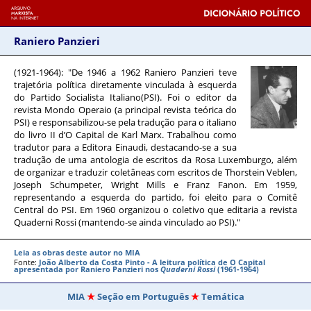
Raniero Panzieri
(1921-1964)
: "De 1946 a 1962 Raniero Panzieri teve
trajetória política diretamente vinculada à esquerda
do Partido Socialista Italiano(PSI). Foi o editor da
revista Mondo Operaio (a principal revista teórica do
PSI) e responsabilizou-se pela tradução para o italiano
do livro II d’O Capital de Karl Marx. Trabalhou como
tradutor para a Editora Einaudi, destacando-se a sua
tradução de uma antologia de escritos da Rosa Luxemburgo, além
de organizar e traduzir coletâneas com escritos de Thorstein Veblen,
Joseph Schumpeter, Wright Mills e Franz Fanon. Em 1959,
representando a esquerda do partido, foi eleito para o Comitê
Central do PSI. Em 1960 organizou o coletivo que editaria a revista
Quaderni Rossi (mantendo-se ainda vinculado ao PSI)."
Leia as obras deste autor no MIA
Fonte:
João Alberto da Costa Pinto - A leitura política de O Capital
apresentada por Raniero Panzieri nos
Quaderni Rossi
(1961-1964)
MIA
Seção em Português
Temática