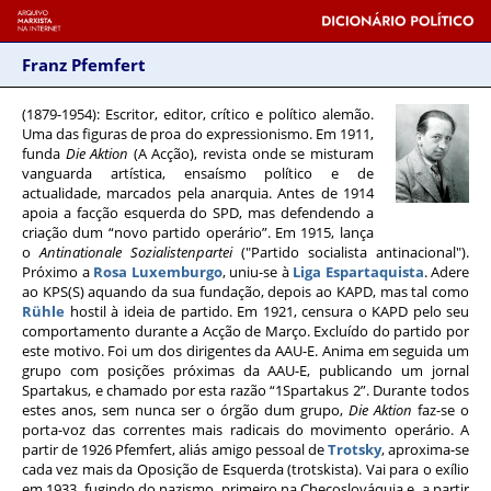
Franz Pfemfert
(1879-1954)
: Escritor, editor, crítico e político alemão.
Uma das figuras de proa do expressionismo. Em 1911,
funda
Die Aktion
(A Acção), revista onde se misturam
vanguarda artística, ensaísmo político e de
actualidade, marcados pela anarquia. Antes de 1914
apoia a facção esquerda do SPD, mas defendendo a
criação dum “novo partido operário”. Em 1915, lança
o
Antinationale Sozialistenpartei
("Partido socialista antinacional").
Próximo a
Rosa Luxemburgo
, uniu-se à
Liga Espartaquista
. Adere
ao KPS(S) aquando da sua fundação, depois ao KAPD, mas tal como
Rühle
hostil à ideia de partido. Em 1921, censura o KAPD pelo seu
comportamento durante a Acção de Março. Excluído do partido por
este motivo. Foi um dos dirigentes da AAU-E. Anima em seguida um
grupo com posições próximas da AAU-E, publicando um jornal
Spartakus, e chamado por esta razão “1Spartakus 2”. Durante todos
estes anos, sem nunca ser o órgão dum grupo,
Die Aktion
faz-se o
porta-voz das correntes mais radicais do movimento operário. A
partir de 1926 Pfemfert, aliás amigo pessoal de
Trotsky
, aproxima-se
cada vez mais da Oposição de Esquerda (trotskista). Vai para o exílio
em 1933, fugindo do nazismo, primeiro na Checoslováquia e, a partir