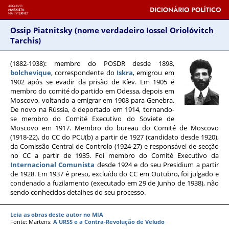
Ossip Piatnitsky (nome verdadeiro Iossel Oriolóvitch
Tarchis)
(1882-1938)
: membro do POSDR desde 1898,
bolchevique
, correspondente do
Iskra
, emigrou em
1902 após se evadir da prisão de Kíev. Em 1905 é
membro do comité do partido em Odessa, depois em
Moscovo, voltando a emigrar em 1908 para Genebra.
De novo na Rússia, é deportado em 1914, tornando-
se membro do Comité Executivo do Soviete de
Moscovo em 1917. Membro do bureau do Comité de Moscovo
(1918-22), do CC do PCU(b) a partir de 1927 (candidato desde 1920),
da Comissão Central de Controlo (1924-27) e responsável de secção
no CC a partir de 1935. Foi membro do Comité Executivo da
Internacional Comunista
desde 1924 e do seu Presidium a partir
de 1928. Em 1937 é preso, excluído do CC em Outubro, foi julgado e
condenado a fuzilamento (executado em 29 de Junho de 1938), não
sendo conhecidos detalhes do seu processo.
Leia as obras deste autor no MIA
Fonte: Martens:
A URSS e a Contra-Revolução de Veludo