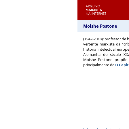
Moishe Postone
(1942-2018)
: professor de 
vertente marxista da “crí
história intelectual europ
Alemanha do século XX; 
Moishe Postone propõe u
principalmente de
O Capit