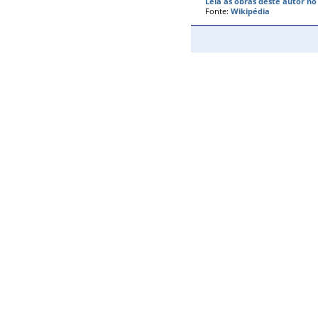
Leia as obras deste autor n
Fonte:
Wikipédia