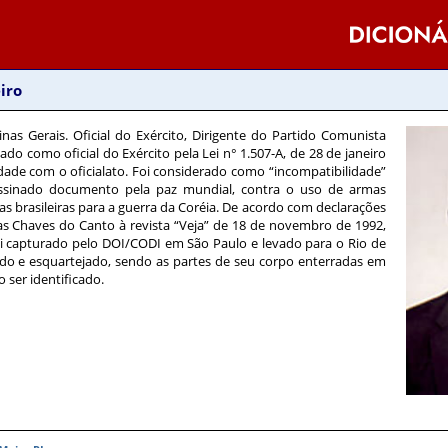
iro
inas Gerais. Oficial do Exército, Dirigente do Partido Comunista
mado como oficial do Exército pela Lei n° 1.507-A, de 28 de janeiro
dade com o oficialato. Foi considerado como “incompatibilidade”
assinado documento pela paz mundial, contra o uso de armas
as brasileiras para a guerra da Coréia. De acordo com declarações
as Chaves do Canto à revista “Veja” de 18 de novembro de 1992,
oi capturado pelo DOI/CODI em São Paulo e levado para o Rio de
nado e esquartejado, sendo as partes de seu corpo enterradas em
o ser identificado.