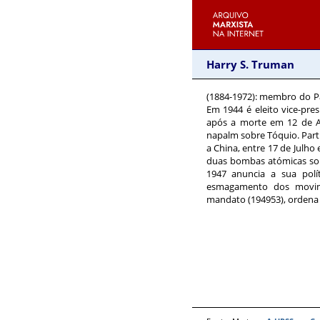
Harry S. Truman
(1884-1972)
: membro do Pa
Em 1944 é eleito vice-pr
após a morte em 12 de A
napalm sobre Tóquio. Part
a China, entre 17 de Julho
duas bombas atómicas sob
1947 anuncia a sua polí
esmagamento dos movime
mandato (1949­53), ordena 