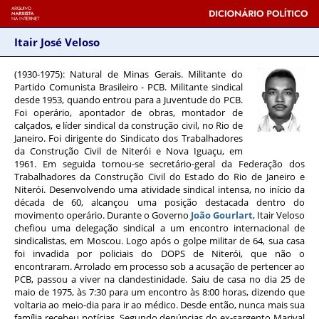
Itair José Veloso
(1930-1975)
: Natural de Minas Gerais. Militante do
Partido Comunista Brasileiro - PCB. Militante sindical
desde 1953, quando entrou para a Juventude do PCB.
Foi operário, apontador de obras, montador de
calçados, e líder sindical da construção civil, no Rio de
Janeiro. Foi dirigente do Sindicato dos Trabalhadores
da Construção Civil de Niterói e Nova Iguaçu, em
1961. Em seguida tornou-se secretário-geral da Federação dos
Trabalhadores da Construção Civil do Estado do Rio de Janeiro e
Niterói. Desenvolvendo uma atividade sindical intensa, no início da
década de 60, alcançou uma posição destacada dentro do
movimento operário. Durante o Governo
João Gourlart
, Itair Veloso
chefiou uma delegação sindical a um encontro internacional de
sindicalistas, em Moscou. Logo após o golpe militar de 64, sua casa
foi invadida por policiais do DOPS de Niterói, que não o
encontraram. Arrolado em processo sob a acusação de pertencer ao
PCB, passou a viver na clandestinidade. Saiu de casa no dia 25 de
maio de 1975, às 7:30 para um encontro às 8:00 horas, dizendo que
voltaria ao meio-dia para ir ao médico. Desde então, nunca mais sua
família recebeu notícias. Segundo denúncias do ex-sargento Marival