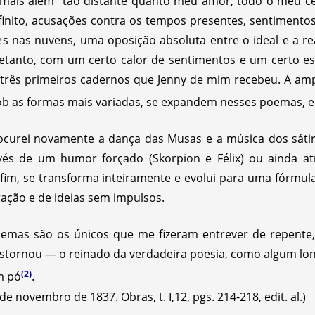
 “mais além” tão distante quanto meu amor, todo o meu c
nfinito, acusações contra os tempos presentes, sentimento
es nas nuvens, uma oposição absoluta entre o ideal e a rea
retanto, com um certo calor de sentimentos e um certo esf
s três primeiros cadernos que Jenny de mim recebeu. A amp
ob as formas mais variadas, se expandem nesses poemas, e
rocurei novamente a dança das Musas e a música dos sátir
avés de um humor forçado (Skorpion e Félix) ou ainda a
fim, se transforma inteiramente e evolui para uma fórmula
ação e de ideias sem impulsos.
poemas são os únicos que me fizeram entrever de repent
tornou — o reinado da verdadeira poesia, como algum long
(2)
m pó
.
 novembro de 1837. Obras, t. I,12, pgs. 214-218, edit. al.)