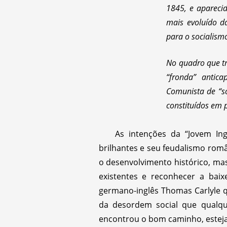
1845, e aparecid
mais evoluído d
para o socialism
No quadro que tr
“fronda” antica
Comunista de “so
constituídos em p
As intenções da “Jovem Ing
brilhantes e seu feudalismo român
o desenvolvimento histórico, ma
existentes e reconhecer a baix
germano-inglês Thomas Carlyle q
da desordem social que qualqu
encontrou o bom caminho, esteja