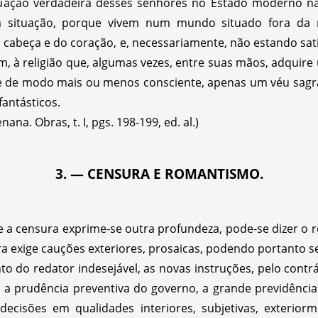
ituação verdadeira desses senhores no Estado moderno 
a situação, porque vivem num mundo situado fora da re
 cabeça e do coração, e, necessariamente, não estando sati
ém, à religião que, algumas vezes, entre suas mãos, adqui
-se de modo mais ou menos consciente, apenas um véu sag
antásticos.
na. Obras, t. I, pgs. 198-199, ed. al.)
3. — CENSURA E ROMANTISMO.
 a censura exprime-se outra profundeza, pode-se dizer o 
a exige cauções exteriores, prosaicas, podendo portanto ser
o redator indesejável, as novas instruções, pelo contrár
a prudência preventiva do governo, a grande previdência 
ecisões em qualidades interiores, subjetivas, exteriorm