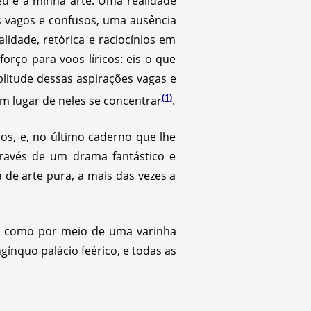
éu e a minha arte. Uma realidade
s vagos e confusos, uma ausência
lidade, retórica e raciocínios em
orço para voos líricos: eis o que
litude dessas aspirações vagas e
(1)
m lugar de neles se concentrar
.
os, e, no último caderno que lhe
través de um drama fantástico e
 de arte pura, a mais das vezes a
e, como por meio de uma varinha
ínquo palácio feérico, e todas as