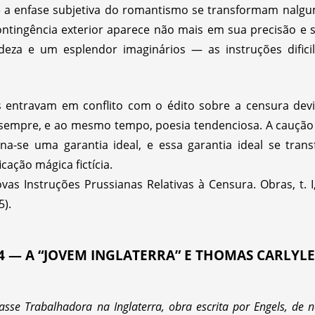
 e a enfase subjetiva do romantismo se transformam nalg
tingência exterior aparece não mais em sua precisão e 
deza e um esplendor imaginários — as instruções dific
es entravam em conflito com o édito sobre a censura dev
sempre, e ao mesmo tempo, poesia tendenciosa. A caução 
rna-se uma garantia ideal, e essa garantia ideal se tra
cação mágica fictícia.
s Instruções Prussianas Relativas à Censura. Obras, t. I, p
5).
4 — A “JOVEM INGLATERRA” E THOMAS CARLYLE
lasse Trabalhadora na Inglaterra, obra escrita por Engels, d