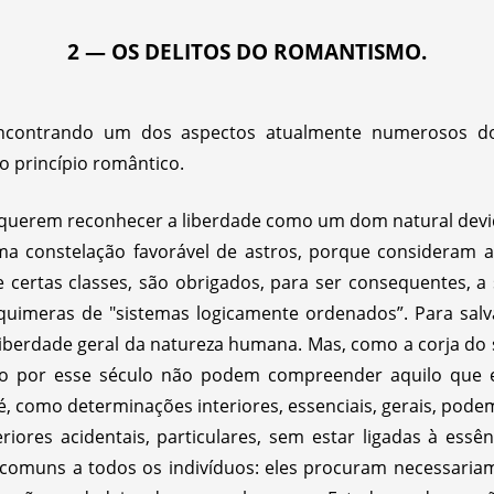
2 — OS DELITOS DO ROMANTISMO.
ontrando um dos aspectos atualmente numerosos do pr
o princípio romântico.
querem reconhecer a liberdade como um dom natural devid
a constelação favorável de astros, porque consideram 
e certas classes, são obrigados, para ser consequentes, a
quimeras de "sistemas logicamente ordenados”. Para salva
 liberdade geral da natureza humana. Mas, como a corja do s
do por esse século não podem compreender aquilo que e
é, como determinações interiores, essenciais, gerais, podem
riores acidentais, particulares, sem estar ligadas à es
, comuns a todos os indivíduos: eles procuram necessaria