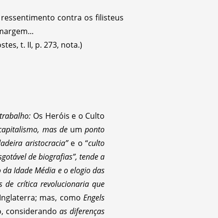
ressentimento contra os filisteus
margem...
es, t. II, p. 273, nota.)
trabalho:
Os Heróis e o Culto
capitalismo, mas de
um
ponto
adeira aristocracia”
e o “
culto
sgotável de biografias”, tende a
o da Idade Média e o elogio das
de crítica revolucionaria que
 Inglaterra; mas, como
Engels
o, considerando
as diferenças