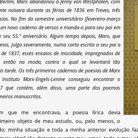
 Berlim, Marx abandonou à Jenny von Westphalen, com
te noivara durante as férias de 1836 em Treves, três
ias. No fim do semestre universitário (fevereiro-março
 um novo caderno de versos e manda-o para seu pai em
seu 55.° aniversário. Algum tempo depois, Marx, que
nos, julga severamente, numa carta escrita a seu pai a
de 1837, esses ensaios de mocidade, impregnados de
 então na moda, contra o qual se levantará tão
 tarde. Os três primeiros cadernos de poesias de Marx
Instituto Marx-Engels-Lenine conseguiu encontrar o
7 que contém, além disso, uma parte dos poemas
imeiros manuscritos.
m que me encontrava, a poesia lírica devia
rimeiro objeto de meu estudo, ou, pelo menos, o
do; minha situação e toda a minha anterior evolução f