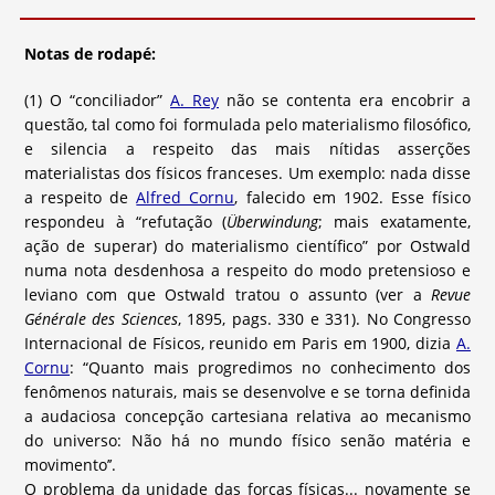
Notas de rodapé:
(1) O “conciliador”
A. Rey
não se contenta era encobrir a
questão, tal como foi formulada pelo materialismo filosófico,
e silencia a respeito das mais nítidas asserções
materialistas dos físicos franceses. Um exemplo: nada disse
a respeito de
Alfred Cornu
, falecido em 1902. Esse físico
respondeu à “refutação (
Überwindung
; mais exatamente,
ação de superar) do materialismo científico” por Ostwald
numa nota desdenhosa a respeito do modo pretensioso e
leviano com que Ostwald tratou o assunto (ver a
Revue
Générale des Sciences
, 1895, pags. 330 e 331). No Congresso
Internacional de Físicos, reunido em Paris em 1900, dizia
A.
Cornu
: “Quanto mais progredimos no conhecimento dos
fenômenos naturais, mais se desenvolve e se torna definida
a audaciosa concepção cartesiana relativa ao mecanismo
do universo: Não há no mundo físico senão matéria e
movimento’’.
O problema da unidade das forças físicas... novamente se