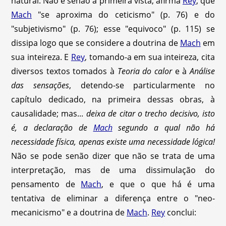
natural. Não é senão à primeira vista, afirma
Rey
, que
Mach
"se aproxima do ceticismo" (p. 76) e do
"subjetivismo" (p. 76); esse "equivoco" (p. 115) se
dissipa logo que se considere a doutrina de
Mach
em
sua inteireza. E
Rey
, tomando-a em sua inteireza, cita
diversos textos tomados à
Teoria do calor
e à
Análise
das sensações
, detendo-se particularmente no
capítulo dedicado, na primeira dessas obras, à
causalidade; mas...
deixa de citar o trecho decisivo, isto
é, a declaração de
Mach
segundo a qual não há
necessidade física, apenas existe uma necessidade lógica!
Não se pode senão dizer que não se trata de uma
interpretação, mas de uma dissimulação do
pensamento de
Mach
, e que o que há é uma
tentativa de eliminar a diferença entre o "neo-
mecanicismo" e a doutrina de
Mach
.
Rey
conclui: