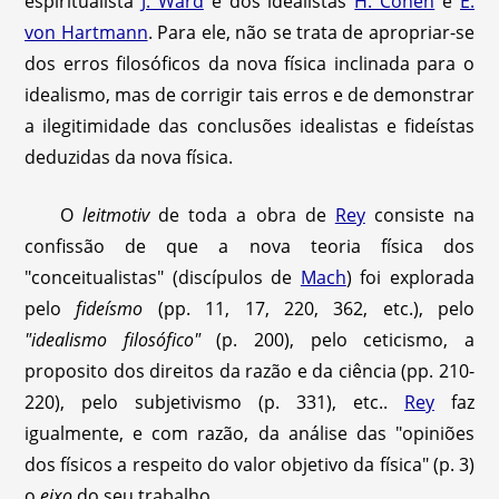
espiritualista
J. Ward
e dos idealistas
H. Cohen
e
E.
von Hartmann
. Para ele, não se trata de apropriar-se
dos erros filosóficos da nova física inclinada para o
idealismo, mas de corrigir tais erros e de demonstrar
a ilegitimidade das conclusões idealistas e fideístas
deduzidas da nova física.
O
leitmotiv
de toda a obra de
Rey
consiste na
confissão de que a nova teoria física dos
"conceitualistas" (discípulos de
Mach
) foi explorada
pelo
fideísmo
(pp. 11, 17, 220, 362, etc.), pelo
"idealismo filosófico"
(p. 200), pelo ceticismo, a
proposito dos direitos da razão e da ciência (pp. 210-
220), pelo subjetivismo (p. 331), etc..
Rey
faz
igualmente, e com razão, da análise das "opiniões
dos físicos a respeito do valor objetivo da física" (p. 3)
o
eixo
do seu trabalho.