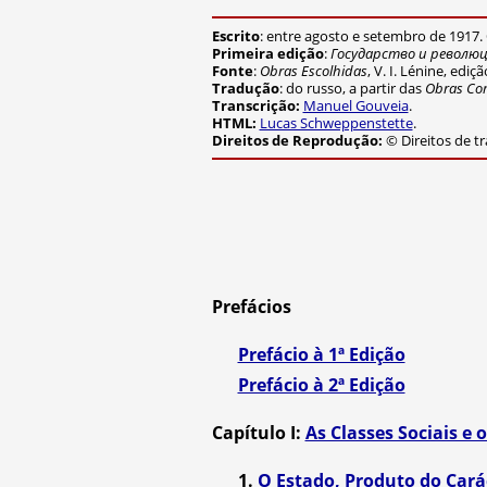
Escrito
: entre agosto e setembro de 1917. 
Primeira edição
:
Государство и револю
Fonte
:
Obras Escolhidas
, V. I. Lénine, edi
Tradução
: do russo, a partir das
Obras Co
Transcrição:
Manuel Gouveia
.
HTML:
Lucas Schweppenstette
.
Direitos de Reprodução:
© Direitos de t
Prefácios
Prefácio à 1ª Edição
Prefácio à 2ª Edição
Capítulo I:
As Classes Sociais e 
1.
O Estado, Produto do Carác