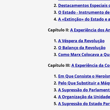
2.
Destacamentos Especiais 
3.
O Estado - Instrumento de
4.
A «Extinção» do Estado e 
Capítulo II:
A Experiência dos A
1.
A Véspera da Revolução
2.
O Balanço da Revolução
3.
Como Marx Colocava a Qu
Capítulo III:
A Experiência da Co
1.
Em Que Consiste o Heroís
2.
Pelo Que Substituir a Má
3.
A Supressão do Parlamen
4.
A Organização da Unidade
5.
A Supressão do Estado Par