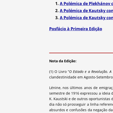
1.
A Polémica de Plekhánov 
2.
A Polémica de Kautsky co
3.
A Polémica de Kautsky c
Posfácio à Primeira Edição
Nota da Edição:
(1) O Livro “
O Estado e a Revolução. A
clandestinidade em Agosto-Setembro 
Lénine, nos últimos anos de emigraç
semestre de 1916 expressou a ideia d
K. Kaustski e de outros oportunistas 
dia não só prosseguir a linha referen
absurdos e confusões da negação da 