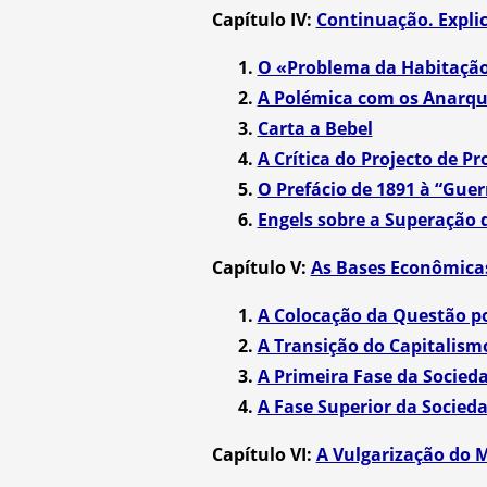
Capítulo IV:
Continuação. Expli
1.
O «Problema da Habitaçã
2.
A Polémica com os Anarqu
3.
Carta a Bebel
4.
A Crítica do Projecto de P
5.
O Prefácio de 1891 à “Guer
6.
Engels sobre a Superação
Capítulo V:
As Bases Econômicas
1.
A Colocação da Questão p
2.
A Transição do Capitalis
3.
A Primeira Fase da Socie
4.
A Fase Superior da Socie
Capítulo VI:
A Vulgarização do 