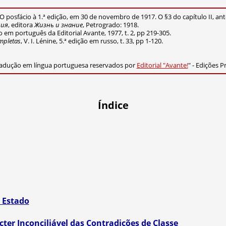
O posfácio à 1.ª edição, em 30 de novembro de 1917. O §3 do capítulo II, a
ция
, editora
Жизнь и знание
, Petrogrado: 1918.
ção em português da Editorial Avante, 1977, t. 2, pp 219-305.
mpletas
, V. I. Lénine, 5.ª edição em russo, t. 33, pp 1-120.
radução em língua portuguesa reservados por
Editorial "Avante!
" - Edições 
Índice
o Estado
ter Inconciliável das Contradições de Classe