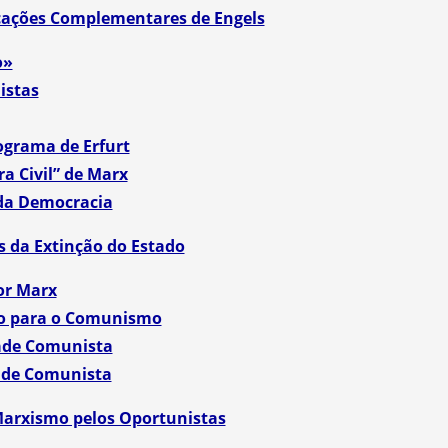
cações Complementares de Engels
o»
istas
rograma de Erfurt
ra Civil” de Marx
 da Democracia
 da Extinção do Estado
or Marx
mo para o Comunismo
dade Comunista
dade Comunista
Marxismo pelos Oportunistas