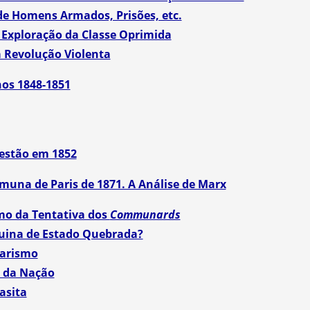
de Homens Armados, Prisões, etc.
 Exploração da Classe Oprimida
a Revolução Violenta
nos 1848-1851
estão em 1852
muna de Paris de 1871. A Análise de Marx
mo da Tentativa dos
Communards
quina de Estado Quebrada?
tarismo
 da Nação
asita