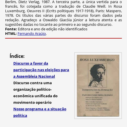
Berlim, Dietz Verlag, 1987. A terceira parte, a única vertida para o
francês, foi cotejada como a tradução de Claudie Weill. In Rosa
Luxemburg, Oeuvres II (Ecrits politiques 1917-1918), Paris: Maspero,
1978. Os títulos das várias partes do discurso foram dados pela
redação. Agradeço a Oswaldo Giacóia Júnior a leitura atenta e as
sugestões dadas no tocante ao primeiro e ao segundo discurso.
Fonte:
Editora e ano de edição não identificados
HTML:
Fernando Araújo
.
Índice:
Discurso a favor da
participação nas eleições para
a Assembleia Nacional
Discurso contra uma
organização político-
econômica unificada do
movimento operário
Nosso programa e a situação
política