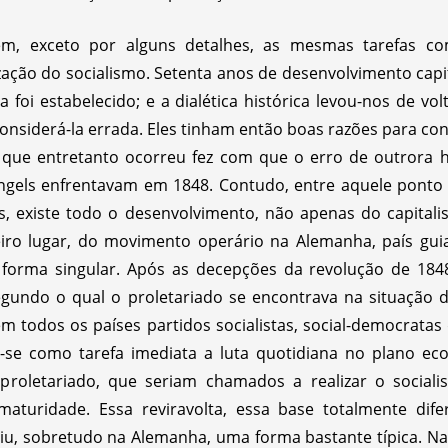
em, exceto por alguns detalhes, as mesmas tarefas c
ização do socialismo. Setenta anos de desenvolvimento cap
oi estabelecido; e a dialética histórica levou-nos de vol
siderá-la errada. Eles tinham então boas razões para con
que entretanto ocorreu fez com que o erro de outrora ho
Engels enfrentavam em 1848. Contudo, entre aquele ponto d
is, existe todo o desenvolvimento, não apenas do capi
meiro lugar, do movimento operário na Alemanha, país gu
forma singular. Após as decepções da revolução de 184
gundo o qual o proletariado se encontrava na situação d
em todos os países partidos socialistas, social-democrat
-se como tarefa imediata a luta quotidiana no plano ec
 proletariado, que seriam chamados a realizar o social
a maturidade. Essa reviravolta, essa base totalmente di
uiriu, sobretudo na Alemanha, uma forma bastante típica. N