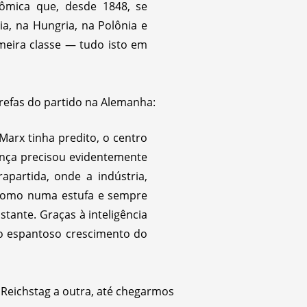
nômica que, desde 1848, se
ia, na Hungria, na Polônia e
meira classe — tudo isto em
refas do partido na Alemanha:
arx tinha predito, o centro
nça precisou evidentemente
partida, onde a indústria,
e como numa estufa e sempre
tante. Graças à inteligência
 o espantoso crescimento do
Reichstag a outra, até chegarmos