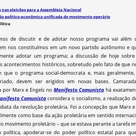
o nas eleições para a Assembleia Nacional
ão político-econômica unificada do movimento operário
lítica
amos de discutir e de adotar nosso programa vai além 
ntem nos constituímos em um novo partido autônomo e q
almente adotar um programa; a discussão de hoje sobre
 acontecimentos históricos, sobretudo pelo fato de que n
ue o programa social-democrata e, mais geralmente,
ariado, devem ser erigidos em novas bases. Camarada
 por Marx e Engels no
Manifesto Comunista
há exatamen
nifesto Comunista
considera o socialismo, a realização d
imediata da revolução proletária. Foi a concepção que Marx
lmente como base da ação proletária em sentido internac
o movimento proletário – que se estava perante a tarefa ime
o política, apoderar-se do poder político estatal para q