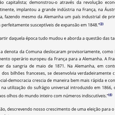
ão capitalista; demonstrou-o através da revolução eco
inente, implantou a grande indústria na França, na Áustr
a, fazendo mesmo da Alemanha um país industrial de pri
(3)
da perfeitamente susceptíveis de expansão em 1848.”
artir daquela época tudo mudou e aborda a questão das ta
e a denota da Comuna deslocaram provisoriamente, como M
ento operário europeu da França para a Alemanha. A Fra
er da sangria de maio de 1871. Na Alemanha, em contra
o dos bilhões franceses, se desenvolvia verdadeirament
cial-democracia crescia de maneira bem mais rápida e cons
na utilização do sufrágio universal introduzido em 1866,
(4)
aos olhos do mundo inteiro com números indiscutíveis.”
ão, descrevendo nosso crescimento de uma eleição para o 