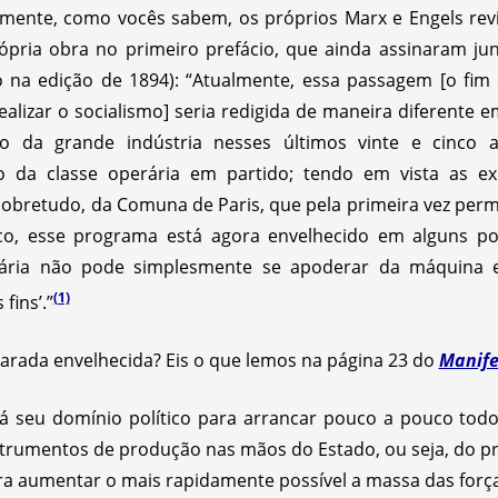
rmente, como vocês sabem, os próprios Marx e Engels re
rópria obra no primeiro prefácio, que ainda assinaram ju
na edição de 1894): “Atualmente, essa passagem [o fim do
ealizar o socialismo] seria redigida de maneira diferente
o da grande indústria nesses últimos vinte e cinco 
 da classe operária em partido; tendo em vista as exp
 sobretudo, da Comuna de Paris, que pela primeira vez permi
ico, esse programa está agora envelhecido em alguns po
ária não pode simplesmente se apoderar da máquina es
(1)
fins’.”
arada envelhecida? Eis o que lemos na página 23 do
Manife
ará seu domínio político para arrancar pouco a pouco todo
nstrumentos de produção nas mãos do Estado, ou seja, do 
ra aumentar o mais rapidamente possível a massa das força