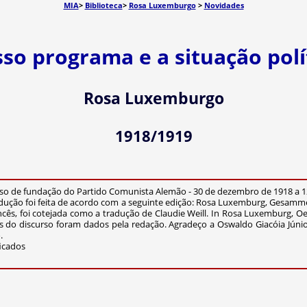
MIA
>
Biblioteca
>
Rosa Luxemburgo
>
Novidades
so programa e a situação polí
Rosa Luxemburgo
1918/1919
o de fundação do Partido Comunista Alemão - 30 de dezembro de 1918 a 12
adução foi feita de acordo com a seguinte edição: Rosa Luxemburg, Gesammelt
ancês, foi cotejada como a tradução de Claudie Weill. In Rosa Luxemburg, Oeuv
es do discurso foram dados pela redação. Agradeço a Oswaldo Giacóia Júnio
.
ficados