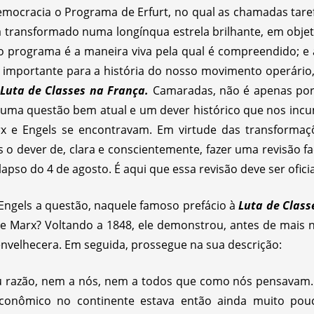
emocracia o Programa de Erfurt, no qual as chamadas tar
a transformado numa longínqua estrela brilhante, em objet
no programa é a maneira viva pela qual é compreendido;
portante para a história do nosso movimento operário, a
Luta de Classes na França.
Camaradas, não é apenas por 
 é uma questão bem atual e um dever histórico que nos i
 e Engels se encontravam. Em virtude das transformaçõ
s o dever de, clara e conscientemente, fazer uma revisão 
apso do 4 de agosto. É aqui que essa revisão deve ser oficia
ngels a questão, naquele famoso prefácio à
Luta de Class
de Marx? Voltando a 1848, ele demonstrou, antes de mais
 envelhecera. Em seguida, prossegue na sua descrição:
eu razão, nem a nós, nem a todos que como nós pensavam
conômico no continente estava então ainda muito pou