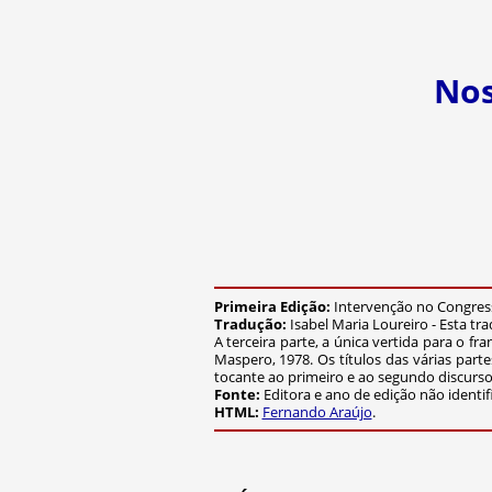
Nos
Primeira Edição:
Intervenção no Congress
Tradução:
Isabel Maria Loureiro - Esta tr
A terceira parte, a única vertida para o fr
Maspero, 1978. Os títulos das várias part
tocante ao primeiro e ao segundo discurso
Fonte:
Editora e ano de edição não identi
HTML:
Fernando Araújo
.