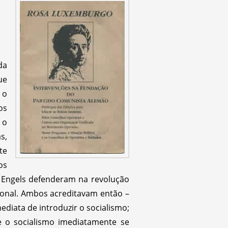
da
ue
 o
os
 o
s,
te
os
 e Engels defenderam na revolução
ional. Ambos acreditavam então –
diata de introduzir o socialismo;
ue o socialismo imediatamente se