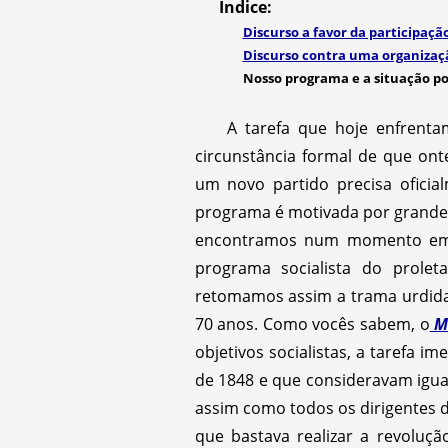
Índice:
Discurso a favor da participaçã
Discurso contra uma organizaç
Nosso programa e a situação po
A tarefa que hoje enfrent
circunstância formal de que o
um novo partido precisa ofici
programa é motivada por grandes
encontramos num momento em q
programa socialista do prolet
retomamos assim a trama urdida
70 anos. Como vocês sabem, o
Ma
objetivos socialistas, a tarefa 
de 1848 e que consideravam igua
assim como todos os dirigentes d
que bastava realizar a revoluçã