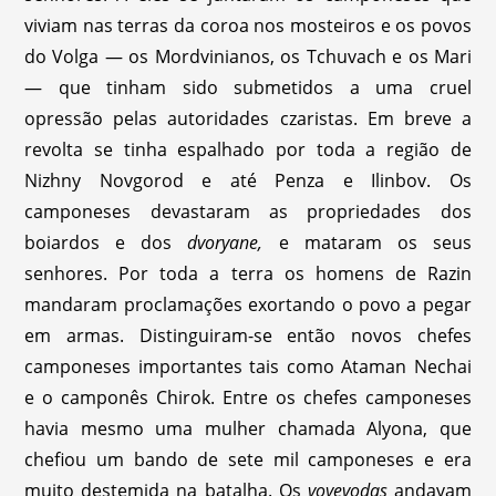
viviam nas terras da coroa nos mosteiros e os povos
do Volga — os Mordvinianos, os Tchuvach e os Mari
— que tinham sido submetidos a uma cruel
opressão pelas autoridades czaristas. Em breve a
revolta se tinha espalhado por toda a região de
Nizhny Novgorod e até Penza e Ilinbov. Os
camponeses devastaram as propriedades dos
boiardos e dos
dvoryane,
e mataram os seus
senhores. Por toda a terra os homens de Razin
mandaram proclamações exortando o povo a pegar
em armas. Distinguiram-se então novos chefes
camponeses importantes tais como Ataman Nechai
e o camponês Chirok. Entre os chefes camponeses
havia mesmo uma mulher chamada Alyona, que
chefiou um bando de sete mil camponeses e era
muito destemida na batalha. Os
voyevodas
andavam