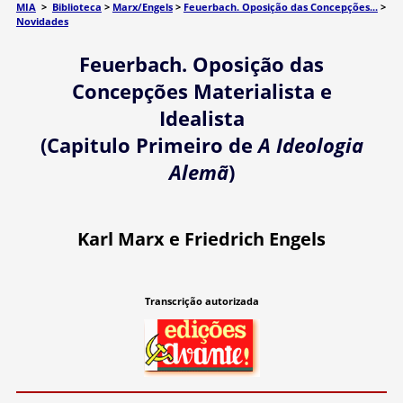
MIA
>
Biblioteca
>
Marx/Engels
>
Feuerbach. Oposição das Concepções...
>
Novidades
Feuerbach. Oposição das
Concepções Materialista e
Idealista
(Capitulo Primeiro de
A Ideologia
Alemã
)
Karl Marx e Friedrich Engels
Transcrição autorizada