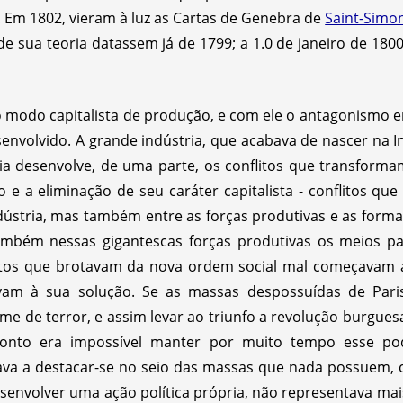
. Em 1802, vieram à luz as Cartas de Genebra de
Saint-Simo
e sua teoria datassem já de 1799; a 1.0 de janeiro de 180
 modo capitalista de produção, e com ele o antagonismo en
nvolvido. A grande indústria, que acabava de nascer na I
ria desenvolve, de uma parte, os conflitos que transfor
 a eliminação de seu caráter capitalista - conflitos que
stria, mas também entre as forças produtivas e as formas 
ambém nessas gigantescas forças produtivas os meios par
litos que brotavam da nova ordem social mal começavam 
evam à sua solução. Se as massas despossuídas de Par
 de terror, e assim levar ao triunfo a revolução burguesa, 
onto era impossível manter por muito tempo esse po
ava a destacar-se no seio das massas que nada possuem, 
senvolver uma ação política própria, não representava mai