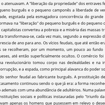
ue o atenuavam. A "liberação da propriedade" dos entraves f
 pequeno burguês e o pequeno camponês a liberdade de v
ade, esgotada pela esmagadora concorrência do grande c
nsformava na "liberação" do pequeno burguês e do pequeno
 capitalistas converteu a pobreza e a miséria das massas 
ta transformava-se, cada vez mais, segundo a expressão 
 crescia de ano para ano. Os vícios feudais, que até então 
s se recolheram, por um momento, um pouco ao fundo do
eses, até então superficialmente ocultos. O comércio fo
ema revolucionário tomou corpo nas deslealdades e na in
orrupção, e a espada, como principal alavanca do poder soci
o senhor feudal ao fabricante burguês. A prostituição d
casamento continuou sendo o que já era: a forma reconhec
do ademais com uma abundância de adultérios. Numa palav
tituições sociais e políticas instauradas pelo "triunfo 
altavam apenas os homens que pusessem em relevo o dese