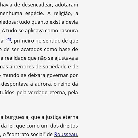
 havia de desencadear, adotaram
nenhuma espécie. A religião, a
iedosa; tudo quanto existia devia
do. A tudo se aplicava como rasoura
(1)
ça"
, primeiro no sentido de que
to de ser acatados como base de
a realidade que não se ajustava a
rmas anteriores de sociedade e de
o o mundo se deixara governar por
 despontava a aurora, o reino da
ituídos pela verdade eterna, pela
a burguesia; que a justiça eterna
 da lei; que como um dos direitos
 o "contrato social" de
Rousseau
,