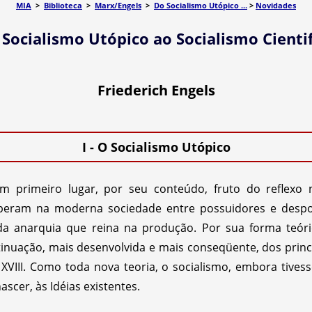
MIA
>
Biblioteca
>
Marx/Engels
>
Do Socialismo Utópico ...
>
Novidades
 Socialismo Utópico ao Socialismo Cientif
Friederich Engels
I - O Socialismo Utópico
 primeiro lugar, por seu conteúdo, fruto do reflexo n
eram na moderna sociedade entre possuidores e desposs
, da anarquia que reina na produção. Por sua forma teór
nuação, mais desenvolvida e mais conseqüente, dos princ
VIII. Como toda nova teoria, o socialismo, embora tivess
ascer, às Idéias existentes.