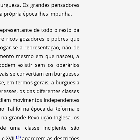
 burguesa. Os grandes pensadores
ua própria época lhes impunha.
representante de todo o resto da
re ricos gozadores e pobres que
rogar-se a representação, não de
momento mesmo em que nasceu, a
 podem existir sem os operários
vais se convertiam em burgueses
se, em termos gerais, a burguesia
resses, os das diferentes classes
lodiam movimentos independentes
o. Tal foi na época da Reforma e
; na grande Revolução Inglesa, os
 de uma classe incipiente são
(3)
 e XVII
aparecem as descrições