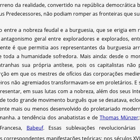
erreno da realidade, convertido na república democrática
eus Predecessores, não podiam romper as fronteiras que s
 entre a nobreza feudal e a burguesia, que se erigia em 
 antagonismo geral entre exploradores e explorados, ent
ente é que permitia aos representantes da burguesia ar
e toda a humanidade sofredora. Mais ainda: desde o 
ranhas sua própria antítese, pois os capitalistas não
rção em que os mestres de ofícios das corporações medie
leiros não agremiados transformavam-se em proletários. E 
presentar, em suas lutas com a nobreza, além dos seus Inte
o de todo grande movimento burguês que se desatava, ec
ente mais ou menos desenvolvido do proletariado modern
anha. a tendência dos anabatistas e de
Thomas Münzer
Francesa,
Babeuf
. Essas sublevações revolucionárias
 correspondentes manifestações teóricas: nos séculos XVI