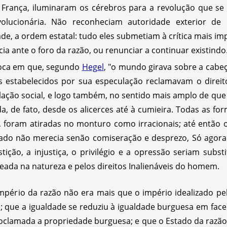
França, iluminaram os cérebros para a revolução que se
olucionária. Não reconheciam autoridade exterior de 
de, a ordem estatal: tudo eles submetiam à crítica mais imp
ência ante o foro da razão, ou renunciar a continuar existin
poca em que, segundo
Hegel
, "o mundo girava sobre a cabe
s estabelecidos por sua especulação reclamavam o direi
ação social, e logo também, no sentido mais amplo de que 
da, de fato, desde os alicerces até à cumieira. Todas as fo
is, foram atiradas no monturo como irracionais; até entã
ado não merecia senão comiseração e desprezo, Só agora
tição, a injustiça, o privilégio e a opressão seriam subst
seada na natureza e pelos direitos Inalienáveis do homem.
mpério da razão não era mais que o império idealizado pel
 que a igualdade se reduziu à igualdade burguesa em face
clamada a propriedade burguesa; e que o Estado da razão,