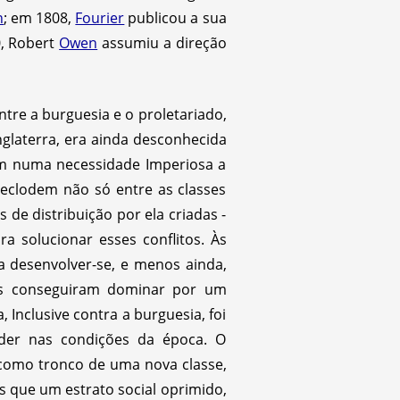
n
; em 1808,
Fourier
publicou a sua
0, Robert
Owen
assumiu a direção
tre a burguesia e o proletariado,
nglaterra, era ainda desconhecida
mam numa necessidade Imperiosa a
 eclodem não só entre as classes
de distribuição por ela criadas -
a solucionar esses conflitos. Às
a desenvolver-se, e menos ainda,
is conseguiram dominar por um
Inclusive contra a burguesia, foi
der nas condições da época. O
como tronco de uma nova classe,
s que um estrato social oprimido,