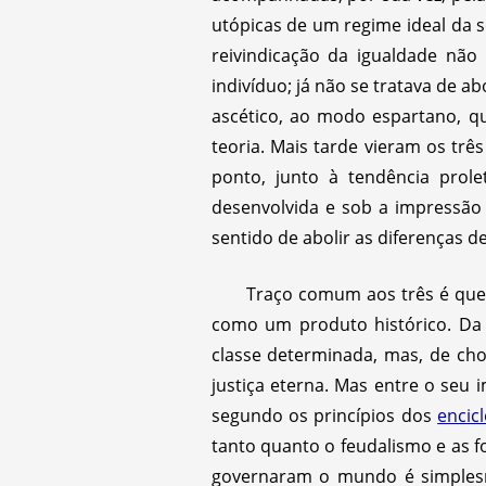
utópicas de um regime ideal da s
reivindicação da igualdade não 
indivíduo; já não se tratava de a
ascético, ao modo espartano, qu
teoria. Mais tarde vieram os trê
ponto, junto à tendência prole
desenvolvida e sob a impressão
sentido de abolir as diferenças d
Traço comum aos três é que 
como um produto histórico. D
classe determinada, mas, de cho
justiça eterna. Mas entre o seu 
segundo os princípios dos
encic
tanto quanto o feudalismo e as f
governaram o mundo é simplesm