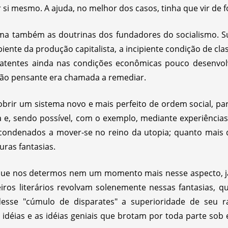
 si mesmo. A ajuda, no melhor dos casos, tinha que vir de fo
orma também as doutrinas dos fundadores do socialismo. Su
piente da produção capitalista, a incipiente condição de cla
 latentes ainda nas condições econômicas pouco desenvol
zão pensante era chamada a remediar.
cobrir um sistema novo e mais perfeito de ordem social, pa
 e, sendo possível, com o exemplo, mediante experiência
 condenados a mover-se no reino da utopia; quanto mais 
ras fantasias.
 que nos determos nem um momento mais nesse aspecto, já
ros literários revolvam solenemente nessas fantasias, q
desse "cúmulo de disparates" a superioridade de seu ra
déias e as idéias geniais que brotam por toda parte sob 