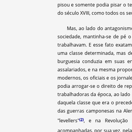
pisou e somente podia pisar o t
do século XVIII, como todos os s
Mas, ao lado do antagonismo
sociedade, mantinha-se de pé o
trabalhavam. E esse fato exatam
uma classe determinada, mas d
burguesia conduzia em suas ent
assalariados, e na mesma propo
modernos, os oficiais e os jorna
podia arrogar-se o direito de re
trabalhadoras da época, ao lad
daquela classe que era o preced
das guerras camponesas na Alem
(2)
"levellers"
, e na Revolução 
acompanhadas, por sua vez, pelas