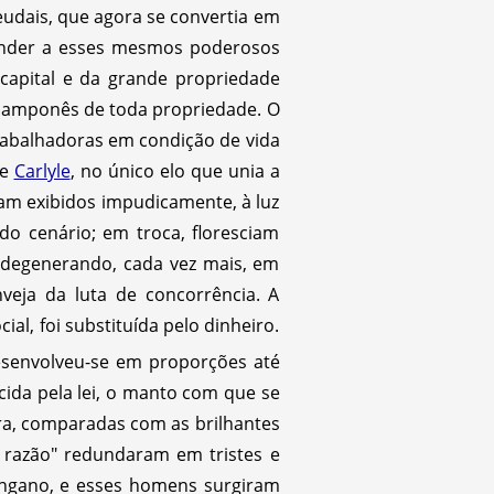
eudais, que agora se convertia em
ender a esses mesmos poderosos
apital e da grande propriedade
 camponês de toda propriedade. O
trabalhadoras em condição de vida
de
Carlyle
, no único elo que unia a
eram exibidos impudicamente, à luz
 cenário; em troca, floresciam
i degenerando, cada vez mais, em
veja da luta de concorrência. A
al, foi substituída pelo dinheiro.
esenvolveu-se em proporções até
ida pela lei, o manto com que se
ra, comparadas com as brilhantes
da razão" redundaram em tristes e
ngano, e esses homens surgiram