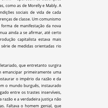
as, como as de Morelly e Mably. A
ondições sociais de vida de cada
diferenças de classe. Um comunismo
ra forma de manifestação da nova
nua ainda a se afirmar, até certo
rodução capitalista estava mais
série de medidas orientadas rio
etariado, que entretanto surgira
m emancipar primeiramente uma
nstaurar o império da razão e da
m o mundo burguês, instaurado
ogado entre os trastes inservíveis,
 razão e a verdadeira justiça não
s. Faltava o homem genial, que