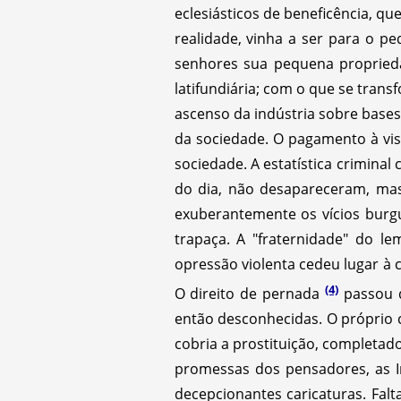
eclesiásticos de beneficência, q
realidade, vinha a ser para o
senhores sua pequena propried
latifundiária; com o que se tra
ascenso da indústria sobre bases
da sociedade. O pagamento à vis
sociedade. A estatística criminal
do dia, não desapareceram, ma
exuberantemente os vícios burgu
trapaça. A "fraternidade" do l
opressão violenta cedeu lugar à c
(4)
O direito de pernada
passou d
então desconhecidas. O próprio 
cobria a prostituição, completa
promessas dos pensadores, as Ins
decepcionantes caricaturas. F