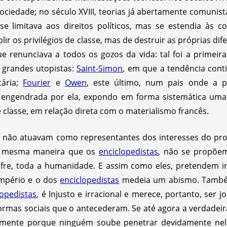
ociedade; no século XVIII, teorias já abertamente comunist
se limitava aos direitos políticos, mas se estendia às c
bolir os privilégios de classe, mas de destruir as próprias 
e renunciava a todos os gozos da vida: tal foi a primei
s grandes utopistas:
Saint-Simon
, em que a tendência conti
tária;
Fourier
e
Owen
, este último, num pais onde a p
 engendrada por ela, expondo em forma sistemática uma 
e classe, em relação direta com o materialismo francês.
não atuavam como representantes dos interesses do prol
a mesma maneira que os
enciclopedistas
, não se propõe
fre, toda a humanidade. E assim como eles, pretendem i
império e o dos
enciclopedistas
medeia um abismo. També
lopedistas
, é Injusto e irracional e merece, portanto, ser j
ormas sociais que o antecederam. Se até agora a verdadeira
ente porque ninguém soube penetrar devidamente nela