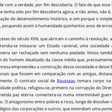
e com a verdade, por fim descoberta. O fato de que ess
de tenha sido por fim descoberta agora, e não antes, não 
nação do desenvolvimento histórico, e sim porque o simple
, poupando assim à humanidade quinhentos anos de erros, 
ceses do século XVIII, que abriram o caminho à revolução, 
etendia-se instaurar um Estado racional, uma sociedade 
deveria ser rechaçado sem nenhuma piedade. Vimos també
 do homem idealizado da classe média que, precisamente 
ancesa empreendeu a construção dessa sociedade e desse 
cionais que fossem em comparação com as antigas, distav
amente. O contrato social de
Rousseau
tomara corpo na é
idade política, refugiou-se, primeiro na corrupção do Diret
etida paz eterna convertera-se numa interminável guer
o. O antagonismo entre pobres e ricos, longe de dissolver-
légios das corporações e outros, que estendiam uma ponte 