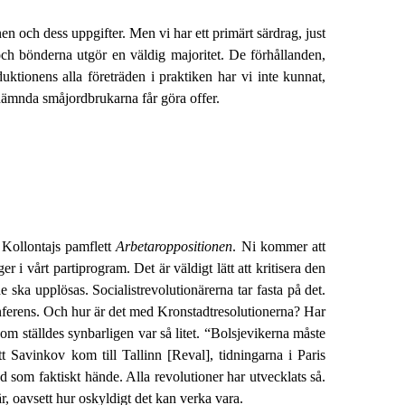
onen och dess uppgifter. Men vi har ett primärt särdrag, just
 och bönderna utgör en väldig majoritet. De förhållanden,
oduktionens alla företräden i praktiken har vi inte kunnat,
e nämnda småjordbrukarna får göra offer.
 Kollontajs pamflett
Arbetaroppositionen
. Ni kommer att
er i vårt partiprogram. Det är väldigt lätt att kritisera den
e ska upplösas. Socialistrevolutionärerna tar fasta på det.
konferens. Och hur är det med Kronstadtresolutionerna? Har
om ställdes synbarligen var så litet. “Bolsjevikerna måste
t Savinkov kom till Tallinn [Reval], tidningarna i Paris
 som faktiskt hände. Alla revolutioner har utvecklats så.
är, oavsett hur oskyldigt det kan verka vara.