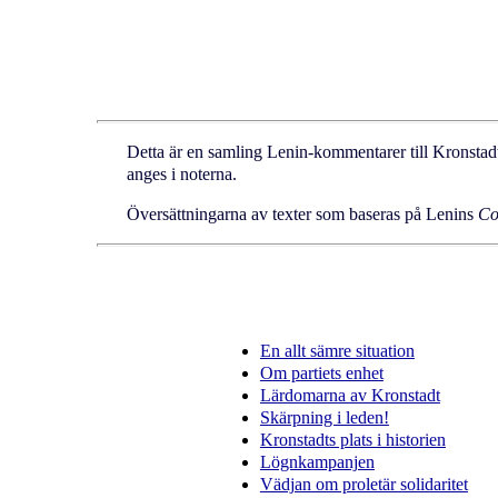
Detta är en samling Lenin-kommentarer till Kronstadt-u
anges i noterna.
Översättningarna av texter som baseras på Lenins
Co
En allt sämre situation
Om partiets enhet
Lärdomarna av Kronstadt
Skärpning i leden!
Kronstadts plats i historien
Lögnkampanjen
Vädjan om proletär solidaritet