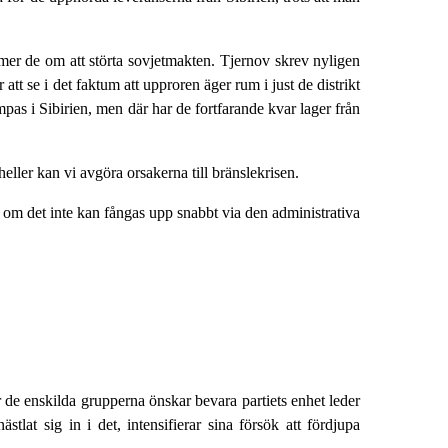
mer de om att störta sovjetmakten. Tjernov skrev nyligen
t se i det faktum att upproren äger rum i just de distrikt
pas i Sibirien, men där har de fortfarande kvar lager från
 heller kan vi avgöra orsakerna till bränslekrisen.
en om det inte kan fångas upp snabbt via den administrativa
ör de enskilda grupperna önskar bevara partiets enhet leder
ästlat sig in i det, intensifierar sina försök att fördjupa