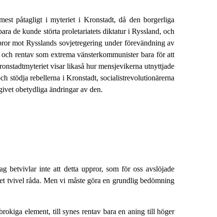
mest påtagligt i myteriet i Kronstadt, då den borgerliga
ara de kunde störta proletariatets diktatur i Ryssland, och
ppror mot Rysslands sovjetregering under förevändning av
er och rentav som extrema vänsterkommunister bara för att
ronstadtmyteriet visar likaså hur mensjevikerna utnyttjade
ch stödja rebellerna i Kronstadt, socialistrevolutionärerna
givet obetydliga ändringar av den.
g betvivlar inte att detta uppror, som för oss avslöjade
et tvivel råda. Men vi måste göra en grundlig bedömning
okiga element, till synes rentav bara en aning till höger