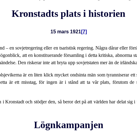
Kronstadts plats i historien
15 mars 1921
[7]
land – en sovjetregering eller en tsaristisk regering. Några dårar eller f
 ögonblick, att en konstituerande församling i detta kritiska, abnorma 
ndelse. Den riskerar inte att bryta upp sovjetstaten mer än de irländska 
sjevikerna är en liten klick mycket ondsinta män som tyranniserar ett s
etta är ett misstag, för ingen är i stånd att ta vår plats, förutom d
 Kronstadt och stödjer den, så beror det på att världen har delat sig 
Lögnkampanjen