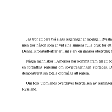
Jag tror att bara två slags regeringar är möjliga i Ryss
men tror någon som är vid sina sinnens fulla bruk för ett
Denna Kronstadt-affär är i sig själv en ganska obetydlig hä
Några människor i Amerika har kommit fram till att bol
en förträfflig regering om sovjetregeringen störtades. D
demonstrerat sin totala oförmåga att regera.
Om folk utomlands överdriver betydelsen av resningen i
Ryssland.