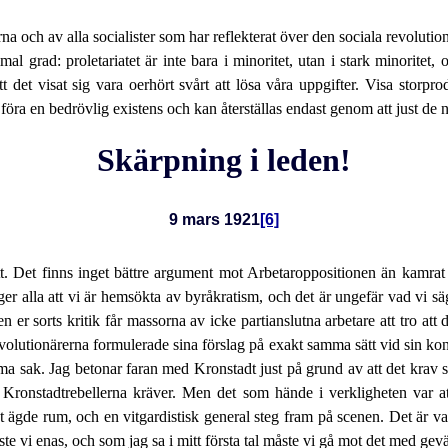
sterna och av alla socialister som har reflekterat över den sociala revoluti
 grad: proletariatet är inte bara i minoritet, utan i stark minoritet,
tt det visat sig vara oerhört svårt att lösa våra uppgifter. Visa storpr
e föra en bedrövlig existens och kan återställas endast genom att just d
Skärpning i leden!
9 mars 1921
[6]
tt. Det finns inget bättre argument mot Arbetaroppositionen än kamrat
dger alla att vi är hemsökta av byråkratism, och det är ungefär vad vi säg
r sorts kritik får massorna av icke partianslutna arbetare att tro att d
revolutionärerna formulerade sina förslag på exakt samma sätt vid sin 
amma sak. Jag betonar faran med Kronstadt just på grund av att det krav s
d Kronstadtrebellerna kräver. Men det som hände i verkligheten var at
 ägde rum, och en vitgardistisk general steg fram på scenen. Det är vad
åste vi enas, och som jag sa i mitt första tal måste vi gå mot det med gev