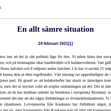
k
En allt sämre situation
24 februari 1921
[1]
or inte att det är rätt politiskt läge för den. Vi måste klara den nuv
Polen, och på hemmaplan ökar banditväldet och kulakrevolterna. Vad gäller
örsta halvåret och 8 miljoner andra halvåret. I år har vi använt 25 mil
t kunna dela ut dem regelbundet. Vårt misstag var uppenbarligen att vi 
iljoner pud. På grund av att kulakrebeller har skurit av järnvägen kom
or, men det är mycket svårt att avgöra omfattningen på det. Det är inte
trots att de har drabbats mindre än bönderna i europeiska Ryssland, 
mmer det inte att ske några förbättringar av livsmedelssituationen. Vi h
e situationen. Leveranserna från Kaukasus har förbättrats något, m
ner sig, men leveranserna från Kaukasus kan på intet sätt kompensera 