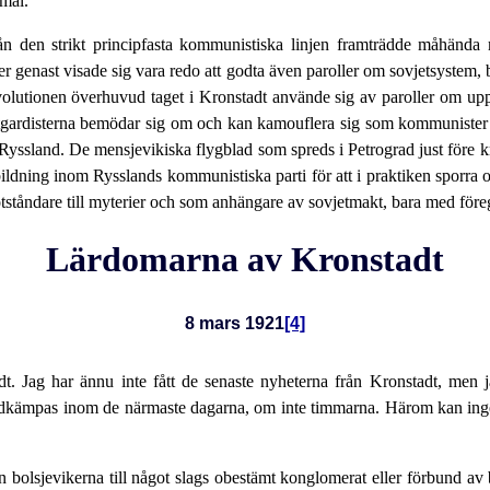
mål.
från den strikt principfasta kommunistiska linjen framträdde måhända 
er genast visade sig vara redo att godta även paroller om sovjetsystem, b
evolutionen överhuvud taget i Kronstadt använde sig av paroller om u
tt vitgardisterna bemödar sig om och kan kamouflera sig som kommunist
 Ryssland. De mensjevikiska flygblad som spreds i Petrograd just före k
bildning inom Rysslands kommunistiska parti för att i praktiken sporra o
otståndare till myterier och som anhängare av sovjetmakt, bara med före
Lärdomarna av Kronstadt
8 mars 1921
[4]
t. Jag har ännu inte fått de senaste nyheterna från Kronstadt, men ja
 nedkämpas inom de närmaste dagarna, om inte timmarna. Härom kan ing
olsjevikerna till något slags obestämt konglomerat eller förbund av br