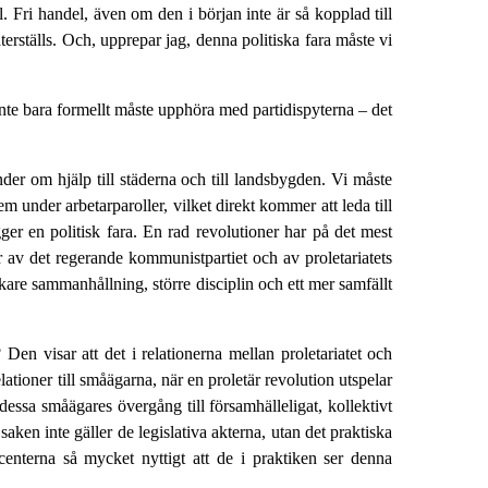
. Fri handel, även om den i början inte är så kopplad till
 återställs. Och, upprepar jag, denna politiska fara måste vi
 inte bara formellt måste upphöra med partidispyterna – det
nder om hjälp till städerna och till landsbygden. Vi måste
under arbetarparoller, vilket direkt kommer att leda till
igger en politisk fara. En rad revolutioner har på det mest
er av det regerande kommunistpartiet och av proletariatets
kare sammanhållning, större disciplin och ett mer samfällt
n visar att det i relationerna mellan proletariatet och
ationer till småägarna, när en proletär revolution utspelar
da dessa småägares övergång till församhälleligat, kollektivt
saken inte gäller de legislativa akterna, utan det praktiska
nterna så mycket nyttigt att de i praktiken ser denna