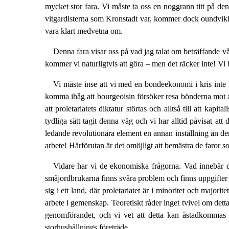
mycket stor fara. Vi måste ta oss en noggrann titt på den
vitgardisterna som Kronstadt var, kommer dock oundvikligen a
vara klart medvetna om.
Denna fara visar oss på vad jag talat om beträffande vå
kommer vi naturligtvis att göra
–
men det räcker inte! Vi 
Vi måste inse att vi med en bondeekonomi i kris inte k
komma ihåg att bourgeoisin försöker resa bönderna mot ar
att proletariatets diktatur störtas och alltså till att ka
tydliga sätt tagit denna väg och vi har alltid påvisat at
ledande revolutionära element en annan inställning än den
arbete! Härförutan är det omöjligt att bemästra de faror som
Vidare har vi de ekonomiska frågorna. Vad innebär de
småjordbrukarna finns svåra problem och finns uppgifter so
sig i ett land, där proletariatet är i minoritet och majorit
arbete i gemenskap. Teoretiskt råder inget tvivel om detta.
genomförandet, och vi vet att detta kan åstadkommas 
storhushållnings företräde.