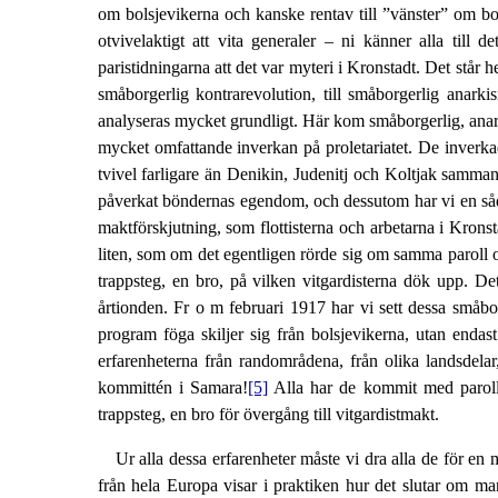
om bolsjevikerna och kanske rentav till ”vänster” om bo
otvivelaktigt att vita generaler
–
ni känner alla till d
paristidningarna att det var myteri i Kronstadt. Det står he
småborgerlig kontrarevolution, till småborgerlig anark
analyseras mycket grundligt. Här kom småborgerlig, anarki
mycket omfattande inverkan på proletariatet. De inverk
tvivel farligare än Denikin, Judenitj och Koltjak sammant
påverkat böndernas egendom, och dessutom har vi en såda
maktförskjutning, som flottisterna och arbetarna i Kronst
liten, som om det egentligen rörde sig om samma paroll om
trappsteg, en bro, på vilken vitgardisterna dök upp. De
årtionden. Fr o m februari 1917 har vi sett dessa småborg
program föga skiljer sig från bolsjevikerna, utan enda
erfarenheterna från randområdena, från olika landsdela
kommittén i Samara!
[5]
Alla har de kommit med parolle
trappsteg, en bro för övergång till vitgardistmakt.
Ur alla dessa erfarenheter måste vi dra alla de för en 
från hela Europa visar i praktiken hur det slutar om man 