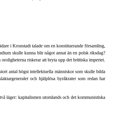
örrädare i Kronstadt talade om en konstituerande församling,
stadium skulle kunna blir något annat än en polsk riksdag?
oroligheterna riskerar att bryta upp det brittiska imperiet.
tort antal högst intellektuella människor som skulle bilda
e slaktargeneraler och hjälplösa byråkrater som redan har
i två läger: kapitalismen utomlands och det kommunistiska