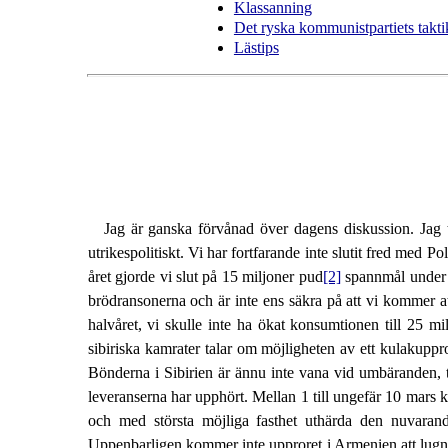
Klassanning
Det ryska kommunistpartiets takti
Lästips
Jag är ganska förvånad över dagens diskussion. Jag tr
utrikespolitiskt. Vi har fortfarande inte slutit fred med 
året gjorde vi slut på 15 miljoner pud
[2]
spannmål under f
brödransonerna och är inte ens säkra på att vi kommer at
halvåret, vi skulle inte ha ökat konsumtionen till 25 m
sibiriska kamrater talar om möjligheten av ett kulakuppr
Bönderna i Sibirien är ännu inte vana vid umbäranden, 
leveranserna har upphört. Mellan 1 till ungefär 10 mars ko
och med största möjliga fasthet uthärda den nuvarand
Uppenbarligen kommer inte upproret i Armenien att lugna 