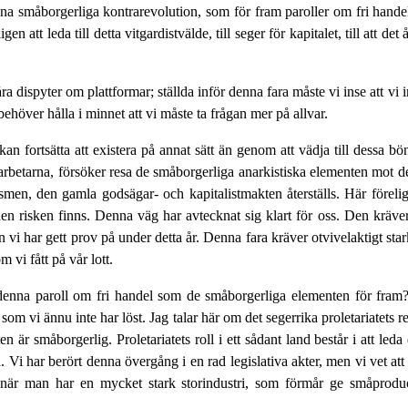
na småborgerliga kontrarevolution, som för fram paroller om fri handel
tt leda till detta vitgardistvälde, till seger för kapitalet, till att det
ra dispyter om plattformar; ställda inför denna fara måste vi inse att vi
behöver hålla i minnet att vi måste ta frågan mer på allvar.
an fortsätta att existera på annat sätt än genom att vädja till dessa bö
betarna, försöker resa de småborgerliga anarkistiska elementen mot dem 
pitalismen, den gamla godsägar- och kapitalistmakten återställs. Här förel
t den risken finns. Denna väg har avtecknat sig klart för oss. Den kräv
 vi har gett prov på under detta år. Denna fara kräver otvivelaktigt star
 vi fått på vår lott.
nna paroll om fri handel som de småborgerliga elementen för fram? De
m vi ännu inte har löst. Jag talar här om det segerrika proletariatets rel
eten är småborgerlig. Proletariatets roll i ett sådant land består i att le
 Vi har berört denna övergång i en rad legislativa akter, men vi vet att 
när man har en mycket stark storindustri, som förmår ge småproduce