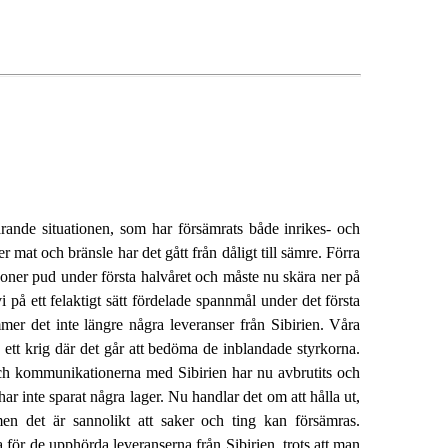
arande situationen, som har försämrats både inrikes- och
 mat och bränsle har det gått från dåligt till sämre. Förra
joner pud under första halvåret och måste nu skära ner på
på ett felaktigt sätt fördelade spannmål under det första
mer det inte längre några leveranser från Sibirien. Våra
 ett krig där det går att bedöma de inblandade styrkorna.
och kommunikationerna med Sibirien har nu avbrutits och
ar inte sparat några lager. Nu handlar det om att hålla ut,
en det är sannolikt att saker och ting kan försämras.
för de upphörda leveranserna från Sibirien, trots att man