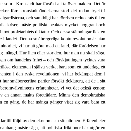
ar som i Kronstadt har försökt att ta över makten. Det är
veckor före kronstadthändelserna stod det redan tryckt i
vitgardisterna, och samtidigt har rörelsen reducerats till en
lla kriser, måste politiskt beaktas mycket noggrant och
 mot proletariatets diktatur. Och dessa stämningar fick en
te i landet. Denna småborgerliga kontrarevolution är utan
inoritet, vi har att göra med ett land, där förödelsen har
 mängd. Hur liten eller stor den, hur man nu skall säga,
rågan om handelns frihet
–
och förskjutningen tycktes vara
ilösa elementen i själva verket bara som ett underlag, ett
lementen i den ryska revolutionen, vi har bekämpat dem i
hur småborgerliga partier försökt deklarera, att de i sitt
toberomvälvningens erfarenheter, vi vet det också genom
s av en annan makts företrädare. Minns den demokratiska
n en gång, de har många gånger visat sig vara bara ett
lar till följd av den ekonomiska situationen. Erfarenheter
mmanhang måste säga, att politiska friktioner här utgör en