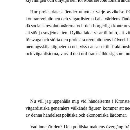
klyvningen och utnyttja den för kontrarevolutionära ända
Hur proletariatets fiender utnyttjar varje avvikelse 
kontrarevolutionen och vitgardisterna i alla världens länd
då socialistrevolutionärerna och den borgerliga kontrar
att stödja sovjetmakten. Dylika fakta visar tillfullo, a
försvaga och störta den proletära revolutionens bålverk i
meningsskiljaktigheterna och vissa ansatser till fraktions
och vitgardisterna, varvid de i ord framställde sig som m
Nu vill jag uppehålla mig vid händelserna i Kronstad
vitgardistiska generalers välkända figurer, kommer att
av denna händelses politiska och ekonomiska lärdomar.
Vad innebär den? Den politiska maktens övergång från b