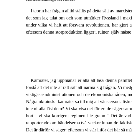
I teorin har frågan alltid ställts på detta sätt av marxi
det som jag talat om och som utmärker Ryssland i maximal
under vilka vi haft att försvara revolutionen, har gjort a
eftersom denna storproduktion ligger i ruiner, själv måst
Kamrater, jag uppmanar er alla att läsa denna pamfle
förstå att det inte är rätt sätt att närma sig frågan. Vi me
viktigaste administrationen och de ekonomiska råden, men e
Några ukrainska kamrater sa till mig att vänstersocialist
inte ni alla läst dem? Vi ska visa det för er: de säger s
bort... vi ska korrigera regimen lite grann.” Det är va
rapporterade om händelserna två veckor innan de faktiskt
Det är därför vi säger: eftersom vi står inför det här så m