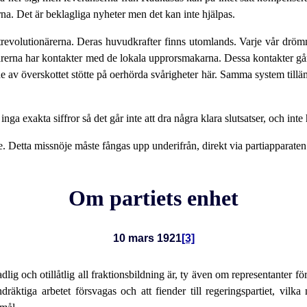
erna. Det är beklagliga nyheter men det kan inte hjälpas.
strevolutionärerna. Deras huvudkrafter finns utomlands. Varje vår dröm
ärerna har kontakter med de lokala upprorsmakarna. Dessa kontakter går at
 av överskottet stötte på oerhörda svårigheter här. Samma system tilläm
inga exakta siffror så det går inte att dra några klara slutsatser, och inte
nöje. Detta missnöje måste fångas upp underifrån, direkt via partiapparat
Om partiets enhet
10 mars 1921
[3]
dlig och otillåtlig all fraktionsbildning är, ty även om representanter f
dräktiga arbetet försvagas och att fiender till regeringspartiet, vilka n