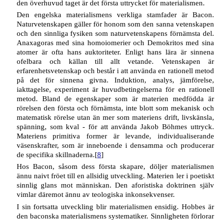
den överhuvud taget är det första uttrycket för materialismen.
Den engelska materialismens verkliga stamfader är Bacon.
Naturvetenskapen gäller för honom som den sanna vetenskapen
och den sinnliga fysiken som naturvetenskapens förnämsta del.
Anaxagoras med sina homoiomerier och Demokritos med sina
atomer är ofta hans auktoriteter. Enligt hans lära är sinnena
ofelbara och källan till allt vetande. Vetenskapen är
erfarenhetsvetenskap och består i att använda en rationell metod
på det för sinnena givna. Induktion, analys, jämförelse,
iakttagelse, experiment är huvudbetingelserna för en rationell
metod. Bland de egenskaper som är materien medfödda är
rörelsen den första och förnämsta, inte blott som mekanisk och
matematisk rörelse utan än mer som materiens drift, livskänsla,
spänning, som kval - för att använda Jakob Böhmes uttryck.
Materiens primitiva former är levande, individualiserande
väsenskrafter, som är inneboende i densamma och producerar
de specifika skillnaderna.[
8
]
Hos Bacon, såsom dess första skapare, döljer materialismen
ännu naivt fröet till en allsidig utveckling. Materien ler i poetiskt
sinnlig glans mot människan. Den aforistiska doktrinen själv
vimlar däremot ännu av teologiska inkonsekvenser.
I sin fortsatta utveckling blir materialismen ensidig. Hobbes är
den baconska materialismens systematiker. Sinnligheten förlorar