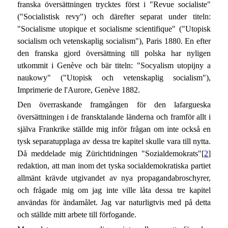
franska översättningen trycktes först i "Revue socialiste"
("Socialistisk revy") och därefter separat under titeln:
"Socialisme utopique et socialisme scientifique" ("Utopisk
socialism och vetenskaplig socialism"), Paris 1880. En efter
den franska gjord översättning till polska har nyligen
utkommit i Genève och bär titeln: "Socyalism utopijny a
naukowy" ("Utopisk och vetenskaplig socialism"),
Imprimerie de l'Aurore, Genève 1882.
Den överraskande framgången för den lafargueska
översättningen i de fransktalande länderna och framför allt i
själva Frankrike ställde mig inför frågan om inte också en
tysk separatupplaga av dessa tre kapitel skulle vara till nytta.
Då meddelade mig Zürichtidningen "Sozialdemokrats"[
2
]
redaktion, att man inom det tyska socialdemokratiska partiet
allmänt krävde utgivandet av nya propagandabroschyrer,
och frågade mig om jag inte ville låta dessa tre kapitel
användas för ändamålet. Jag var naturligtvis med på detta
och ställde mitt arbete till förfogande.