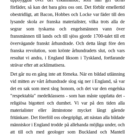
förfäder, så kan det bara göra oss ont. Det förblir emellertid
obestridligt, att Bacon, Hobbes och Locke var fäder till den
lysande skola av franska materialister, vilka trots alla de
segrar som tyskarna och engelsmännen vann över
fransmännen till lands och till sjöss gjorde 1700-talet till ett
övervägande franskt århundrade. Och detta långt före den
franska revolution, som krönte århundradets slut, och vars
resultat vi andra, i England liksom i Tyskland, fortfarande
strävar efter att acklimatisera.
Det går nu en gång inte att förneka. När en bildad utlänning
vid mitten av vårt århundrade slog sig ner i England, så var
det en sak som mest slog honom, och det var den engelska
"respektabla" medelklassens - som han måste uppfatta det -
religiösa bigotteri och dumhet. Vi var på den tiden alla
materialister eller åtminstone mycket långt gående
fritänkare. Det föreföll oss obegripligt, att nästan alla bildade
människor i England trodde på allehanda möjliga under, och
att till och med geologer som Buckland och Mantell