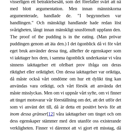
visserligen ett betraktelsesätt, som det förefaller svårt att nå
med blott argumentation. Men innan människorna
argumenterade, handlade de. "I begynnelsen var
handlingen." Och mänskligt handlande hade redan löst
svårigheten, långt innan mänskligt snusförnuft uppfann den.
The proof of the pudding is in the eating. (Man prövar
puddingen genom att äta den.) I det ögonblick då vi för vårt
eget bruk använder dessa ting, alltefter de egenskaper som
vi iakttager hos dem, i samma ögonblick underkastar vi våra
sinnens iakttagelser ett ofelbart prov ifråga om deras
riktighet eller oriktighet. Om dessa iakttagelser var oriktiga,
då måste också vårt omdöme om hur ett dylikt ting kan
användas vara oriktigt, och vårt försök att använda det
måste misslyckas. Men om vi uppnår vårt syfte, om vi finner
att tinget motsvarar vår föreställning om det, att det utför det
som vi använt det till, då är detta ett positivt bevis för att
inom dessa gränser
[
12
] våra iakttagelser om tinget och om
dess egenskaper stämmer med den utanför oss existerande
verkligheten. Finner vi däremot att vi gjort ett misstag, då