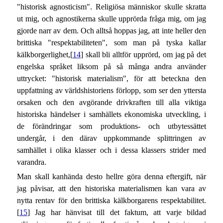
"historisk agnosticism". Religiösa människor skulle skratta
ut mig, och agnostikerna skulle upprörda fråga mig, om jag
gjorde narr av dem. Och alltså hoppas jag, att inte heller den
brittiska "respektabiliteten", som man på tyska kallar
kälkborgerlighet,[
14
] skall bli alltför upprörd, om jag på det
engelska språket liksom på så många andra använder
uttrycket: "historisk materialism", för att beteckna den
uppfattning av världshistoriens förlopp, som ser den yttersta
orsaken och den avgörande drivkraften till alla viktiga
historiska händelser i samhällets ekonomiska utveckling, i
de förändringar som produktions- och utbytessättet
undergår, i den därav uppkommande splittringen av
samhället i olika klasser och i dessa klassers strider med
varandra.
Man skall kanhända desto hellre göra denna eftergift, när
jag påvisar, att den historiska materialismen kan vara av
nytta rentav för den brittiska kälkborgarens respektabilitet.
[
15
] Jag har hänvisat till det faktum, att varje bildad