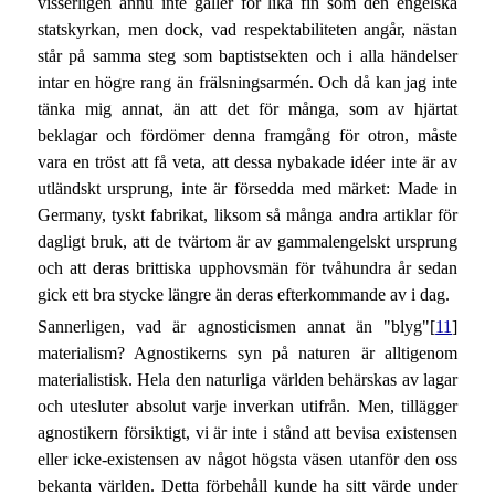
visserligen ännu inte gäller för lika fin som den engelska
statskyrkan, men dock, vad respektabiliteten angår, nästan
står på samma steg som baptistsekten och i alla händelser
intar en högre rang än frälsningsarmén. Och då kan jag inte
tänka mig annat, än att det för många, som av hjärtat
beklagar och fördömer denna framgång för otron, måste
vara en tröst att få veta, att dessa nybakade idéer inte är av
utländskt ursprung, inte är försedda med märket: Made in
Germany, tyskt fabrikat, liksom så många andra artiklar för
dagligt bruk, att de tvärtom är av gammalengelskt ursprung
och att deras brittiska upphovsmän för tvåhundra år sedan
gick ett bra stycke längre än deras efterkommande av i dag.
Sannerligen, vad är agnosticismen annat än "blyg"[
11
]
materialism? Agnostikerns syn på naturen är alltigenom
materialistisk. Hela den naturliga världen behärskas av lagar
och utesluter absolut varje inverkan utifrån. Men, tillägger
agnostikern försiktigt, vi är inte i stånd att bevisa existensen
eller icke-existensen av något högsta väsen utanför den oss
bekanta världen. Detta förbehåll kunde ha sitt värde under