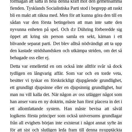
förmågan att sätta in hela denna kraft mot den gemensamma
fienden. Tysklands Socialistiska Parti stod i begrepp att raskt
bli en makt att räkna med. Men för att kunna göra den till en
sådan var den första betingelsen att man inte satte den
nyvunna enheten på spel. Och d:r Dühring förberedde sig
öppet att kring sin person samla en sekt, kärnan i ett
blivande separat parti. Det blev alltså nödvändigt att ta upp
den kastade stridshandsken och utkämpa striden, om det så
behagade oss eller ej.
Detta var emellertid en om också inte alltför svår så dock
tydligen en långvarig affär. Som var och en torde veta,
besitter vi tyskar en förskräckligt djupgående grundlighet,
ett grundligt djupsinne eller en djupsinnig grundlighet, hur
man nu vill kalla det. När någon av oss utlägger något som
han anser vara en ny doktrin, måste han först placera in det i
ett allomfattande system. Han måste bevisa att såväl
logikens första principer som också universums grundlagar
från all evighets början inte existerat i något annat syfte än
för att sist och slutligen leda fram till denna nyupptäckta