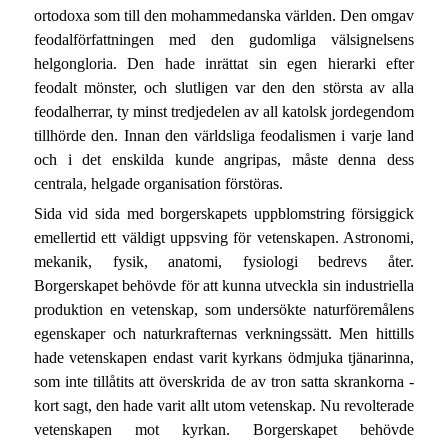
ortodoxa som till den mohammedanska världen. Den omgav
feodalförfattningen med den gudomliga välsignelsens
helgongloria. Den hade inrättat sin egen hierarki efter
feodalt mönster, och slutligen var den den största av alla
feodalherrar, ty minst tredjedelen av all katolsk jordegendom
tillhörde den. Innan den världsliga feodalismen i varje land
och i det enskilda kunde angripas, måste denna dess
centrala, helgade organisation förstöras.
Sida vid sida med borgerskapets uppblomstring försiggick
emellertid ett väldigt uppsving för vetenskapen. Astronomi,
mekanik, fysik, anatomi, fysiologi bedrevs åter.
Borgerskapet behövde för att kunna utveckla sin industriella
produktion en vetenskap, som undersökte naturföremålens
egenskaper och naturkrafternas verkningssätt. Men hittills
hade vetenskapen endast varit kyrkans ödmjuka tjänarinna,
som inte tillåtits att överskrida de av tron satta skrankorna -
kort sagt, den hade varit allt utom vetenskap. Nu revolterade
vetenskapen mot kyrkan. Borgerskapet behövde