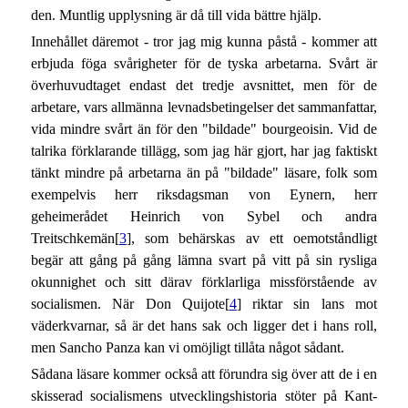
den. Muntlig upplysning är då till vida bättre hjälp.
Innehållet däremot - tror jag mig kunna påstå - kommer att
erbjuda föga svårigheter för de tyska arbetarna. Svårt är
överhuvudtaget endast det tredje avsnittet, men för de
arbetare, vars allmänna levnadsbetingelser det sammanfattar,
vida mindre svårt än för den "bildade" bourgeoisin. Vid de
talrika förklarande tillägg, som jag här gjort, har jag faktiskt
tänkt mindre på arbetarna än på "bildade" läsare, folk som
exempelvis herr riksdagsman von Eynern, herr
geheimerådet Heinrich von Sybel och andra
Treitschkemän[
3
], som behärskas av ett oemotståndligt
begär att gång på gång lämna svart på vitt på sin rysliga
okunnighet och sitt därav förklarliga missförstående av
socialismen. När Don Quijote[
4
] riktar sin lans mot
väderkvarnar, så är det hans sak och ligger det i hans roll,
men Sancho Panza kan vi omöjligt tillåta något sådant.
Sådana läsare kommer också att förundra sig över att de i en
skisserad socialismens utvecklingshistoria stöter på Kant-