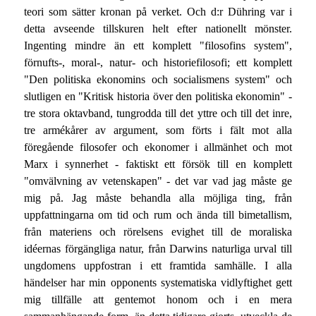
teori som sätter kronan på verket. Och d:r Dühring var i
detta avseende tillskuren helt efter nationellt mönster.
Ingenting mindre än ett komplett "filosofins system",
förnufts-, moral-, natur- och historiefilosofi; ett komplett
"Den politiska ekonomins och socialismens system" och
slutligen en "Kritisk historia över den politiska ekonomin" -
tre stora oktavband, tungrodda till det yttre och till det inre,
tre armékårer av argument, som förts i fält mot alla
föregående filosofer och ekonomer i allmänhet och mot
Marx i synnerhet - faktiskt ett försök till en komplett
"omvälvning av vetenskapen" - det var vad jag måste ge
mig på. Jag måste behandla alla möjliga ting, från
uppfattningarna om tid och rum och ända till bimetallism,
från materiens och rörelsens evighet till de moraliska
idéernas förgängliga natur, från Darwins naturliga urval till
ungdomens uppfostran i ett framtida samhälle. I alla
händelser har min opponents systematiska vidlyftighet gett
mig tillfälle att gentemot honom och i en mera