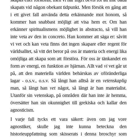
skapats vid någon obekant tidpunkt. Men försök en gång att
i ett givet fall använda detta erkännande mot honom, så
kommer han snabbast möjligt att visa hem er. Om han
erkänner spiritualismens möjlighet in abstracto, så vill han
inte veta av den in concreto. Han kommer att säga er: såvitt
vi vet och kan veta finns det ingen skapare eller regent för
världsalltet, så vitt det beror på oss är materia och energi lika
omöjliga att skapa som att förstöra. För oss är tänkandet en
form av energi, en funktion av hjärnan. Allt vad
vi
vet går ut
på, att den materiella världen behärskas av oföränderliga
lagar - o.s.v., o.s.v. Så långt han alltså är en
vetenskaplig
man, så långt han
vet
något, så långt är han materialist.
Utanför sin vetenskap, på områden där han inte är hemma,
översätter han sin okunnighet till grekiska och kallar den
agnosticism.
I varje fall tycks ett vara säkert: även om jag vore
agnostiker, skulle jag inte kunna beteckna den
historieuppfattning som skisserats i denna broschyr som