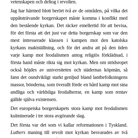
vetenskapen och deltog i revolten.
Jag har härmed blott berört två av de områden, på vilka det
uppåtsträvande borgerskapet måste komma i konflikt med
den bestående kyrkan. Det räcker emellertid för att bevisa,
för det första att det just var detta borgerskap som var den
mest intresserade klassen i kampen mot den katolska
kyrkans maktställning, och för det andra att på den tiden
varje kamp mot feodalismen antog religiös förklädnad, i
första hand måste rikta sig mot kyrkan. Men om stridsropet
också höjdes av universiteten och städernas köpmän, så
fann det oundvikligt starkt genljud bland lantbefolkningens
massor, bönderna, som överallt förde en hård kamp mot sina
andliga och världsliga feodalherrar, en kamp som rentav
gällde själva existensen.
Det europeiska borgerskapets stora kamp mot feodalismen
kulminerade i tre stora avgörande slag.
Det första var det som vi kallar reformationen i Tyskland.
Luthers
maning till revolt mot kyrkan besvarades av två