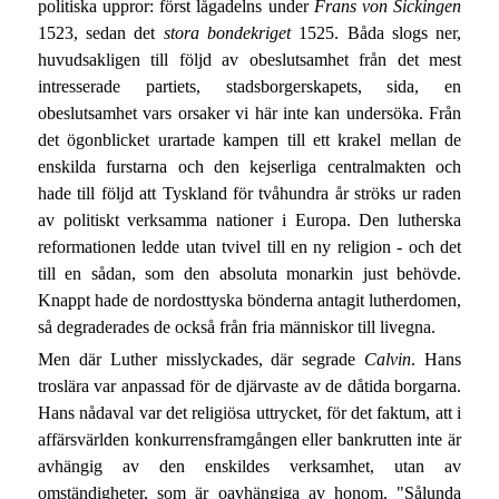
politiska uppror: först lågadelns under
Frans von Sickingen
1523, sedan det
stora bondekriget
1525. Båda slogs ner,
huvudsakligen till följd av obeslutsamhet från det mest
intresserade partiets, stadsborgerskapets, sida, en
obeslutsamhet vars orsaker vi här inte kan undersöka. Från
det ögonblicket urartade kampen till ett krakel mellan de
enskilda furstarna och den kejserliga centralmakten och
hade till följd att Tyskland för tvåhundra år ströks ur raden
av politiskt verksamma nationer i Europa. Den lutherska
reformationen ledde utan tvivel till en ny religion - och det
till en sådan, som den absoluta monarkin just behövde.
Knappt hade de nordosttyska bönderna antagit lutherdomen,
så degraderades de också från fria människor till livegna.
Men där Luther misslyckades, där segrade
Calvin
. Hans
troslära var anpassad för de djärvaste av de dåtida borgarna.
Hans nådaval var det religiösa uttrycket, för det faktum, att i
affärsvärlden konkurrensframgången eller bankrutten inte är
avhängig av den enskildes verksamhet, utan av
omständigheter, som är oavhängiga av honom. "Sålunda