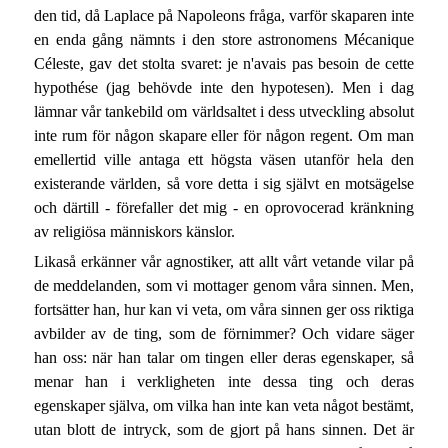
den tid, då Laplace på Napoleons fråga, varför skaparen inte
en enda gång nämnts i den store astronomens Mécanique
Céleste, gav det stolta svaret: je n'avais pas besoin de cette
hypothése (jag behövde inte den hypotesen). Men i dag
lämnar vår tankebild om världsaltet i dess utveckling absolut
inte rum för någon skapare eller för någon regent. Om man
emellertid ville antaga ett högsta väsen utanför hela den
existerande världen, så vore detta i sig självt en motsägelse
och därtill - förefaller det mig - en oprovocerad kränkning
av religiösa människors känslor.
Likaså erkänner vår agnostiker, att allt vårt vetande vilar på
de meddelanden, som vi mottager genom våra sinnen. Men,
fortsätter han, hur kan vi veta, om våra sinnen ger oss riktiga
avbilder av de ting, som de förnimmer? Och vidare säger
han oss: när han talar om tingen eller deras egenskaper, så
menar han i verkligheten inte dessa ting och deras
egenskaper själva, om vilka han inte kan veta något bestämt,
utan blott de intryck, som de gjort på hans sinnen. Det är