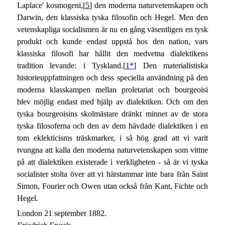
Laplace' kosmogeni,[
5
] den moderna naturvetenskapen och
Darwin, den klassiska tyska filosofin och Hegel. Men den
vetenskapliga socialismen är nu en gång väsentligen en tysk
produkt och kunde endast uppstå hos den nation, vars
klassiska filosofi har hållit den medvetna dialektikens
tradition levande: i Tyskland.[
1*
] Den materialistiska
historieuppfattningen och dess speciella användning på den
moderna klasskampen mellan proletariat och bourgeoisi
blev möjlig endast med hjälp av dialektiken. Och om den
tyska bourgeoisins skolmästare dränkt minnet av de stora
tyska filosoferna och den av dem hävdade dialektiken i en
tom eklekticisms träskmarker, i så hög grad att vi varit
tvungna att kalla den moderna naturvetenskapen som vittne
på att dialektiken existerade i verkligheten - så är vi tyska
socialister stolta över att vi härstammar inte bara från Saint
Simon, Fourier och Owen utan också från Kant, Fichte och
Hegel.
London 21 september 1882.