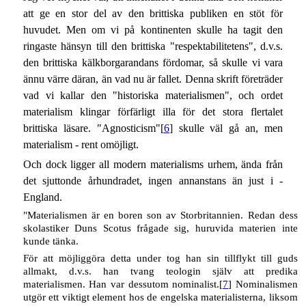
att ge en stor del av den brittiska publiken en stöt för
huvudet. Men om vi på kontinenten skulle ha tagit den
ringaste hänsyn till den brittiska "respektabilitetens", d.v.s.
den brittiska kälkborgarandans fördomar, så skulle vi vara
ännu värre däran, än vad nu är fallet. Denna skrift företräder
vad vi kallar den "historiska materialismen", och ordet
materialism klingar förfärligt illa för det stora flertalet
brittiska läsare. "Agnosticism"[
6
] skulle väl gå an, men
materialism - rent omöjligt.
Och dock ligger all modern materialisms urhem, ända från
det sjuttonde århundradet, ingen annanstans än just i -
England.
"Materialismen är en boren son av Storbritannien. Redan dess
skolastiker Duns Scotus frågade sig, huruvida materien inte
kunde tänka.
För att möjliggöra detta under tog han sin tillflykt till guds
allmakt, d.v.s. han tvang teologin själv att predika
materialismen. Han var dessutom nominalist.[
7
] Nominalismen
utgör ett viktigt element hos de engelska materialisterna, liksom