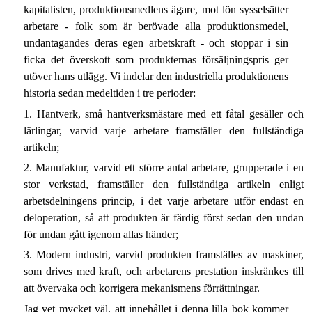
kapitalisten, produktionsmedlens ägare, mot lön sysselsätter
arbetare - folk som är berövade alla produktionsmedel,
undantagandes deras egen arbetskraft - och stoppar i sin
ficka det överskott som produkternas försäljningspris ger
utöver hans utlägg. Vi indelar den industriella produktionens
historia sedan medeltiden i tre perioder:
1. Hantverk, små hantverksmästare med ett fåtal gesäller och
lärlingar, varvid varje arbetare framställer den fullständiga
artikeln;
2. Manufaktur, varvid ett större antal arbetare, grupperade i en
stor verkstad, framställer den fullständiga artikeln enligt
arbetsdelningens princip, i det varje arbetare utför endast en
deloperation, så att produkten är färdig först sedan den undan
för undan gått igenom allas händer;
3. Modern industri, varvid produkten framställes av maskiner,
som drives med kraft, och arbetarens prestation inskränkes till
att övervaka och korrigera mekanismens förrättningar.
Jag vet mycket väl, att innehållet i denna lilla bok kommer