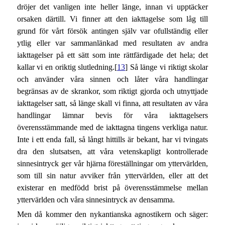
dröjer det vanligen inte heller länge, innan vi upptäcker
orsaken därtill. Vi finner att den iakttagelse som låg till
grund för vårt försök antingen själv var ofullständig eller
ytlig eller var sammanlänkad med resultaten av andra
iakttagelser på ett sätt som inte rättfärdigade det hela; det
kallar vi en oriktig slutledning.[
13
] Så länge vi riktigt skolar
och använder våra sinnen och låter våra handlingar
begränsas av de skrankor, som riktigt gjorda och utnyttjade
iakttagelser satt, så länge skall vi finna, att resultaten av våra
handlingar lämnar bevis för våra iakttagelsers
överensstämmande med de iakttagna tingens verkliga natur.
Inte i ett enda fall, så långt hittills är bekant, har vi tvingats
dra den slutsatsen, att våra vetenskapligt kontrollerade
sinnesintryck ger vår hjärna föreställningar om yttervärlden,
som till sin natur avviker från yttervärlden, eller att det
existerar en medfödd brist på överensstämmelse mellan
yttervärlden och våra sinnesintryck av densamma.
Men då kommer den nykantianska agnostikern och säger: