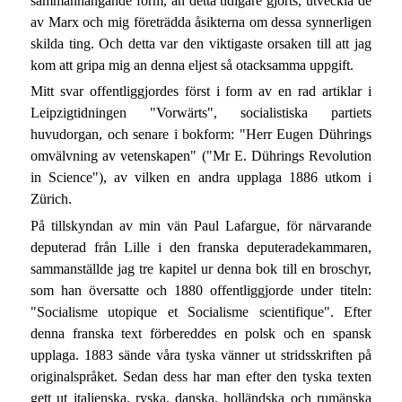
sammanhängande form, än detta tidigare gjorts, utveckla de
av Marx och mig företrädda åsikterna om dessa synnerligen
skilda ting. Och detta var den viktigaste orsaken till att jag
kom att gripa mig an denna eljest så otacksamma uppgift.
Mitt svar offentliggjordes först i form av en rad artiklar i
Leipzigtidningen "Vorwärts", socialistiska partiets
huvudorgan, och senare i bokform: "Herr Eugen Dührings
omvälvning av vetenskapen" ("Mr E. Dührings Revolution
in Science"), av vilken en andra upplaga 1886 utkom i
Zürich.
På tillskyndan av min vän Paul Lafargue, för närvarande
deputerad från Lille i den franska deputeradekammaren,
sammanställde jag tre kapitel ur denna bok till en broschyr,
som han översatte och 1880 offentliggjorde under titeln:
"Socialisme utopique et Socialisme scientifique". Efter
denna franska text förbereddes en polsk och en spansk
upplaga. 1883 sände våra tyska vänner ut stridsskriften på
originalspråket. Sedan dess har man efter den tyska texten
gett ut italienska, ryska, danska, holländska och rumänska