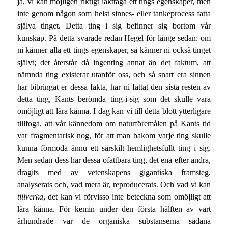
ja, vi kan möjligen riktigt iakttaga ett tings egenskaper, men
inte genom någon som helst sinnes- eller tankeprocess fatta
själva tinget. Detta ting i sig befinner sig bortom vår
kunskap. På detta svarade redan Hegel för länge sedan: om
ni känner alla ett tings egenskaper, så känner ni också tinget
självt; det återstår då ingenting annat än det faktum, att
nämnda ting existerar utanför oss, och så snart era sinnen
har bibringat er dessa fakta, har ni fattat den sista resten av
detta ting, Kants berömda ting-i-sig som det skulle vara
omöjligt att lära känna. I dag kan vi till detta blott ytterligare
tillfoga, att vår kännedom om naturföremålen på Kants tid
var fragmentarisk nog, för att man bakom varje ting skulle
kunna förmoda ännu ett särskilt hemlighetsfullt ting i sig.
Men sedan dess har dessa ofattbara ting, det ena efter andra,
dragits med av vetenskapens gigantiska framsteg,
analyserats och, vad mera är, reproducerats. Och vad vi kan
tillverka
, det kan vi förvisso inte beteckna som omöjligt att
lära känna. För kemin under den första hälften av vårt
århundrade var de organiska substanserna sådana