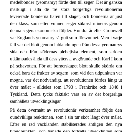
medelbönder (yeomanry) förde den till seger. Det är ganska
märkligt: i alla de tre stora borgerliga revolutionerna
levererade bönderna hären till slaget, och bönderna är just
den klass, som efter vunnen seger säkrast ruineras genom
denna segers ekonomiska följder. Hundra år efter Cromwell
var Englands yeomanry så gott som försvunnet. Men i varje
fall var det blott genom inblandningen från dessa yeomanrys
sida och från städernas plebejiska element, som striden
utkämpades ända till dess yttersta avgörande och Karl I kom
på schavotten. För att borgerskapet blott skulle skörda om
också bara de frukter av segern, som vid den tidpunkten var
mogna, var det nödvändigt, att revolutionen fördes långt ut
över målet - alldeles som 1793 i Frankrike och 1848 i
Tyskland. Detta tycks faktiskt vara en av det borgerliga
samhällets utvecklingslagar.
På detta övermått av revolutionär verksamhet följde den
oundvikliga reaktionen, som i sin tur sköt långt över målet.
Efter en rad vacklanden stabiliserades äntligen den nya
tyngdpunkten, och tjänade den fortsatta utvecklingen som