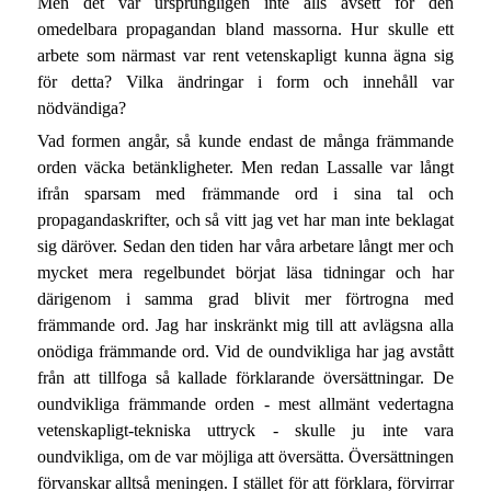
Men det var ursprungligen inte alls avsett för den
omedelbara propagandan bland massorna. Hur skulle ett
arbete som närmast var rent vetenskapligt kunna ägna sig
för detta? Vilka ändringar i form och innehåll var
nödvändiga?
Vad formen angår, så kunde endast de många främmande
orden väcka betänkligheter. Men redan Lassalle var långt
ifrån sparsam med främmande ord i sina tal och
propagandaskrifter, och så vitt jag vet har man inte beklagat
sig däröver. Sedan den tiden har våra arbetare långt mer och
mycket mera regelbundet börjat läsa tidningar och har
därigenom i samma grad blivit mer förtrogna med
främmande ord. Jag har inskränkt mig till att avlägsna alla
onödiga främmande ord. Vid de oundvikliga har jag avstått
från att tillfoga så kallade förklarande översättningar. De
oundvikliga främmande orden - mest allmänt vedertagna
vetenskapligt-tekniska uttryck - skulle ju inte vara
oundvikliga, om de var möjliga att översätta. Översättningen
förvanskar alltså meningen. I stället för att förklara, förvirrar