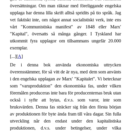
översättningar. Om man räknar med föreliggande engelska
upplaga har denna lilla skrift alltså spridits på tio språk. Jag
vet faktiskt inte, om något annat socialistiskt verk, inte ens
vårt "Kommunistiska manifest" av 1848 eller Marx'
"Kapital", översatts så många gånger. I Tyskland har
utkommit fyra upplagor om tillsammans ungefär 20.000
exemplar.
[...][
A
]
De i denna bok använda ekonomiska uttrycken
överensstämmer, för så vitt de är nya, med dem som använts
i den engelska upplagan av Marx' "Kapitalet". Vi betecknar
som "varuproduktion" den ekonomiska fas, under vilken
föremålen produceras inte bara för producenternas bruk utan
också i syfte att bytas, d.v.s. som varor, inte som
bruksvärden. Denna fas sträcker sig från den första början
av produktionen för byte ända fram till våra dagar. Sin fulla
utveckling når den endast under den kapitalistiska
produktionen, d.v.s. under betingelser, under vilka