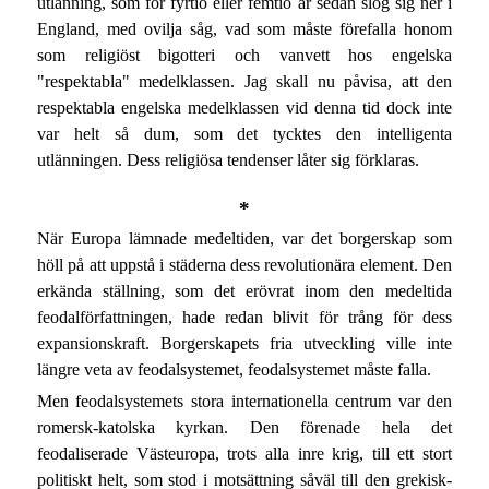
utlänning, som för fyrtio eller femtio år sedan slog sig ner i
England, med ovilja såg, vad som måste förefalla honom
som religiöst bigotteri och vanvett hos engelska
"respektabla" medelklassen. Jag skall nu påvisa, att den
respektabla engelska medelklassen vid denna tid dock inte
var helt så dum, som det tycktes den intelligenta
utlänningen. Dess religiösa tendenser låter sig förklaras.
*
När Europa lämnade medeltiden, var det borgerskap som
höll på att uppstå i städerna dess revolutionära element. Den
erkända ställning, som det erövrat inom den medeltida
feodalförfattningen, hade redan blivit för trång för dess
expansionskraft. Borgerskapets fria utveckling ville inte
längre veta av feodalsystemet, feodalsystemet måste falla.
Men feodalsystemets stora internationella centrum var den
romersk-katolska kyrkan. Den förenade hela det
feodaliserade Västeuropa, trots alla inre krig, till ett stort
politiskt helt, som stod i motsättning såväl till den grekisk-