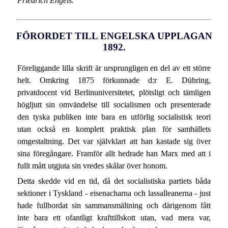
Friedrich Engels
.
FÖRORDET TILL ENGELSKA UPPLAGAN
1892.
Föreliggande lilla skrift är ursprungligen en del av ett större
helt. Omkring 1875 förkunnade d:r E. Dühring,
privatdocent vid Berlinuniversitetet, plötsligt och tämligen
högljutt sin omvändelse till socialismen och presenterade
den tyska publiken inte bara en utförlig socialistisk teori
utan också en komplett praktisk plan för samhällets
omgestaltning. Det var självklart att han kastade sig över
sina föregångare. Framför allt hedrade han Marx med att i
fullt mått utgjuta sin vredes skålar över honom.
Detta skedde vid en tid, då det socialistiska partiets båda
sektioner i Tyskland - eisenacharna och lassalleanerna - just
hade fullbordat sin sammansmältning och därigenom fått
inte bara ett ofantligt krafttillskott utan, vad mera var,