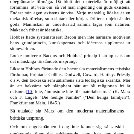
obegränsade förmåga. Då blott det materiella är möjligt att
förnimma, att veta om, så vet man ingenting om guds existens.
Endast min egen existens är viss. Varje mänsklig lidelse är en
mekanisk rörelse, som slutar eller börjar. Driftens objekt är det
goda. Människan är underkastad samma lagar som naturen.
Makt och frihet är identiska.
Hobbes hade systematiserat Bacon men inte närmare motiverat
hans grundprincip, kunskapernas och idéernas uppkomst ur
sinnevärlden.
Locke motiverar Bacons och Hobbes' princip i sin uppsats om
det mänskliga förståndets ursprung.
Liksom Hobbes förintade den baconska materialismens teistiska
fördomar, förintade Collins, Dodwell, Coward, Hartley, Priestly
o.s.v. den lockeska sensualismens sista teologiska skranka. Mer
än ett bekvämt och släpphänt sätt att bli religionen fri är
deismen[
10
] inte, åtminstone inte för materialisterna." (K. Marx
och F. Engels "Die heilige Familie" ("Den heliga familjen"),
Frankfurt am Main, 1845.)
Så uttalade sig Marx om den moderna materialismens
brittiska ursprung.
Och om engelsmännen i dag inte känner sig så särskilt
uppbyggda över det erkännande, som han ger deras