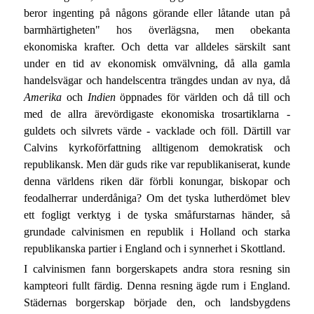
beror ingenting på någons görande eller låtande utan på
barmhärtigheten" hos överlägsna, men obekanta
ekonomiska krafter. Och detta var alldeles särskilt sant
under en tid av ekonomisk omvälvning, då alla gamla
handelsvägar och handelscentra trängdes undan av nya, då
Amerika
och
Indien
öppnades för världen och då till och
med de allra ärevördigaste ekonomiska trosartiklarna -
guldets och silvrets värde - vacklade och föll. Därtill var
Calvins kyrkoförfattning alltigenom demokratisk och
republikansk. Men där guds rike var republikaniserat, kunde
denna världens riken där förbli konungar, biskopar och
feodalherrar underdåniga? Om det tyska lutherdömet blev
ett fogligt verktyg i de tyska småfurstarnas händer, så
grundade calvinismen en republik i Holland och starka
republikanska partier i England och i synnerhet i Skottland.
I calvinismen fann borgerskapets andra stora resning sin
kampteori fullt färdig. Denna resning ägde rum i England.
Städernas borgerskap började den, och landsbygdens