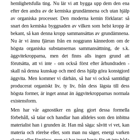
hemlighetsfulla ting. Nu lär vi att bygga upp dem den ena
efter den andra av de kemiska grundämnena och utan hjälp
av organiska processer. Den moderna kemin förklarar: så
snart den kemiska byggnaden av vilken som helst kropp är
bekant, så kan denna kropp sammansättas av grundämnena.
Nu är vi ännu fjärran från en noggrann kännedom om de
högsta organiska substansernas sammansättning, de s.k.
äggvitekropparna, men det finns alls ingen grund att
förutsätta, att vi inte - om också först efter århundraden -
skall nå denna kunskap och med dess hjälp göra konstgjord
äggvita. Men kommer vi därhän, så har vi också samtidigt
producerat organiskt liv, ty liv, från dess lägsta till dess
högsta former, är inget annat än äggvitekropparnas normala
existensform.
Men har vår agnostiker en gång gjort dessa formella
förbehåll, så talar och handlar han alldeles som den inbitna
materialist han i grunden är. Han må säga: såvitt
vi
vet, kan
materia och rörelse eller, som man nu säger, energi varken
skapas eller förstöras, men vi har inget bevis för att inte båda