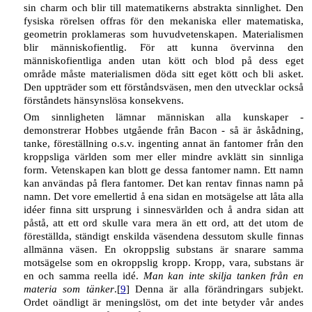
sin charm och blir till matematikerns abstrakta sinnlighet. Den
fysiska rörelsen offras för den mekaniska eller matematiska,
geometrin proklameras som huvudvetenskapen. Materialismen
blir människofientlig. För att kunna övervinna den
människofientliga anden utan kött och blod på dess eget
område måste materialismen döda sitt eget kött och bli asket.
Den uppträder som ett förståndsväsen, men den utvecklar också
förståndets hänsynslösa konsekvens.
Om sinnligheten lämnar människan alla kunskaper -
demonstrerar Hobbes utgående från Bacon - så är åskådning,
tanke, föreställning o.s.v. ingenting annat än fantomer från den
kroppsliga världen som mer eller mindre avklätt sin sinnliga
form. Vetenskapen kan blott ge dessa fantomer namn. Ett namn
kan användas på flera fantomer. Det kan rentav finnas namn på
namn. Det vore emellertid å ena sidan en motsägelse att låta alla
idéer finna sitt ursprung i sinnesvärlden och å andra sidan att
påstå, att ett ord skulle vara mera än ett ord, att det utom de
föreställda, ständigt enskilda väsendena dessutom skulle finnas
allmänna väsen. En okroppslig substans är snarare samma
motsägelse som en okroppslig kropp. Kropp, vara, substans är
en och samma reella idé.
Man kan inte skilja tanken från en
materia som tänker
.[
9
] Denna är alla förändringars subjekt.
Ordet oändligt är meningslöst, om det inte betyder vår andes