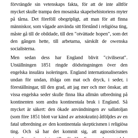
förvrängde sin vetenskaps fakta, för att de inte alltför
mycket skulle trampa den mosaiska skapelsehistoriens myter
på tårna. Det föreföll obegripligt, att man för att finna
människor, som vågade använda sitt förstånd i religiösa ting,
måste gå till de obildade, till den "otvättade hopen", som det
den gången hette, till arbetarna, särskilt de owenska
socialisterna.
Men sedan dess har England blivit "civiliserat".
Utställningen 1851 ringde dödsringningen över den
engelska insulära isoleringen. England internationaliserades
undan för undan, ifråga om mat och dryck, i seder, i
föreställningar, till den grad, att jag mer och mer önskar, att
vissa engelska seder skulle finna lika allmän utbredning på
kontinenten som andra kontinentala bruk i England. Så
mycket är säkert: den ökade användningen av sallatoljan
(som före 1851 blott var känd av aristokratin) åtföljdes av en
fatal utbredning av den kontinentala skepticismen i religiösa
ting. Och så har det kommit sig, att agnosticismen