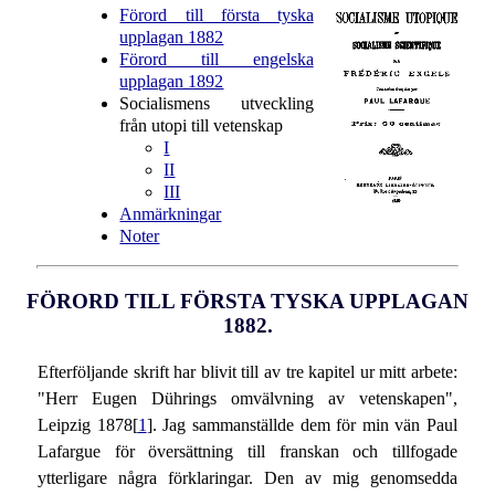
Förord till första tyska
upplagan 1882
Förord till engelska
upplagan 1892
Socialismens utveckling
från utopi till vetenskap
I
II
III
Anmärkningar
Noter
FÖRORD TILL FÖRSTA TYSKA UPPLAGAN
1882.
Efterföljande skrift har blivit till av tre kapitel ur mitt arbete:
"Herr Eugen Dührings omvälvning av vetenskapen",
Leipzig 1878[
1
]. Jag sammanställde dem för min vän Paul
Lafargue för översättning till franskan och tillfogade
ytterligare några förklaringar. Den av mig genomsedda