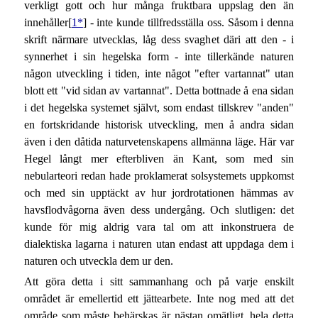
verkligt gott och hur många fruktbara uppslag den än
innehåller[
1*
] - inte kunde tillfredsställa oss. Såsom i denna
skrift närmare utvecklas, låg dess svaghet däri att den - i
synnerhet i sin hegelska form - inte tillerkände naturen
någon utveckling i tiden, inte något "efter vartannat" utan
blott ett "vid sidan av vartannat". Detta bottnade å ena sidan
i det hegelska systemet självt, som endast tillskrev "anden"
en fortskridande historisk utveckling, men å andra sidan
även i den dåtida naturvetenskapens allmänna läge. Här var
Hegel långt mer efterbliven än Kant, som med sin
nebularteori redan hade proklamerat solsystemets uppkomst
och med sin upptäckt av hur jordrotationen hämmas av
havsflodvågorna även dess undergång. Och slutligen: det
kunde för mig aldrig vara tal om att inkonstruera de
dialektiska lagarna i naturen utan endast att uppdaga dem i
naturen och utveckla dem ur den.
Att göra detta i sitt sammanhang och på varje enskilt
området är emellertid ett jättearbete. Inte nog med att det
område som måste behärskas är nästan omätligt, hela detta