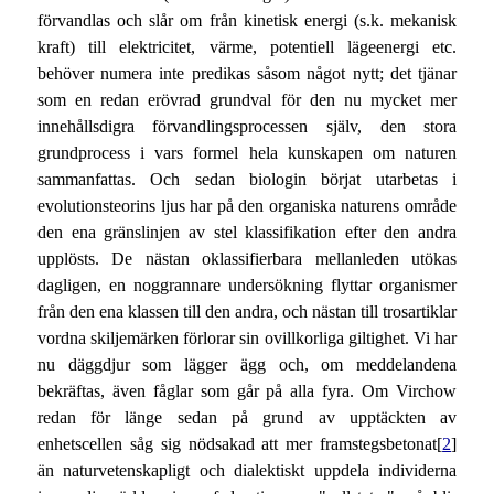
förvandlas och slår om från kinetisk energi (s.k. mekanisk
kraft) till elektricitet, värme, potentiell lägeenergi etc.
behöver numera inte predikas såsom något nytt; det tjänar
som en redan erövrad grundval för den nu mycket mer
innehållsdigra förvandlingsprocessen själv, den stora
grundprocess i vars formel hela kunskapen om naturen
sammanfattas. Och sedan biologin börjat utarbetas i
evolutionsteorins ljus har på den organiska naturens område
den ena gränslinjen av stel klassifikation efter den andra
upplösts. De nästan oklassifierbara mellanleden utökas
dagligen, en noggrannare undersökning flyttar organismer
från den ena klassen till den andra, och nästan till trosartiklar
vordna skiljemärken förlorar sin ovillkorliga giltighet. Vi har
nu däggdjur som lägger ägg och, om meddelandena
bekräftas, även fåglar som går på alla fyra. Om Virchow
redan för länge sedan på grund av upptäckten av
enhetscellen såg sig nödsakad att mer framstegsbetonat[
2
]
än naturvetenskapligt och dialektiskt uppdela individerna