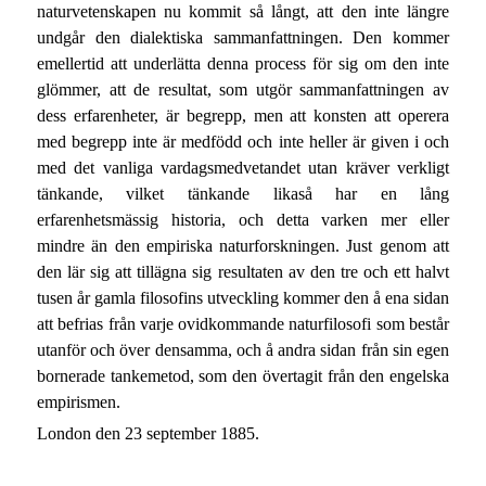
naturvetenskapen nu kommit så långt, att den inte längre
undgår den dialektiska sammanfattningen. Den kommer
emellertid att underlätta denna process för sig om den inte
glömmer, att de resultat, som utgör sammanfattningen av
dess erfarenheter, är begrepp, men att konsten att operera
med begrepp inte är medfödd och inte heller är given i och
med det vanliga vardagsmedvetandet utan kräver verkligt
tänkande, vilket tänkande likaså har en lång
erfarenhetsmässig historia, och detta varken mer eller
mindre än den empiriska naturforskningen. Just genom att
den lär sig att tillägna sig resultaten av den tre och ett halvt
tusen år gamla filosofins utveckling kommer den å ena sidan
att befrias från varje ovidkommande naturfilosofi som består
utanför och över densamma, och å andra sidan från sin egen
bornerade tankemetod, som den övertagit från den engelska
empirismen.
London den 23 september 1885.