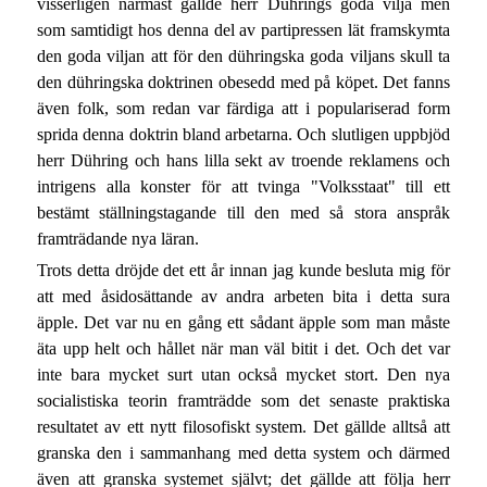
visserligen närmast gällde herr Dührings goda vilja men
som samtidigt hos denna del av partipressen lät framskymta
den goda viljan att för den dühringska goda viljans skull ta
den dühringska doktrinen obesedd med på köpet. Det fanns
även folk, som redan var färdiga att i populariserad form
sprida denna doktrin bland arbetarna. Och slutligen uppbjöd
herr Dühring och hans lilla sekt av troende reklamens och
intrigens alla konster för att tvinga "Volksstaat" till ett
bestämt ställningstagande till den med så stora anspråk
framträdande nya läran.
Trots detta dröjde det ett år innan jag kunde besluta mig för
att med åsidosättande av andra arbeten bita i detta sura
äpple. Det var nu en gång ett sådant äpple som man måste
äta upp helt och hållet när man väl bitit i det. Och det var
inte bara mycket surt utan också mycket stort. Den nya
socialistiska teorin framträdde som det senaste praktiska
resultatet av ett nytt filosofiskt system. Det gällde alltså att
granska den i sammanhang med detta system och därmed
även att granska systemet självt; det gällde att följa herr