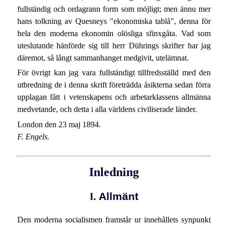
fullständig och ordagrann form som möjligt; men ännu mer
hans tolkning av Quesneys "ekonomiska tablå", denna för
hela den moderna ekonomin olösliga sfinxgåta. Vad som
uteslutande hänförde sig till herr Dührings skrifter har jag
däremot, så långt sammanhanget medgivit, utelämnat.
För övrigt kan jag vara fullständigt tillfredsställd med den
utbredning de i denna skrift företrädda åsikterna sedan förra
upplagan fått i vetenskapens och arbetarklassens allmänna
medvetande, och detta i alla världens civiliserade länder.
London den 23 maj 1894.
F. Engels.
Inledning
I. Allmänt
Den moderna socialismen framstår ur innehållets synpunkt