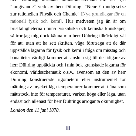
"tongivande" verk av herr Dühring: "Neue Grundgesetze
zur rationellen Physik och Chemie"
[Nya grundlagar för en
rationell fysik och kemi]
. Hur medveten jag än är om
bristfälligheterna i mina fysikaliska och kemiska kunskaper,
så tror jag mig dock känna min herr Dühring tillräckligt väl
för att, utan att ha sett skriften, våga förutsäga att de där
uppställda lagarna för fysik och kemi i fråga om misstag och
banaliteter värdigt kommer att ansluta sig till de tidigare av
herr Dühring upptäckta och i min bok granskade lagarna för
ekonomi, världsschematik o.s.v., ävensom att den av herr
Dühring konstruerade rigometern eller instrumentet för
mätning av mycket låga temperaturer kommer att tjäna som
måttstock, inte för temperaturer, varken höga eller låga, utan
endast och allenast för herr Dührings arroganta okunnighet.
London den 11 juni 1878.
II