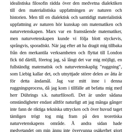
idealistiska filosofin rädda över den medvetna dialektiken
till den materialistiska uppfattningen av naturen och
historien. Men till en dialektisk och samtidigt materialistisk
uppfattning av naturen hör kunskap om matematiken och
naturvetenskapen. Marx var en framstående matematiker,
men naturvetenskapen kunde vi följa blott styckevis,
språngvis, sporadiskt. När jag efter att ha dragit mig tillbaka
från den merkantila verksamheten och flyttat till London
fick tid därtill, företog jag, så långt det var mig möjligt, en
fullständig matematisk och naturvetenskaplig "ruggning",
som Liebig kallar det, och utnyttjade större delen av åtta år
för detta ändamål. Jag var mitt inne i denna
ruggningsprocess, då jag kom i tillfälle att befatta mig med
herr Dührings s.k. naturfilosofi. Det är under sådana
omständigheter endast alltför naturligt att jag många gånger
inte fann de riktiga tekniska uttrycken och över huvud taget
tämligen trögt tog mig fram på den teoretiska
naturvetenskapens område. Å andra sidan hade
medvetandet om min ännu inte övervunna osäkerhet gjort