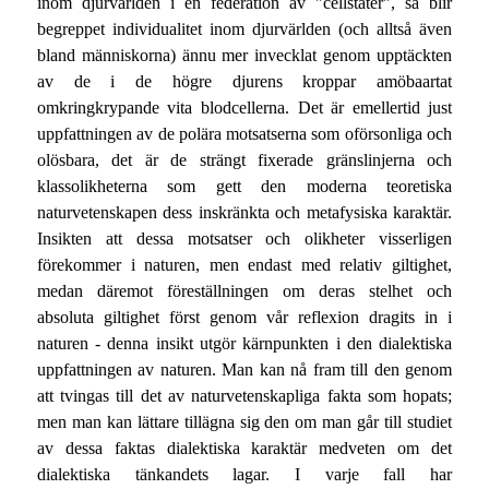
inom djurvärlden i en federation av "cellstater", så blir
begreppet individualitet inom djurvärlden (och alltså även
bland människorna) ännu mer invecklat genom upptäckten
av de i de högre djurens kroppar amöbaartat
omkringkrypande vita blodcellerna. Det är emellertid just
uppfattningen av de polära motsatserna som oförsonliga och
olösbara, det är de strängt fixerade gränslinjerna och
klassolikheterna som gett den moderna teoretiska
naturvetenskapen dess inskränkta och metafysiska karaktär.
Insikten att dessa motsatser och olikheter visserligen
förekommer i naturen, men endast med relativ giltighet,
medan däremot föreställningen om deras stelhet och
absoluta giltighet först genom vår reflexion dragits in i
naturen - denna insikt utgör kärnpunkten i den dialektiska
uppfattningen av naturen. Man kan nå fram till den genom
att tvingas till det av naturvetenskapliga fakta som hopats;
men man kan lättare tillägna sig den om man går till studiet
av dessa faktas dialektiska karaktär medveten om det
dialektiska tänkandets lagar. I varje fall har