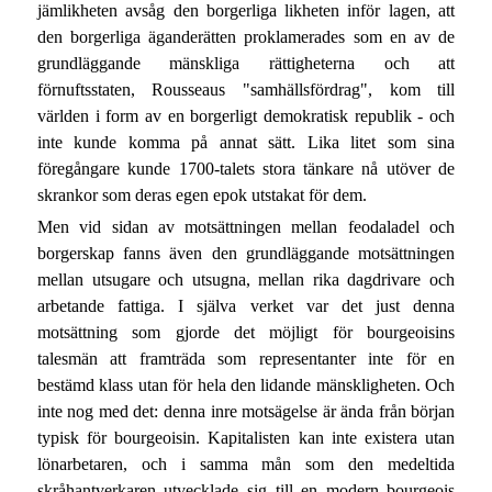
jämlikheten avsåg den borgerliga likheten inför lagen, att
den borgerliga äganderätten proklamerades som en av de
grundläggande mänskliga rättigheterna och att
förnuftsstaten, Rousseaus "samhällsfördrag", kom till
världen i form av en borgerligt demokratisk republik - och
inte kunde komma på annat sätt. Lika litet som sina
föregångare kunde 1700-talets stora tänkare nå utöver de
skrankor som deras egen epok utstakat för dem.
Men vid sidan av motsättningen mellan feodaladel och
borgerskap fanns även den grundläggande motsättningen
mellan utsugare och utsugna, mellan rika dagdrivare och
arbetande fattiga. I själva verket var det just denna
motsättning som gjorde det möjligt för bourgeoisins
talesmän att framträda som representanter inte för en
bestämd klass utan för hela den lidande mänskligheten. Och
inte nog med det: denna inre motsägelse är ända från början
typisk för bourgeoisin. Kapitalisten kan inte existera utan
lönarbetaren, och i samma mån som den medeltida
skråhantverkaren utvecklade sig till en modern bourgeois