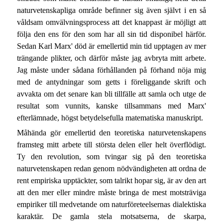
naturvetenskapliga område befinner sig även självt i en så
våldsam omvälvningsprocess att det knappast är möjligt att
följa den ens för den som har all sin tid disponibel härför.
Sedan Karl Marx' död är emellertid min tid upptagen av mer
trängande plikter, och därför måste jag avbryta mitt arbete.
Jag måste under sådana förhållanden på förhand nöja mig
med de antydningar som getts i föreliggande skrift och
avvakta om det senare kan bli tillfälle att samla och utge de
resultat som vunnits, kanske tillsammans med Marx'
efterlämnade, högst betydelsefulla matematiska manuskript.
Måhända gör emellertid den teoretiska naturvetenskapens
framsteg mitt arbete till största delen eller helt överflödigt.
Ty den revolution, som tvingar sig på den teoretiska
naturvetenskapen redan genom nödvändigheten att ordna de
rent empiriska upptäckter, som talrikt hopar sig, är av den art
att den mer eller mindre måste bringa de mest motsträviga
empiriker till medvetande om naturföreteelsernas dialektiska
karaktär. De gamla stela motsatserna, de skarpa,