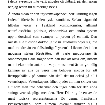
i detta avseende inte varit alldeles ofruktbart, på den saken
har jag redan nu tillräckliga bevis.
Å andra sidan är den "systemskapande" herr Dühring ingen
isolerad företeelse i den tyska samtiden. Sedan någon tid
tillbaka växer i Tyskland kosmogoniska, allmänt
naturfilosofiska, politiska, ekonomiska och andra system
upp i dussintal som svampar ur jorden på en natt. Den
minste lille filosofie doktor, ja t.o.m. studiosus nöjer sig inte
med mindre än ett fullständigt "system". Liksom det i den
moderna staten förutsättes, att varje medborgare är
omdömesgill i alla frågor som han har att rösta om, liksom
man i ekonomin antar, att varje konsument är en grundlig
kännare av alla de varor han behöver inköpa för sitt
livsuppehälle - på samma sätt skall det nu också gå till i
vetenskapen. Vetenskapens frihet bjuder att man skriver om
allt som man inte behärskar och utger detta för den enda
strängt vetenskapliga metoden. Herr Dühring är en av de
mest typiska representanterna för denna framfusiga
kvasivetenskap, som numera överallt tränger sig i