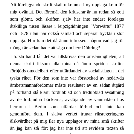
Att föreliggande skrift skall utkomma i ny upplaga kom för
mig oväntat. Det föremål den kritiserar är nu redan så gott
som glömt, och skriften själv har inte endast förelagts
åtskilliga tusen läsare i leipzigtidningen "Vorwärts" 1877
och 1878 utan har också samlad och separat tryckts i stor
upplaga. Hur kan det då ännu intressera någon vad jag för
många år sedan hade att säga om herr Dühring?
I första hand får det väl tillskrivas den omständigheten, att
denna skrift liksom alla mina då ännu spridda skrifter
förbjöds omedelbart efter utfärdandet av socialistlagen i det
tyska riket. För den som inte var förstockad av nedärvda
ämbetsmannafördomar måste resultatet av en sådan åtgärd
på förhand stå klart: fördubblad och tredubblad avsättning
av de förbjudna böckerna, avslöjande av vanmakten hos
herrarna i Berlin som utfärdar förbud och inte kan
genomföra dem. I själva verket trugar riksregeringens
älskvärdhet på mig fler nya upplagor av mina små skrifter
än jag kan stå för: jag har inte tid att revidera texten så