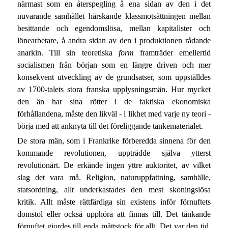
närmast som en återspegling å ena sidan av den i det
nuvarande samhället härskande klassmotsättningen mellan
besittande och egendomslösa, mellan kapitalister och
lönearbetare, å andra sidan av den i produktionen rådande
anarkin. Till sin teoretiska
form
framträder emellertid
socialismen från början som en längre driven och mer
konsekvent utveckling av de grundsatser, som uppställdes
av 1700-talets stora franska upplysningsmän. Hur mycket
den än har sina rötter i de faktiska ekonomiska
förhållandena, måste den likväl - i likhet med varje ny teori -
börja med att anknyta till det föreliggande tankematerialet.
De stora män, som i Frankrike förberedda sinnena för den
kommande revolutionen, uppträdde själva ytterst
revolutionärt. De erkände ingen yttre auktoritet, av vilket
slag det vara må. Religion, naturuppfattning, samhälle,
statsordning, allt underkastades den mest skoningslösa
kritik. Allt måste rättfärdiga sin existens inför förnuftets
domstol eller också upphöra att finnas till. Det tänkande
förnuftet gjordes till enda måttstock för allt. Det var den tid,