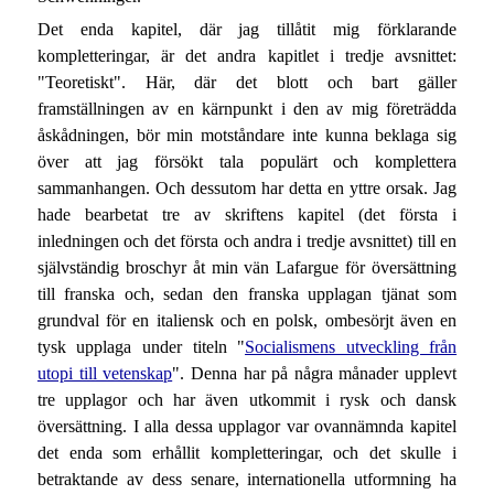
Det enda kapitel, där jag tillåtit mig förklarande
kompletteringar, är det andra kapitlet i tredje avsnittet:
"Teoretiskt". Här, där det blott och bart gäller
framställningen av en kärnpunkt i den av mig företrädda
åskådningen, bör min motståndare inte kunna beklaga sig
över att jag försökt tala populärt och komplettera
sammanhangen. Och dessutom har detta en yttre orsak. Jag
hade bearbetat tre av skriftens kapitel (det första i
inledningen och det första och andra i tredje avsnittet) till en
självständig broschyr åt min vän Lafargue för översättning
till franska och, sedan den franska upplagan tjänat som
grundval för en italiensk och en polsk, ombesörjt även en
tysk upplaga under titeln "
Socialismens utveckling från
utopi till vetenskap
". Denna har på några månader upplevt
tre upplagor och har även utkommit i rysk och dansk
översättning. I alla dessa upplagor var ovannämnda kapitel
det enda som erhållit kompletteringar, och det skulle i
betraktande av dess senare, internationella utformning ha