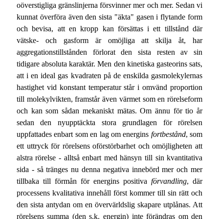
oöverstigliga gränslinjerna försvinner mer och mer. Sedan vi
kunnat överföra även den sista "äkta" gasen i flytande form
och bevisa, att en kropp kan försättas i ett tillstånd där
vätske- och gasform är omöjliga att skilja åt, har
aggregationstillstånden förlorat den sista resten av sin
tidigare absoluta karaktär. Men den kinetiska gasteorins sats,
att i en ideal gas kvadraten på de enskilda gasmolekylernas
hastighet vid konstant temperatur står i omvänd proportion
till molekylvikten, framstår även värmet som en rörelseform
och kan som sådan mekaniskt mätas. Om ännu för tio år
sedan den nyupptäckta stora grundlagen för rörelsen
uppfattades enbart som en lag om energins
fortbestånd
, som
ett uttryck för rörelsens oförstörbarhet och omöjligheten att
alstra rörelse - alltså enbart med hänsyn till sin kvantitativa
sida - så tränges nu denna negativa innebörd mer och mer
tillbaka till förmån för energins positiva
förvandling
, där
processens kvalitativa innehåll först kommer till sin rätt och
den sista antydan om en övervärldslig skapare utplånas. Att
rörelsens summa (den s.k. energin) inte förändras om den