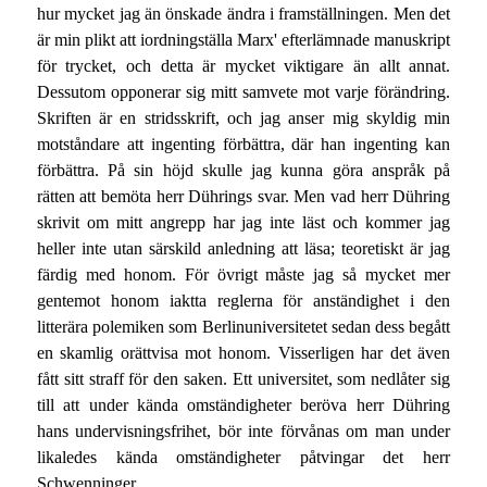
hur mycket jag än önskade ändra i framställningen. Men det
är min plikt att iordningställa Marx' efterlämnade manuskript
för trycket, och detta är mycket viktigare än allt annat.
Dessutom opponerar sig mitt samvete mot varje förändring.
Skriften är en stridsskrift, och jag anser mig skyldig min
motståndare att ingenting förbättra, där han ingenting kan
förbättra. På sin höjd skulle jag kunna göra anspråk på
rätten att bemöta herr Dührings svar. Men vad herr Dühring
skrivit om mitt angrepp har jag inte läst och kommer jag
heller inte utan särskild anledning att läsa; teoretiskt är jag
färdig med honom. För övrigt måste jag så mycket mer
gentemot honom iaktta reglerna för anständighet i den
litterära polemiken som Berlinuniversitetet sedan dess begått
en skamlig orättvisa mot honom. Visserligen har det även
fått sitt straff för den saken. Ett universitet, som nedlåter sig
till att under kända omständigheter beröva herr Dühring
hans undervisningsfrihet, bör inte förvånas om man under
likaledes kända omständigheter påtvingar det herr
Schwenninger.