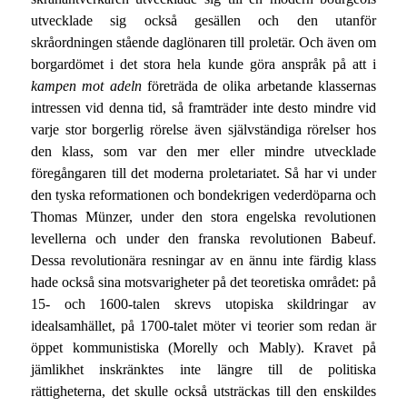
utvecklade sig också gesällen och den utanför
skråordningen stående daglönaren till proletär. Och även om
borgardömet i det stora hela kunde göra anspråk på att i
kampen mot adeln
företräda de olika arbetande klassernas
intressen vid denna tid, så framträder inte desto mindre vid
varje stor borgerlig rörelse även självständiga rörelser hos
den klass, som var den mer eller mindre utvecklade
föregångaren till det moderna proletariatet. Så har vi under
den tyska reformationen och bondekrigen vederdöparna och
Thomas Münzer, under den stora engelska revolutionen
levellerna och under den franska revolutionen Babeuf.
Dessa revolutionära resningar av en ännu inte färdig klass
hade också sina motsvarigheter på det teoretiska området: på
15- och 1600-talen skrevs utopiska skildringar av
idealsamhället, på 1700-talet möter vi teorier som redan är
öppet kommunistiska (Morelly och Mably). Kravet på
jämlikhet inskränktes inte längre till de politiska
rättigheterna, det skulle också utsträckas till den enskildes