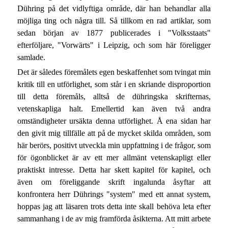
Dühring på det vidlyftiga område, där han behandlar alla
möjliga ting och några till. Så tillkom en rad artiklar, som
sedan början av 1877 publicerades i "Volksstaats"
efterföljare, "Vorwärts" i Leipzig, och som här föreligger
samlade.
Det är således föremålets egen beskaffenhet som tvingat min
kritik till en utförlighet, som står i en skriande disproportion
till detta föremåls, alltså de dühringska skrifternas,
vetenskapliga halt. Emellertid kan även två andra
omständigheter ursäkta denna utförlighet. Å ena sidan har
den givit mig tillfälle att på de mycket skilda områden, som
här berörs, positivt utveckla min uppfattning i de frågor, som
för ögonblicket är av ett mer allmänt vetenskapligt eller
praktiskt intresse. Detta har skett kapitel för kapitel, och
även om föreliggande skrift ingalunda åsyftar att
konfrontera herr Dührings "system" med ett annat system,
hoppas jag att läsaren trots detta inte skall behöva leta efter
sammanhang i de av mig framförda åsikterna. Att mitt arbete