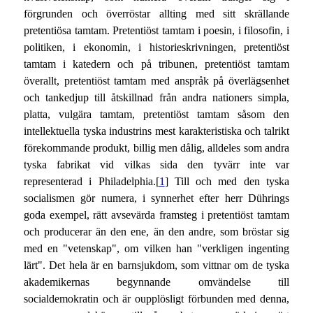
förgrunden och överröstar allting med sitt skrällande
pretentiösa tamtam. Pretentiöst tamtam i poesin, i filosofin, i
politiken, i ekonomin, i historieskrivningen, pretentiöst
tamtam i katedern och på tribunen, pretentiöst tamtam
överallt, pretentiöst tamtam med anspråk på överlägsenhet
och tankedjup till åtskillnad från andra nationers simpla,
platta, vulgära tamtam, pretentiöst tamtam såsom den
intellektuella tyska industrins mest karakteristiska och talrikt
förekommande produkt, billig men dålig, alldeles som andra
tyska fabrikat vid vilkas sida den tyvärr inte var
representerad i Philadelphia.[
1
] Till och med den tyska
socialismen gör numera, i synnerhet efter herr Dührings
goda exempel, rätt avsevärda framsteg i pretentiöst tamtam
och producerar än den ene, än den andre, som bröstar sig
med en "vetenskap", om vilken han "verkligen ingenting
lärt". Det hela är en barnsjukdom, som vittnar om de tyska
akademikernas begynnande omvändelse till
socialdemokratin och är oupplösligt förbunden med denna,