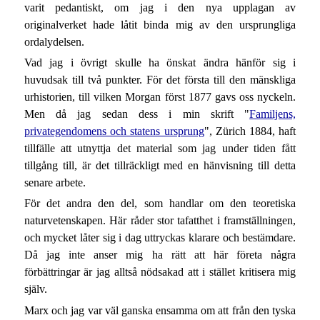
varit pedantiskt, om jag i den nya upplagan av
originalverket hade låtit binda mig av den ursprungliga
ordalydelsen.
Vad jag i övrigt skulle ha önskat ändra hänför sig i
huvudsak till två punkter. För det första till den mänskliga
urhistorien, till vilken Morgan först 1877 gavs oss nyckeln.
Men då jag sedan dess i min skrift "
Familjens,
privategendomens och statens ursprung
", Zürich 1884, haft
tillfälle att utnyttja det material som jag under tiden fått
tillgång till, är det tillräckligt med en hänvisning till detta
senare arbete.
För det andra den del, som handlar om den teoretiska
naturvetenskapen. Här råder stor tafatthet i framställningen,
och mycket låter sig i dag uttryckas klarare och bestämdare.
Då jag inte anser mig ha rätt att här företa några
förbättringar är jag alltså nödsakad att i stället kritisera mig
själv.
Marx och jag var väl ganska ensamma om att från den tyska