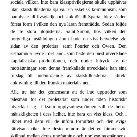
sociala villkor. Inte bara klassprivilegierna skulle upphävas
utan klasskillnaderna själva. En asketisk kommunism, som
bannlyste all livsglädje och anknöt till Sparta, blev så den
första form i vilken den nya läran framträdde. Sedan följde
de tre stora utopisterna: Saint-Simon, hos vilken den
borgerliga inställningen ännu hade en viss betydelse vid
sidan av den proletära, samt Fourier och Owen. Den
sistnämnda levde i det land, som hade den mest utvecklade
kapitalistiska produktionen, och under intryck av de
motsättningar som denna framkallade utvecklade han sina
förslag till undanröjande av klasskillnaderna i direkt
anknytning till den franska materialismen.
Alla tre har det gemensamt att de inte uppträder som
talesmän för det proletariat som under tiden historiskt
utvecklat sig. Liksom upplysningsmännen vill de befria
mänskligheten i dess helhet, inte bara en viss klass. Och i
likhet med dem vill de införa förnuftets och den eviga
rättvisans rike. Inte desto mindre är det en himmelsvid
skillnad mellan deras uppfattning och upplysningsmännens.