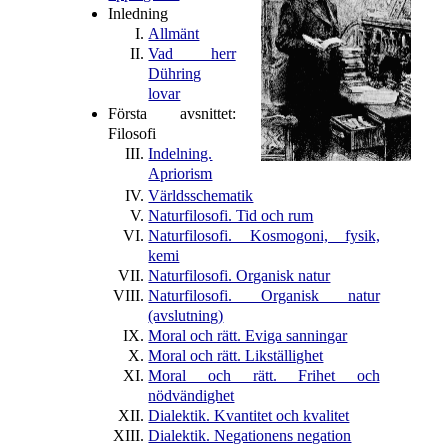
Inledning
Allmänt
Vad herr
Dühring
lovar
Första avsnittet:
Filosofi
Indelning.
Apriorism
Världsschematik
Naturfilosofi. Tid och rum
Naturfilosofi. Kosmogoni, fysik,
kemi
Naturfilosofi. Organisk natur
Naturfilosofi. Organisk natur
(avslutning)
Moral och rätt. Eviga sanningar
Moral och rätt. Likställighet
Moral och rätt. Frihet och
nödvändighet
Dialektik. Kvantitet och kvalitet
Dialektik. Negationens negation