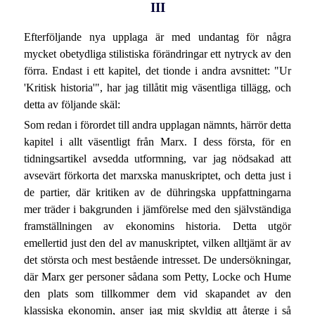
III
Efterföljande nya upplaga är med undantag för några
mycket obetydliga stilistiska förändringar ett nytryck av den
förra. Endast i ett kapitel, det tionde i andra avsnittet: "Ur
'Kritisk historia'", har jag tillåtit mig väsentliga tillägg, och
detta av följande skäl:
Som redan i förordet till andra upplagan nämnts, härrör detta
kapitel i allt väsentligt från Marx. I dess första, för en
tidningsartikel avsedda utformning, var jag nödsakad att
avsevärt förkorta det marxska manuskriptet, och detta just i
de partier, där kritiken av de dühringska uppfattningarna
mer träder i bakgrunden i jämförelse med den självständiga
framställningen av ekonomins historia. Detta utgör
emellertid just den del av manuskriptet, vilken alltjämt är av
det största och mest bestående intresset. De undersökningar,
där Marx ger personer sådana som Petty, Locke och Hume
den plats som tillkommer dem vid skapandet av den
klassiska ekonomin, anser jag mig skyldig att återge i så