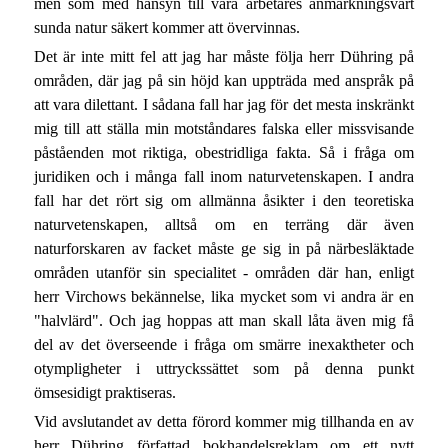
men som med hänsyn till våra arbetares anmärkningsvärt
sunda natur säkert kommer att övervinnas.
Det är inte mitt fel att jag har måste följa herr Dühring på
områden, där jag på sin höjd kan uppträda med anspråk på
att vara dilettant. I sådana fall har jag för det mesta inskränkt
mig till att ställa min motståndares falska eller missvisande
påståenden mot riktiga, obestridliga fakta. Så i fråga om
juridiken och i många fall inom naturvetenskapen. I andra
fall har det rört sig om allmänna åsikter i den teoretiska
naturvetenskapen, alltså om en terräng där även
naturforskaren av facket måste ge sig in på närbesläktade
områden utanför sin specialitet - områden där han, enligt
herr Virchows bekännelse, lika mycket som vi andra är en
"halvlärd". Och jag hoppas att man skall låta även mig få
del av det överseende i fråga om smärre inexaktheter och
otympligheter i uttryckssättet som på denna punkt
ömsesidigt praktiseras.
Vid avslutandet av detta förord kommer mig tillhanda en av
herr Dühring författad bokhandelsreklam om ett nytt