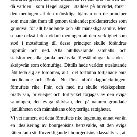
då världen - som Hegel säger - ställdes på huvudet, först i
den meningen att den mänskliga hjärnan och de principer
som man nått fram till genom tänkandet proklamerades som
grundval för allt handlande och allt mänskligt samliv. Men
senare också i den vidare meningen att den verklighet som
stod i motsättning till dessa principer skulle förändras
uppifrån och ned. Alla hittillsvarande samhälls- och
statsformer, alla gamla nedärvda föreställningar kastades i
skräpvrån som oförnuftiga. Dittills hade världen uteslutande
låtit leda sig av fördomar, allt i det förflutna förtjänade bara
medlidande och förakt. Nu först inbröt dagbräckningen,
förnuftets rike. Från och med nu skulle vidskepelsen,
orättvisan, privilegiet och förtrycket förjagas av den eviga
sanningen, den eviga rättvisan, den på naturen grundade
jämlikheten och människans oförytterliga rättigheter.
Vi vet numera att detta förnuftets rike ingenting annat var än
en idealisering av bourgeoisins herravälde, att den eviga
rätten fann sitt förverkligande i bourgeoisins klassrättvisa, att