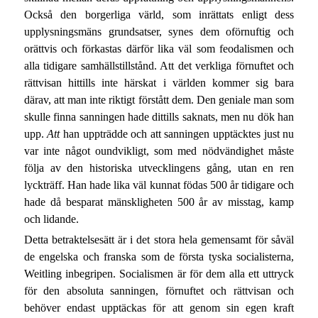
Också den borgerliga värld, som inrättats enligt dess
upplysningsmäns grundsatser, synes dem oförnuftig och
orättvis och förkastas därför lika väl som feodalismen och
alla tidigare samhällstillstånd. Att det verkliga förnuftet och
rättvisan hittills inte härskat i världen kommer sig bara
därav, att man inte riktigt förstått dem. Den geniale man som
skulle finna sanningen hade dittills saknats, men nu dök han
upp.
Att
han uppträdde och att sanningen upptäcktes just nu
var inte något oundvikligt, som med nödvändighet måste
följa av den historiska utvecklingens gång, utan en ren
lyckträff. Han hade lika väl kunnat födas 500 år tidigare och
hade då besparat mänskligheten 500 år av misstag, kamp
och lidande.
Detta betraktelsesätt är i det stora hela gemensamt för såväl
de engelska och franska som de första tyska socialisterna,
Weitling inbegripen. Socialismen är för dem alla ett uttryck
för den absoluta sanningen, förnuftet och rättvisan och
behöver endast upptäckas för att genom sin egen kraft