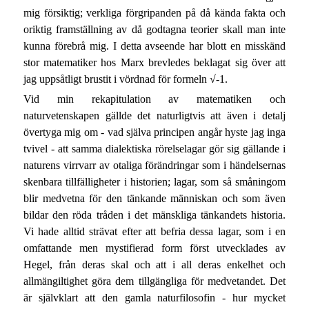
mig försiktig; verkliga förgripanden på då kända fakta och
oriktig framställning av då godtagna teorier skall man inte
kunna förebrå mig. I detta avseende har blott en misskänd
stor matematiker hos Marx brevledes beklagat sig över att
jag uppsåtligt brustit i vördnad för formeln √-1.
Vid min rekapitulation av matematiken och
naturvetenskapen gällde det naturligtvis att även i detalj
övertyga mig om - vad själva principen angår hyste jag inga
tvivel - att samma dialektiska rörelselagar gör sig gällande i
naturens virrvarr av otaliga förändringar som i händelsernas
skenbara tillfälligheter i historien; lagar, som så småningom
blir medvetna för den tänkande människan och som även
bildar den röda tråden i det mänskliga tänkandets historia.
Vi hade alltid strävat efter att befria dessa lagar, som i en
omfattande men mystifierad form först utvecklades av
Hegel, från deras skal och att i all deras enkelhet och
allmängiltighet göra dem tillgängliga för medvetandet. Det
är självklart att den gamla naturfilosofin - hur mycket