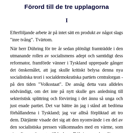
Förord till de tre upplagorna
I
Efterföljande arbete är på intet sätt en produkt av något slags
"inre tvång". Tvärtom.
När herr Dühring för tre år sedan plötsligt framträdde i den
utmanande rollen av socialismens adept och samtidigt dess
reformator, framförde vänner i Tyskland upprepade gånger
det önskemålet, att jag skulle kritiskt belysa denna nya
socialistiska teori i socialdemokratiska partiets centralorgan -
på den tiden "Volksstaat". De ansåg detta vara alldeles
nödvändigt, om det inte på nytt skulle ges anledning till
sekteristisk splittring och förvirring i det ännu så unga och
just enade partiet. Det var bättre än jag i stånd att bedöma
förhållandena i Tyskland; jag var alltså förpliktad att tro
dem. Därjämte visade det sig att den nyomvände i en del av
den socialistiska pressen välkomnades med en värme, som