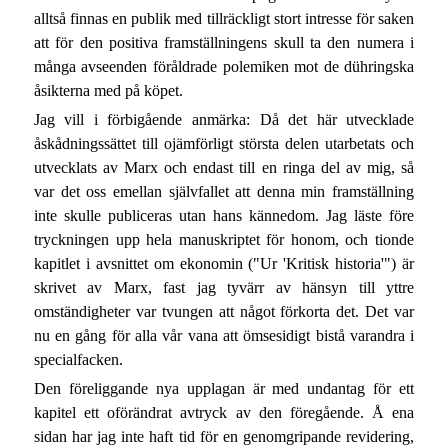
alltså finnas en publik med tillräckligt stort intresse för saken
att för den positiva framställningens skull ta den numera i
många avseenden föråldrade polemiken mot de dühringska
åsikterna med på köpet.
Jag vill i förbigående anmärka: Då det här utvecklade
åskådningssättet till ojämförligt största delen utarbetats och
utvecklats av Marx och endast till en ringa del av mig, så
var det oss emellan självfallet att denna min framställning
inte skulle publiceras utan hans kännedom. Jag läste före
tryckningen upp hela manuskriptet för honom, och tionde
kapitlet i avsnittet om ekonomin ("Ur 'Kritisk historia'") är
skrivet av Marx, fast jag tyvärr av hänsyn till yttre
omständigheter var tvungen att något förkorta det. Det var
nu en gång för alla vår vana att ömsesidigt bistå varandra i
specialfacken.
Den föreliggande nya upplagan är med undantag för ett
kapitel ett oförändrat avtryck av den föregående. Å ena
sidan har jag inte haft tid för en genomgripande revidering,