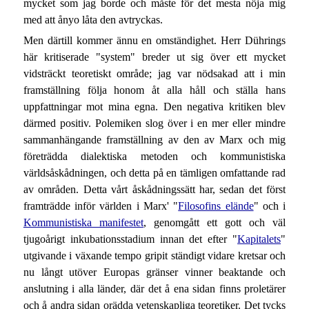
mycket som jag borde och måste för det mesta nöja mig
med att ånyo låta den avtryckas.
Men därtill kommer ännu en omständighet. Herr Dührings
här kritiserade "system" breder ut sig över ett mycket
vidsträckt teoretiskt område; jag var nödsakad att i min
framställning följa honom åt alla håll och ställa hans
uppfattningar mot mina egna. Den negativa kritiken blev
därmed positiv. Polemiken slog över i en mer eller mindre
sammanhängande framställning av den av Marx och mig
företrädda dialektiska metoden och kommunistiska
världsåskådningen, och detta på en tämligen omfattande rad
av områden. Detta vårt åskådningssätt har, sedan det först
framträdde inför världen i Marx' "
Filosofins elände
" och i
Kommunistiska manifestet
, genomgått ett gott och väl
tjugoårigt inkubationsstadium innan det efter "
Kapitalets
"
utgivande i växande tempo gripit ständigt vidare kretsar och
nu långt utöver Europas gränser vinner beaktande och
anslutning i alla länder, där det å ena sidan finns proletärer
och å andra sidan orädda vetenskapliga teoretiker. Det tycks