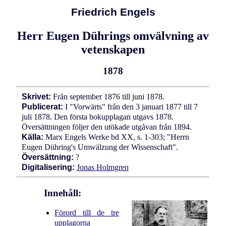
Friedrich Engels
Herr Eugen Dührings omvälvning av
vetenskapen
1878
Skrivet:
Från september 1876 till juni 1878.
Publicerat:
I "Vorwärts" från den 3 januari 1877 till 7
juli 1878. Den första bokupplagan utgavs 1878.
Översättningen följer den utökade utgåvan från 1894.
Källa:
Marx Engels Werke bd XX, s. 1-303; "Herrn
Eugen Dühring's Umwälzung der Wissenschaft".
Översättning:
?
Digitalisering:
Jonas Holmgren
Innehåll:
Förord till de tre
upplagorna