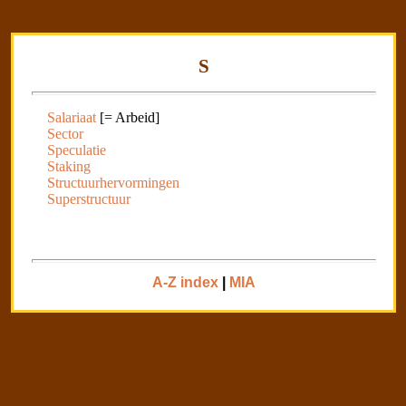
S
Salariaat
[= Arbeid]
Sector
Speculatie
Staking
Structuurhervormingen
Superstructuur
A-Z index
|
MIA