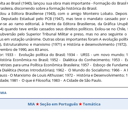
olta ao Brasil (1940), lançou sua obra mais importante - Formação do Bras
rasileira, discorrendo sobre a formação histórica do Brasil.
u a Editora Brasiliense (1943), com o amigo Monteiro Lobato. Depoi
ito Deputado Estadual pelo PCB (1947), mas teve o mandato cassado po
r-se ao ramo editorial, à frente da Editora Brasiliense, da Gráfica Urupês
4) quando teve então cassados seus direitos políticos. Exilou-se no Chile, f
ubversão pelo Superior Tribunal Militar e preso, mas no ano seguinte o
s em votação unânime. Outras obras importantes foram A evolução política 
), Estruturalismo e marxismo (1971) e História e desenvolvimento (1972
embro de 1990, aos 83 anos.
or: 1933 - Evolução política do Brasil; 1934 - URSS - um novo mundo; 
tória Econômica no Brasil; 1952 - Dialética do Conhecimento; 1953 - Evo
retrizes para uma Política Econômica Brasileira; 1957 - Esboço de Fundam
 Dialética (Notas Introdutórias); 1962 - O Mundo do Socialismo; 1966 - A R
auss - O Marxismo de Louis Althusser; 1972 - História e Desenvolvimento; 
rdade; 1981 - O que é Filosofia; 1983 - A Cidade de São Paulo.
o MIA
MIA
Seção em Português
Temática