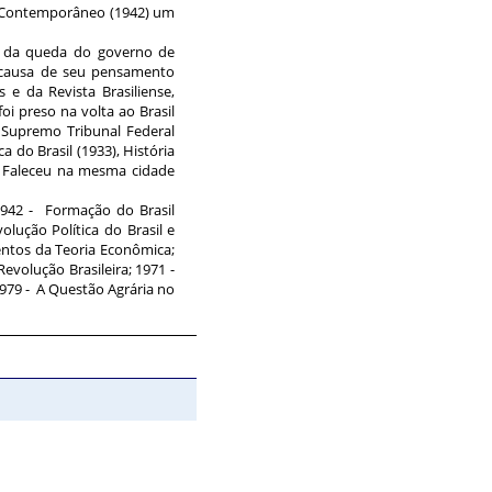
il Contemporâneo (1942) um
s da queda do governo de
r causa de seu pensamento
 e da Revista Brasiliense,
oi preso na volta ao Brasil
 Supremo Tribunal Federal
do Brasil (1933), História
). Faleceu na mesma cidade
1942 - Formação do Brasil
lução Política do Brasil e
entos da Teoria Econômica;
evolução Brasileira; 1971 -
1979 - A Questão Agrária no