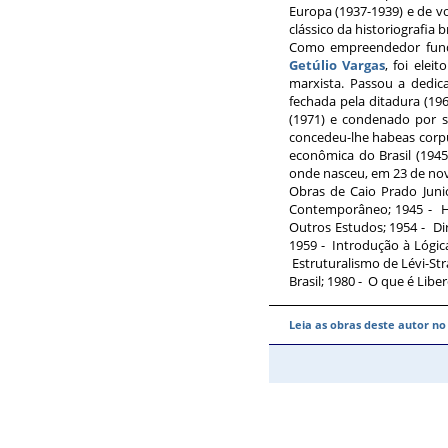
Europa (1937-1939) e de v
clássico da historiografia b
Como empreendedor fundo
Getúlio Vargas
, foi ele
marxista. Passou a dedica
fechada pela ditadura (196
(1971) e condenado por s
concedeu-lhe habeas corpu
econômica do Brasil (1945
onde nasceu, em 23 de nov
Obras de Caio Prado Juni
Contemporâneo; 1945 - His
Outros Estudos; 1954 - Di
1959 - Introdução à Lógica
Estruturalismo de Lévi-Str
Brasil; 1980 - O que é Libe
Leia as obras deste autor n