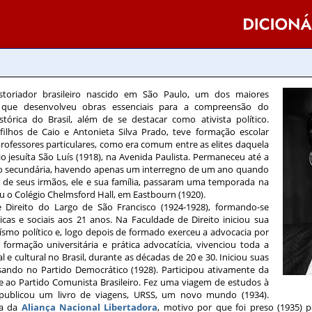
istoriador brasileiro nascido em São Paulo, um dos maiores
s e que desenvolveu obras essenciais para a compreensão do
tórica do Brasil, além de se destacar como ativista político.
filhos de Caio e Antonieta Silva Prado, teve formação escolar
rofessores particulares, como era comum entre as elites daquela
o jesuíta São Luís (1918), na Avenida Paulista. Permaneceu até a
o secundária, havendo apenas um interregno de um ano quando
de seus irmãos, ele e sua família, passaram uma temporada na
u o Colégio Chelmsford Hall, em Eastbourn (1920).
 Direito do Largo de São Francisco (1924-1928), formando-se
icas e sociais aos 21 anos. Na Faculdade de Direito iniciou sua
ísmo político e, logo depois de formado exerceu a advocacia por
formação universitária e prática advocatícia, vivenciou toda a
al e cultural no Brasil, durante as décadas de 20 e 30. Iniciou suas
essando no Partido Democrático (1928). Participou ativamente da
se ao Partido Comunista Brasileiro. Fez uma viagem de estudos à
e publicou um livro de viagens, URSS, um novo mundo (1934).
ia da
Aliança Nacional Libertadora
, motivo por que foi preso (1935) p