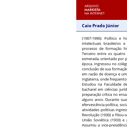
Caio Prado Júnior
(1907-1990)
:
Político e h
intelectuais brasileiro
processo de formação his
Terceiro entre os quatro 
esmerada, orientado por p
época. Ingressou no colégi
conclusão de sua formaçã
em razão de doença e um 
Inglaterra, onde freqüento
Estudou na Faculdade de
bacharel em ciências juríd
preparação crítica no ensa
alguns anos. Durante sua 
efervescência política, soci
atividades políticas ingr
Revolução (1930) e filiou-
União Soviética (1933) 
Assumiu a vice-presidênc