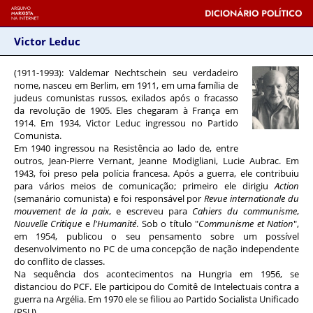
Victor Leduc
(1911-1993)
: Valdemar Nechtschein seu verdadeiro
nome, nasceu em Berlim, em 1911, em uma família de
judeus comunistas russos, exilados após o fracasso
da revolução de 1905. Eles chegaram à França em
1914. Em 1934, Victor Leduc ingressou no Partido
Comunista.
Em 1940 ingressou na Resistência ao lado de, entre
outros, Jean-Pierre Vernant, Jeanne Modigliani, Lucie Aubrac. Em
1943, foi preso pela polícia francesa. Após a guerra, ele contribuiu
para vários meios de comunicação; primeiro ele dirigiu
Action
(semanário comunista) e foi responsável por
Revue internationale du
mouvement de la paix
, e escreveu para
Cahiers du communisme
,
Nouvelle Critique
e
l'Humanité
. Sob o título "
Communisme et Nation
",
em 1954, publicou o seu pensamento sobre um possível
desenvolvimento no PC de uma concepção de nação independente
do conflito de classes.
Na sequência dos acontecimentos na Hungria em 1956, se
distanciou do PCF. Ele participou do Comitê de Intelectuais contra a
guerra na Argélia. Em 1970 ele se filiou ao Partido Socialista Unificado
(PSU).