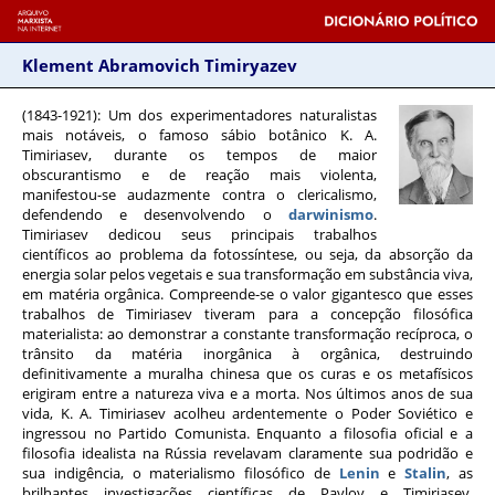
Klement Abramovich Timiryazev
(1843-1921)
: Um dos experimentadores naturalistas
mais notáveis, o famoso sábio botânico K. A.
Timiriasev, durante os tempos de maior
obscurantismo e de reação mais violenta,
manifestou-se audazmente contra o clericalismo,
defendendo e desenvolvendo o
darwinismo
.
Timiriasev dedicou seus principais trabalhos
científicos ao problema da fotossíntese, ou seja, da absorção da
energia solar pelos vegetais e sua transformação em substância viva,
em matéria orgânica. Compreende-se o valor gigantesco que esses
trabalhos de Timiriasev tiveram para a concepção filosófica
materialista: ao demonstrar a constante transformação recíproca, o
trânsito da matéria inorgânica à orgânica, destruindo
definitivamente a muralha chinesa que os curas e os metafísicos
erigiram entre a natureza viva e a morta. Nos últimos anos de sua
vida, K. A. Timiriasev acolheu ardentemente o Poder Soviético e
ingressou no Partido Comunista. Enquanto a filosofia oficial e a
filosofia idealista na Rússia revelavam claramente sua podridão e
sua indigência, o materialismo filosófico de
Lenin
e
Stalin
, as
brilhantes investigações científicas de Pavlov e Timiriasev,