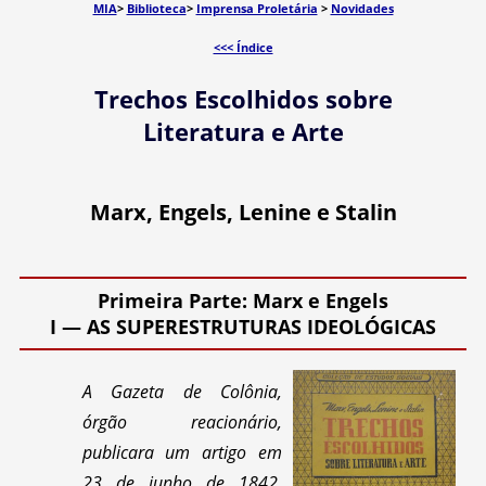
MIA
>
Biblioteca
>
Imprensa Proletária
>
Novidades
<<< Índice
Trechos Escolhidos sobre
Literatura e Arte
Marx, Engels, Lenine e Stalin
Primeira Parte: Marx e Engels
I — AS SUPERESTRUTURAS IDEOLÓGICAS
A Gazeta de Colônia,
órgão reacionário,
publicara um artigo em
23 de junho de 1842,