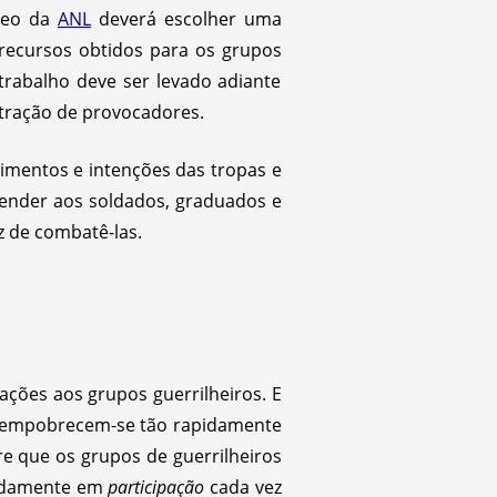
cleo da
ANL
deverá escolher uma
recursos obtidos para os grupos
trabalho deve ser levado adiante
etração de provocadores.
imentos e intenções das tropas e
ntender aos soldados, graduados e
z de combatê-las.
ções aos grupos guerrilheiros. E
s, empobrecem-se tão rapidamente
 que os grupos de guerrilheiros
apidamente em
participação
cada vez