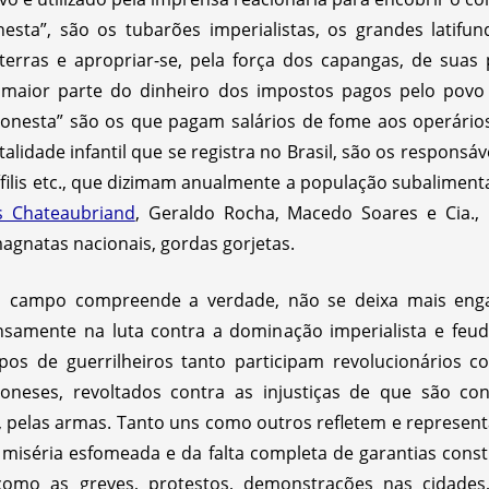
sta”, são os tubarões imperialistas, os grandes latifu
erras e apropriar-se, pela força dos capangas, de suas p
maior parte do dinheiro dos impostos pagos pelo pov
honesta” são os que pagam salários de fome aos operários
lidade infantil que se registra no Brasil, são os responsáv
sífilis etc., que dizimam anualmente a população subalimen
s Chateaubriand
, Geraldo Rocha, Macedo Soares e Cia.
magnatas nacionais, gordas gorjetas.
o campo compreende a verdade, não se deixa mais eng
nsamente na luta contra a dominação imperialista e feu
pos de guerrilheiros tanto participam revolucionários
oneses, revoltados contra as injustiças de que são con
 já, pelas armas. Tanto uns como outros refletem e repre
miséria esfomeada e da falta completa de garantias const
 como as greves, protestos, demonstrações nas cidade