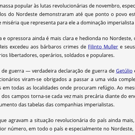
massa popular às lutas revolucionárias de novembro, esp
os do Nordeste demonstraram até que ponto o povo está
 miséria que representa para ele a dominação imperialista 
e opressora ainda é mais clara e hedionda no Nordeste, 
 Reis excedeu aos bárbaros crimes de
Filinto Muller
e seus
ios libertadores, operários, soldados e populares.
 de guerra — verdadeira declaração de guerra de
Getúlio
e
ucionários viram-se obrigados a passar a uma vida comp
os em todas as localidades onde procuram refúgio. Ao me
 dos campos torna-se cada vez mais precária diante do e
umento das tabelas das companhias imperialistas.
que agravam a situação revolucionária do país ainda mai
ior número, em todo o país e especialmente no Nordeste, 