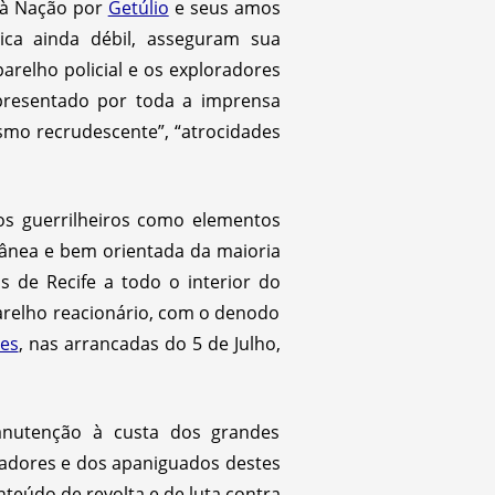
 à Nação por
Getúlio
e seus amos
tica ainda débil, asseguram sua
arelho policial e os exploradores
apresentado por toda a imprensa
ismo recrudescente”, “atrocidades
os guerrilheiros como elementos
tânea e bem orientada da maioria
s de Recife a todo o interior do
arelho reacionário, com o denodo
tes
, nas arrancadas do 5 de Julho,
anutenção à custa dos grandes
rcadores e dos apaniguados destes
teúdo de revolta e de luta contra