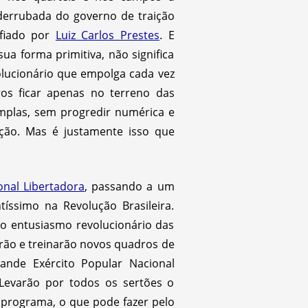
 derrubada do governo de traição
efiado por
Luiz Carlos Prestes
. E
 forma primitiva, não significa
lucionário que empolga cada vez
ros ficar apenas no terreno das
amplas, sem progredir numérica e
ção. Mas é justamente isso que
onal Libertadora
, passando a um
tíssimo na Revolução Brasileira.
 o entusiasmo revolucionário das
rão e treinarão novos quadros de
ande Exército Popular Nacional
Levarão por todos os sertões o
e programa, o que pode fazer pelo