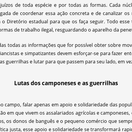
juízos de toda espécie e por todas as formas. Cada nú
gada de coordenar essa ação concreta e de canalizar os 
o Diretório estadual para que os faça seguir. Todo esse 
ormas de trabalho ilegal, resguardando o aparelho da pen
s todas as informações que for possível obter sobre mov
liancistas e simpatizantes devem esforçar-se para fazer e
 das guerrilhas e lutar para que passem para seu lado, em ve
Lutas dos camponeses e as guerrilhas
 campo, falar apenas em apoio e solidariedade das popula
essão em que vivem os assalariados agrícolas e camponese
os, os donos de banguês e o pequeno comércio que sempre
tica justa, esse apoio e solidariedade se transformará r