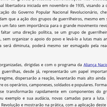
al libertadora iniciada em novembro de 1935, visando a
ação do Governo Popular Nacional Revolucionário, ch
am que a ação dos grupos de guerrilheiros, mesmo em sua
o um fato sem importância para o grande movimento revo
 faltar uma direção política, se um grupo de guerrilhei
 sem organizar o apoio do povo e levá-lo a lutas mais 
cia será diminuta, poderá mesmo ser esmagado pela rea
organizadas, dirigidas e com o programa da
Aliança Naci
s guerrilhas, desde já, representarão um papel importan
gime, dispersarão a reação, levantarão mais alto ainda
tre os operários, camponeses, soldados e populares. Forma
s, se transformarão rapidamente em componentes do gr
seu exemplo e sua audácia, novas camadas para a luta. 
a Revolução e mostrarão na prática, com a aplicação dest