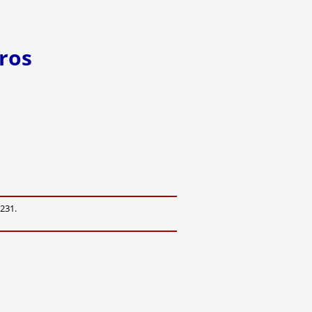
ros
-231.