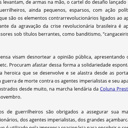
 levantam, de armas na mão, o cartel do desafio lançado
guerrilheiros, ainda pequenos, esparsos, com ação polí
 que são os elementos contrarrevolucionários ligados ao ap
ante da agravação da crise revolucionária brasileira é 
sores sob títulos berrantes, como banditismo, “cangaceir
rensa visam desnortear a opinião pública, apresentando 
s etc. Procuram afastar dessa forma a solidariedade espon
a heroica que se desenvolve e se alastra desde as porta
 guerra de morte contra os agentes imperialistas e seu ap
strados desde muito, na marcha lendária da
Coluna Pres
 novembro.
os de guerrilheiros são obrigados a assegurar sua m
cionários, dos agentes imperialistas, dos grandes açamba
o é utilizado pela imprensa reacionária para encobrir o con