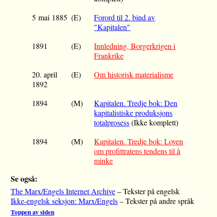
5 mai 1885
(E)
Forord til 2. bind av
"Kapitalen"
1891
(E)
Innledning, Borgerkrigen i
Frankrike
20. april
(E)
Om historisk materialisme
1892
1894
(M)
Kapitalen. Tredje bok: Den
kapitalistiske produksjons
totalprosess
(Ikke komplett)
1894
(M)
Kapitalen. Tredje bok: Loven
om profittratens tendens til å
minke
Se også:
The Marx/Engels Internet Archive
– Tekster på engelsk
Ikke-engelsk seksjon: Marx/Engels
– Tekster på andre språk
Toppen av siden