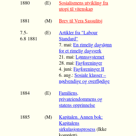
1880
(E)
Sosialismens utvikling fra
utopi til vitenskap
1881
(M)
Brev til Vera Sassulitsj
7.5-
(E)
Artikler fra "Labour
6.8 1881
Standard"
7. mai:
En rimelig dagslønn
for et rimelig dagsverk
21. mai:
Lønnssystemet
28. mai:
Fagforeninger
4. juni:
Fagforeninger II
6. aug.:
Sosiale klasser –
nødvendige og overflødige
1884
(E)
Familiens,
privateiendommens og
statens opprinnelse
1885
(M)
Kapitalen. Annen bok:
Kapitalens
sirkulasjonsprosess
(Ikke
komplett)