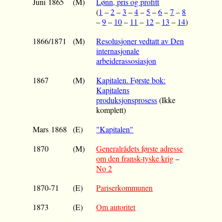
Juni 1865
(M)
Lønn, pris og profitt
(
1
–
2
–
3
–
4
–
5
–
6
–
7
–
8
–
9
–
10
–
11
–
12
–
13
–
14
)
1866/1871
(M)
Resolusjoner vedtatt av Den
internasjonale
arbeiderassosiasjon
1867
(M)
Kapitalen. Første bok:
Kapitalens
produksjonsprosess
(Ikke
komplett)
Mars 1868
(E)
"Kapitalen"
1870
(M)
Generalrådets første adresse
om den fransk-tyske krig
–
No 2
1870-71
(E)
Pariserkommunen
1873
(E)
Om autoritet