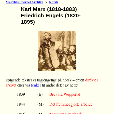
Marxists Internet Archive
>
Norsk
Karl Marx (1818-1883)
Friedrich Engels (1820-
1895)
Følgende tekster er tilgjengelige på norsk – enten
direkte i
arkivet
eller via
lenker
til andre deler av nettet:
1839
(E)
Brev fra Wuppertal
1844
(M)
Det fremmedgjorte arbeide
1845
(M)
Teser om Feuerbach