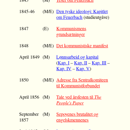
1845-46
(M/E)
Den tyske ideologi: Kapitlet
om Feuerbach
(studieutgåve)
1847
(E)
Kommunismens
grundsætninger
1848
(M/E)
Det kommunistiske manifest
April 1849
(M)
Lønnsarbeid og kapital
(
Kap. I
–
Kap. II
–
Kap. III
–
Kap. IV
–
Kap. V
)
1850
(M/E)
Adresse fra Sentralkomiteen
til Kommunistforbundet
April 1856
(M)
Tale ved årsfesten til
The
People's Paper
September
(M)
Sepoyenes brutalitet og
1857
engelskmennenes