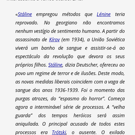
«
Stáline
empregou métodos que
Lénine
teria
reprovado. No georgiano não encontramos
nenhum vestígio de sentimento humano. A partir do
assassinato de
Kírov
(em 1934), a União Soviética
viverá um banho de sangue e assistir-se-á ao
espectáculo da revolução que devora os seus
próprios filhos.
Stáline
, dizia Deutscher, ofereceu ao
povo um regime de terror e de ilusões. Deste modo,
as novas medidas liberais coincidem com a vaga de
sangue dos anos 1936-1939. Foi o momento das
purgas atrozes, do “espasmo do horror”. Começa
agora a interminável série de processos. A “velha
guarda” dos tempos heróicos será assim
aniquilada. O principal acusado de todos estes
processos era
Trótski
, o ausente. O exilado