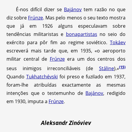
É-nos difícil dizer se
Bajánov
tem razão no que
diz sobre
Frúnze
. Mas pelo menos o seu texto mostra
que já em 1926 alguns especulavam sobre
tendências militaristas e
bonapartistas
no seio do
exército para pôr fim ao regime soviético.
Tokáev
escreverá mais tarde que, em 1935, «o aeroporto
militar central de
Frúnze
era um dos centros dos
(15)
seus inimigos irreconciliáveis (de
Stáline
).»
Quando
Tukhatchévski
foi preso e fuzilado em 1937,
foram-lhe atribuídas exactamente as mesmas
intenções que o testemunho de
Bajánov
, redigido
em 1930, imputa a
Frúnze
.
Aleksandr Zinóviev