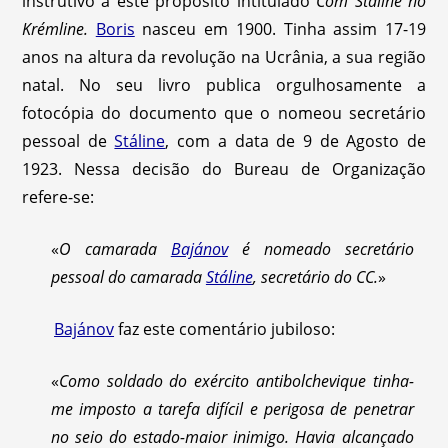
instrutivo a este propósito intitulado
Com Stáline no
Krémline.
Boris
nasceu em 1900. Tinha assim 17-19
anos na altura da revolução na Ucrânia, a sua região
natal. No seu livro publica orgulhosamente a
fotocópia do documento que o nomeou secretário
pessoal de
Stáline
, com a data de 9 de Agosto de
1923. Nessa decisão do Bureau de Organização
refere-se:
«
O camarada
Bajánov
é nomeado secretário
pessoal do camarada
Stáline
, secretário do CC.
»
Bajánov
faz este comentário jubiloso:
«
Como soldado do exército antibolchevique tinha-
me imposto a tarefa difícil e perigosa de penetrar
no seio do estado-maior inimigo. Havia alcançado