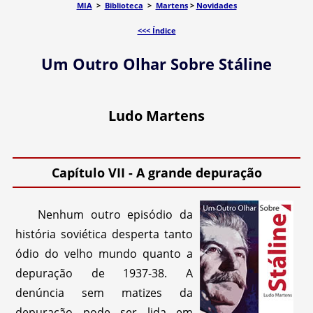
MIA
>
Biblioteca
>
Martens
>
Novidades
<<< Índice
Um Outro Olhar Sobre Stáline
Ludo Martens
Capítulo VII - A grande depuração
Nenhum outro episódio da
história soviética desperta tanto
ódio do velho mundo quanto a
depuração de 1937-38. A
denúncia sem matizes da
depuração pode ser lida em