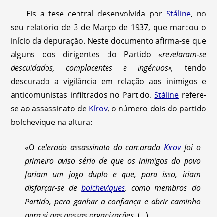
Eis a tese central desenvolvida por
Stáline
, no
seu relatório de 3 de Março de 1937, que marcou o
início da depuração. Neste documento afirma-se que
alguns dos dirigentes do Partido «
revelaram-se
descuidados, complacentes e ingénuos»,
tendo
descurado a vigilância em relação aos inimigos e
anticomunistas infiltrados no Partido.
Stáline
refere-
se ao assassinato de
Kírov
, o número dois do partido
bolchevique na altura:
«O
celerado assassinato do camarada
Kírov
foi o
primeiro aviso sério de que os inimigos do povo
fariam um jogo duplo e que, para isso, iriam
disfarçar-se de
bolcheviques
, como membros do
Partido, para ganhar a confiança e abrir caminho
para si nas nossas organizações.
(...)