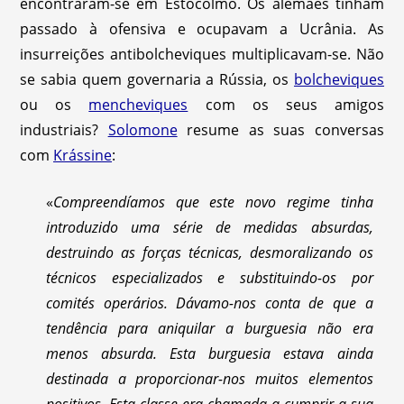
encontraram-se em Estocolmo. Os alemães tinham
passado à ofensiva e ocupavam a Ucrânia. As
insurreições antibolcheviques multiplicavam-se. Não
se sabia quem governaria a Rússia, os
bolcheviques
ou os
mencheviques
com os seus amigos
industriais?
Solomone
resume as suas conversas
com
Krássine
:
«
Compreendíamos que este novo regime tinha
introduzido uma série de medidas absurdas,
destruindo as forças técnicas, desmoralizando os
técnicos especializados e substituindo-os por
comités operários. Dávamo-nos conta de que a
tendência para aniquilar a burguesia não era
menos absurda. Esta burguesia estava ainda
destinada a proporcionar-nos muitos elementos
positivos. Esta classe era chamada a cumprir a sua