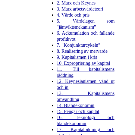
2. Marx och Keynes
3. Marx arbetsvärdeteori
4. Värde och pris
5. Värdelagen som
"jämviktsmekanism"
6. Ackumulation och fallande
profitkvot
7. "Konjunkturcykeln"
8. Realisering av mervärde
9. Kapitalismen i kris
10. Expropriering av kapital
11. Till kapitalismens
räddning
12. Keynesianismen vänd ut
och in
13. Kapitalismens
omvandling
14. Blandekonomin
15. Pengar och kapital
16. Teknologi och
blandekonomin
17. Kapitalbildning och