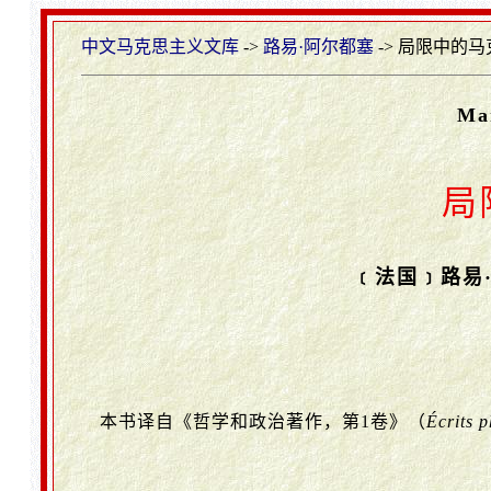
中文马克思主义文库
->
路易·阿尔都塞
-> 局限中的马
Mar
局
﹝法国﹞路易·阿
本书译自《哲学和政治著作，第1卷》（
Écrits 