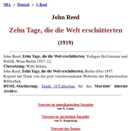
MIA
>
Deutsch
>
J. Reed
John Reed
Zehn Tage, die die Welt erschütterten
(1919)
Zehn Tage, die die Welt erschütterten
John Reed,
, Verlages für Literatur und
Politik, Wien-Berlin 1927.
[1]
Übersetzung:
Willi Schulz.
Zehn Tage, die die Welt erschütterten
John Reed,
, Berlin (Ost) 1957.
Kopiert mit Dank von der jetzt verschwundenen Webseite der Marxistischen
Bibliothek.
HTML-Markierung:
Marxists’ Internet
Einde O’Callaghan
für das
Archive
.
Vorwort zu amerikanischen Ausgabe
von N. Lenin
Vorwort zu russischen Ausgabe
von N. Krupskaja
Vorwort des Autors