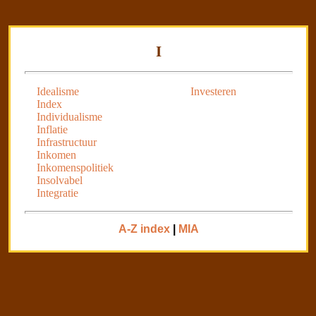
I
Idealisme
Investeren
Index
Individualisme
Inflatie
Infrastructuur
Inkomen
Inkomenspolitiek
Insolvabel
Integratie
A-Z index
|
MIA