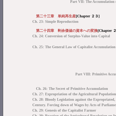
Part VII: The Accumulation 
第二十三章 単純再生産
[Chapter ２３]
Ch. 23: Simple Reproduction
第二十四章 剰余価値の資本への変換
[Chapter 
Ch. 24: Conversion of Surplus-Value into Capital
Ch. 25: The General Law of Capitalist Accumulation
Part VIII: Primitive Acc
Ch. 26: The Secret of Primitive Accumulation
Ch. 27: Expropriation of the Agricultural Populatio
Ch. 28: Bloody Legislation against the Expropriated,
Century. Forcing down of Wages by Acts of Parliame
Ch. 29: Genesis of the Capitalist Farmer
Ch. 30: Reaction of the Agricultural Revolution on I