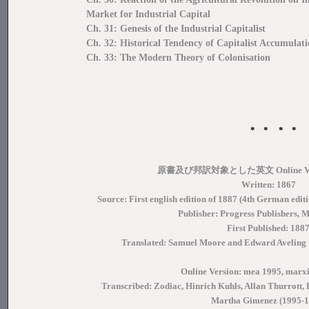
Market for Industrial Capital
Ch. 31: Genesis of the Industrial Capitalist
Ch. 32: Historical Tendency of Capitalist Accumulat
Ch. 33: The Modern Theory of Colonisation
* * * *
原書及び邦訳対象とした英文 Online V
Written: 1867
Source: First english edition of 1887 (4th German editi
Publisher: Progress Publishers,
First Published: 188
Translated: Samuel Moore and Edward Aveling -
Online Version: mea 1995, marxi
Transcribed: Zodiac, Hinrich Kuhls, Allan Thurrott,
Martha Gimenez (1995-1