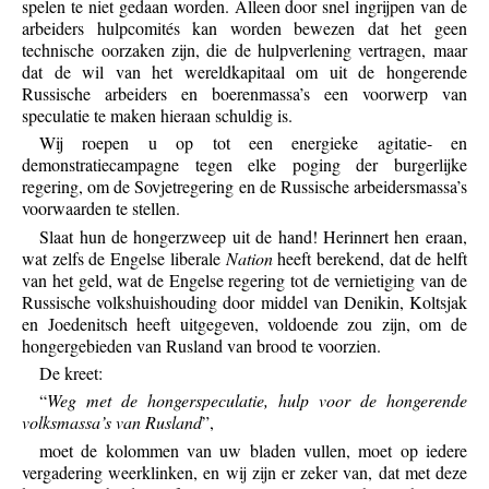
spelen te niet gedaan worden. Alleen door snel ingrijpen van de
arbeiders hulpcomités kan worden bewezen dat het geen
technische oorzaken zijn, die de hulpverlening vertragen, maar
dat de wil van het wereldkapitaal om uit de hongerende
Russische arbeiders en boerenmassa’s een voorwerp van
speculatie te maken hieraan schuldig is.
Wij roepen u op tot een energieke agitatie- en
demonstratiecampagne tegen elke poging der burgerlijke
regering, om de Sovjetregering en de Russische arbeidersmassa’s
voorwaarden te stellen.
Slaat hun de hongerzweep uit de hand! Herinnert hen eraan,
wat zelfs de Engelse liberale
Nation
heeft berekend, dat de helft
van het geld, wat de Engelse regering tot de vernietiging van de
Russische volkshuishouding door middel van Denikin, Koltsjak
en Joedenitsch heeft uitgegeven, voldoende zou zijn, om de
hongergebieden van Rusland van brood te voorzien.
De kreet:
“
Weg met de hongerspeculatie, hulp voor de hongerende
volksmassa’s van Rusland
”,
moet de kolommen van uw bladen vullen, moet op iedere
vergadering weerklinken, en wij zijn er zeker van, dat met deze