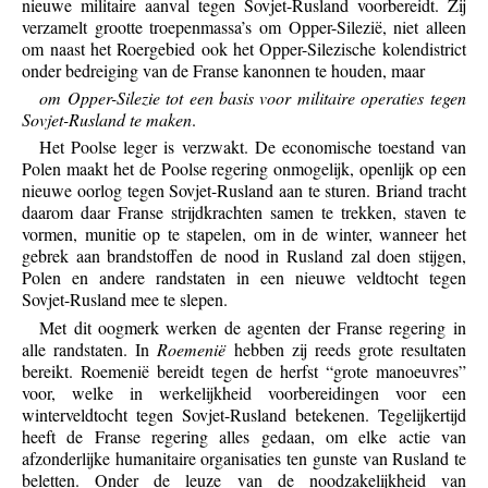
nieuwe militaire aanval tegen Sovjet-Rusland voorbereidt. Zij
verzamelt grootte troepenmassa’s om Opper-Silezië, niet alleen
om naast het Roergebied ook het Opper-Silezische kolendistrict
onder bedreiging van de Franse kanonnen te houden, maar
om Opper-Silezie tot een basis voor militaire operaties tegen
Sovjet-Rusland te maken
.
Het Poolse leger is verzwakt. De economische toestand van
Polen maakt het de Poolse regering onmogelijk, openlijk op een
nieuwe oorlog tegen Sovjet-Rusland aan te sturen. Briand tracht
daarom daar Franse strijdkrachten samen te trekken, staven te
vormen, munitie op te stapelen, om in de winter, wanneer het
gebrek aan brandstoffen de nood in Rusland zal doen stijgen,
Polen en andere randstaten in een nieuwe veldtocht tegen
Sovjet-Rusland mee te slepen.
Met dit oogmerk werken de agenten der Franse regering in
alle randstaten. In
Roemenië
hebben zij reeds grote resultaten
bereikt. Roemenië bereidt tegen de herfst “grote manoeuvres”
voor, welke in werkelijkheid voorbereidingen voor een
winterveldtocht tegen Sovjet-Rusland betekenen. Tegelijkertijd
heeft de Franse regering alles gedaan, om elke actie van
afzonderlijke humanitaire organisaties ten gunste van Rusland te
beletten. Onder de leuze van de noodzakelijkheid van