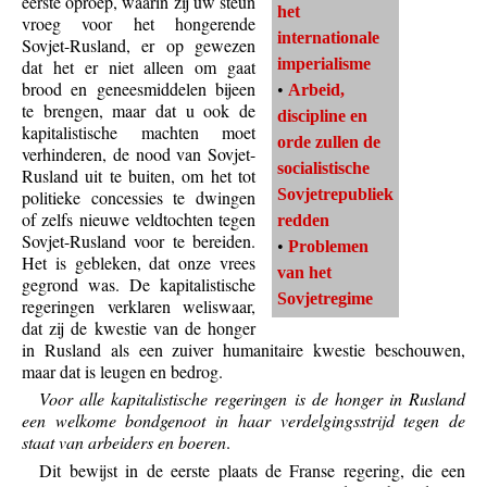
eerste oproep, waarin zij uw steun
het
vroeg voor het hongerende
internationale
Sovjet-Rusland, er op gewezen
imperialisme
dat het er niet alleen om gaat
brood en geneesmiddelen bijeen
•
Arbeid,
te brengen, maar dat u ook de
discipline en
kapitalistische machten moet
orde zullen de
verhinderen, de nood van Sovjet-
socialistische
Rusland uit te buiten, om het tot
Sovjetrepubliek
politieke concessies te dwingen
of zelfs nieuwe veldtochten tegen
redden
Sovjet-Rusland voor te bereiden.
•
Problemen
Het is gebleken, dat onze vrees
van het
gegrond was. De kapitalistische
Sovjetregime
regeringen verklaren weliswaar,
dat zij de kwestie van de honger
in Rusland als een zuiver humanitaire kwestie beschouwen,
maar dat is leugen en bedrog.
Voor alle kapitalistische regeringen is de honger in Rusland
een welkome bondgenoot in haar verdelgingsstrijd tegen de
staat van arbeiders en boeren
.
Dit bewijst in de eerste plaats de Franse regering, die een