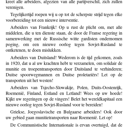
kreet alle arbeiders, afgezien van alle partijverschil, zich zullen
verenigen.
Tegelijkertijd roepen wij u op tot de scherpste strijd tegen elke
voorbereiding tot een nieuwe interventie.
Arbeiders van Frankrijk! Op u rust de plicht om, met alle
middelen, die u ten dienste staan, de door de Franse regering in
samenwerking met de Russische witte gardisten ondernomen
poging, om een nieuwe oorlog tegen Sovjet-Rusland te
ontketenen, te doen mislukken.
Arbeiders van Duitsland! Wederom is de tijd gekomen, zoals
in 1920, dat u al uw krachten hebt te verzamelen, om solidair de
munitie en troepentransporten door Duitsland te verhinderen;
Duitse spoorwegmannen en Duitse proletariërs! Let op de
transporten uit het westen!
Arbeiders van Tsjecho-Slowakije, Polen, Duits-Oostenrijk,
Roemenië, Finland, Estland en Letland! Wees op uw hoede!
Kijkt uw regeringen op de vingers! Belet het wereldkapitaal een
nieuwe oorlog tegen Sovjet-Rusland voor te bereiden!
Griekse, Joegoslavische en Bulgaarse arbeiders! Ook door
uw gebied gaan munitietransporten naar Roemenië. Let op!
De Communistische Internationale is ervan overtuigd, dat de