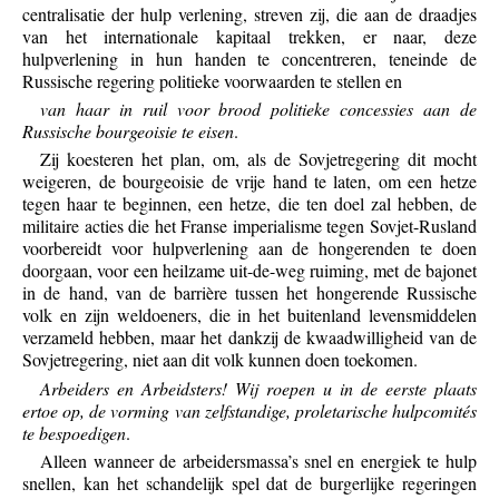
centralisatie der hulp verlening, streven zij, die aan de draadjes
van het internationale kapitaal trekken, er naar, deze
hulpverlening in hun handen te concentreren, teneinde de
Russische regering politieke voorwaarden te stellen en
van haar in ruil voor brood politieke concessies aan de
Russische bourgeoisie te eisen
.
Zij koesteren het plan, om, als de Sovjetregering dit mocht
weigeren, de bourgeoisie de vrije hand te laten, om een hetze
tegen haar te beginnen, een hetze, die ten doel zal hebben, de
militaire acties die het Franse imperialisme tegen Sovjet-Rusland
voorbereidt voor hulpverlening aan de hongerenden te doen
doorgaan, voor een heilzame uit-de-weg ruiming, met de bajonet
in de hand, van de barrière tussen het hongerende Russische
volk en zijn weldoeners, die in het buitenland levensmiddelen
verzameld hebben, maar het dankzij de kwaadwilligheid van de
Sovjetregering, niet aan dit volk kunnen doen toekomen.
Arbeiders en Arbeidsters! Wij roepen u in de eerste plaats
ertoe op, de vorming van zelfstandige, proletarische hulpcomités
te bespoedigen
.
Alleen wanneer de arbeidersmassa’s snel en energiek te hulp
snellen, kan het schandelijk spel dat de burgerlijke regeringen