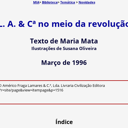
MIA
>
Biblioteca
>
Temática
>
Novidades
L. A. & Cª no meio da revoluçã
Texto de Maria Mata
Ilustrações de Susana Oliveira
Março de 1996
 Américo Fraga Lamares & C.ª, Lda. Livraria Civilização Editora
p?r=site/page&view=itempage&p=1516
Índice