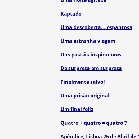
Uma noite agitada
Raptado
Uma descoberta... espantosa
Uma estranha viagem
Uns pastéis inspiradores
De surpresa em surpresa
Finalmente salvo!
Uma prisão original
Um final feliz
Quatro + quatro = quatro ?
Apêndice, Lisboa 25 de Abril de 