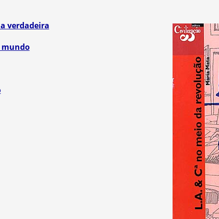
ia verdadeira
do mundo
o