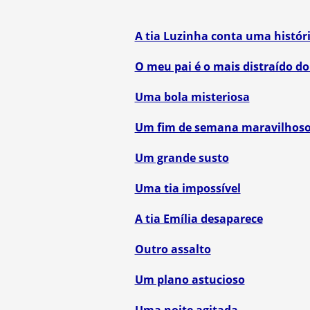
A tia Luzinha conta uma histór
O meu pai é o mais distraído 
Uma bola misteriosa
Um fim de semana maravilhos
Um grande susto
Uma tia impossível
A tia Emília desaparece
Outro assalto
Um plano astucioso