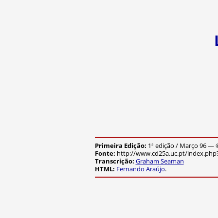
Primeira Edição:
1ª edição / Março 96 — ©
Fonte:
http://www.cd25a.uc.pt/index.ph
Transcrição:
Graham Seaman
HTML:
Fernando Araújo
.