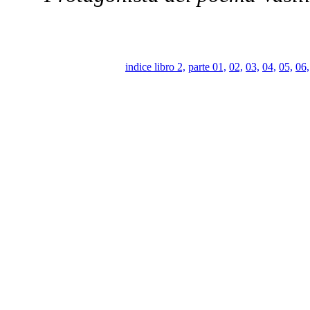
indice libro 2,
parte 01,
02,
03,
04,
05,
06,