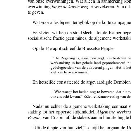
van onze overwinningen. Wat alleen in aanmerking komt,
overwinning
langs de korste weg
te verzekeren. Van dit 
te geven.
Wat vóór alles bij een terugblik op de korte campagne 
Eerst zien wij hen de strijd slechts tot de Kamer b
socialistische fractie geen mines, de algemene werkstak
Op de 14e april schreef de Brusselse Peuple:
“De Regering is, naar men zegt, vastbesloten he
werkstaking in het gehele land geproclameerd, ni
gedelegeerden van de vakverenigingen. Het is het 
ziet, om te overwinnen.”
En hetzelfde constateerde de afgevaardigde Demblon 
“Wie waagt het heden nog te beweren, dat nieman
onverwacht kwam?” (Zie het Kamerverslag van d
Nadat nu echter de algemene werkstaking eenmaal vanz
staking tot het opperste strijdmiddel.
Algemene werksta
Peuple
, van 15 april af, de stakers aan in hun stelling te 
“Uit de diepte van hun ziel,” schrijft het orgaan de 