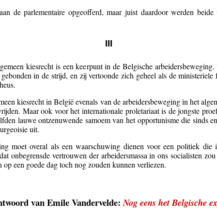
an de parlementaire opgeofferd, maar juist daardoor werden beide to
III
lgemeen kiesrecht is een keerpunt in de Belgische arbeidersbeweging. V
 gebonden in de strijd, en zij vertoonde zich geheel als de ministeriel
heus.
emeen kiesrecht in België evenals van de arbeidersbeweging in het alge
ijden. Maar ook voor het internationale proletariaat is de jongste proef
elfden lauwe ontzenuwende samoem van het opportunisme die sinds enige
rgeoisie uit.
ing moet overal als een waarschuwing dienen voor een politiek die 
n dat onbegrensde vertrouwen der arbeidersmassa in ons socialisten zou 
en op een goede dag toch nog zouden kunnen verliezen.
ntwoord van Emile Vandervelde:
Nog eens het Belgische e