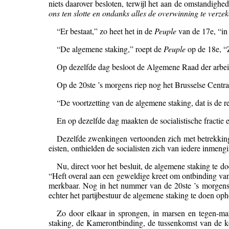
niets daarover besloten, terwijl het aan de omstandighede
ons ten slotte en ondanks alles de overwinning te verze
“Er bestaat,” zo heet het in de
Peuple
van de 17e, “in 
“De algemene staking,” roept de
Peuple
op de 18e, “Z
Op dezelfde dag besloot de Algemene Raad der arbeide
Op de 20ste ’s morgens riep nog het Brusselse Centra
“De voortzetting van de algemene staking, dat is de 
En op dezelfde dag maakten de socialistische fractie 
Dezelfde zwenkingen vertoonden zich met betrekking 
eisten, onthielden de socialisten zich van iedere inmeng
Nu, direct voor het besluit, de algemene staking te
“Heft overal aan een geweldige kreet om ontbinding van 
merkbaar. Nog in het nummer van de 20ste ’s morgens,
echter het partijbestuur de algemene staking te doen op
Zo door elkaar in sprongen, in marsen en tegen-mar
staking, de Kamerontbinding, de tussenkomst van de ko