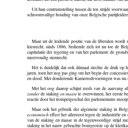
Uit hun centrumstelling tussen de ten strijde voorwaa
schroomvallige houding van onze Belgische partijleiders
Maar uit de leidende positie van de liberalen wordt 
kiesrecht, sinds 1886, bediende zich tot nu toe de Be
capitulatie der regering en van het parlement: de grond
meervoudig stemrecht.
Het is duidelijk dat ook ditmaal slechts de druk op 
jaren, toen het nog pas ging om het begin der concessies
en dood. Met donderende Kamerredevoeringen was nu nie
Met het oog daarop schijnt reeds van de aanvang af 
zonder
de staking
en masse
te overwinnen, het eerste be
reactie door het trompetgeschal der parlementaire mooipr
Maar ook het gebruik der algemene staking in Belgi
economisch
effect het allereerst tegen de industriële e
van de staking en masse in de tegenwoordige strijd met
staking in het nauw gebrachte bourgeoisie op de klerik