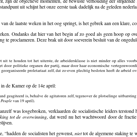
 zijn de objectieve momenten, de bewuste verhouding der strijdende arb
standpunt uit schijnt het onze eerste taak dadelijk na de geleden neder
van de laatste weken in het oog springt, is het gebrek aan een klare, co
eperken. Ondanks dat hier van het begin af zo goed als geen hoop op o
ing te proclameren. Deze brak uit door soeverein besluit van de ongedul
t uit te houden tot het uiterste, de arbeidersklasse is niet minder op alles voo
et door politieke organen der partij, maar door haar economische vertegenwoordi
georganiseerde proletariaat zelf, dat zo-even plechtig besloten heeft de arbeid ov
in de Kamer op de 14e april:
d geagiteerd is, behalve de agitatoren zelf, tegenover de plotselinge uitbarstin
e
Peuple
van 19 april).
elf was losgebroken, verklaarden de socialistische leiders terstond h
king tot de overwinning
, dat werd nu het wachtwoord door de fractie
blijven.
16e, “hadden de socialisten het gewenst,
niet
tot de algemene staking te 