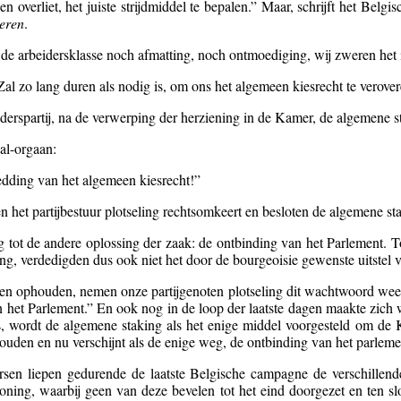
n overliet, het juiste strijdmiddel te bepalen.” Maar, schrijft het Belgi
keren
.
de arbeidersklasse noch afmatting, noch ontmoediging, wij zweren het in
al zo lang duren als nodig is, om ons het algemeen kiesrecht te verove
rspartij, na de verwerping der herziening in de Kamer, de algemene sta
al-orgaan:
redding van het algemeen kiesrecht!”
en het partijbestuur plotseling rechtsomkeert en besloten de algemene s
tot de andere oplossing der zaak: de ontbinding van het Parlement. To
ing, verdedigden dus ook niet het door de bourgeoisie gewenste uitstel 
 doen ophouden, nemen onze partijgenoten plotseling dit wachtwoord we
het Parlement.” En ook nog in de loop der laatste dagen maakte zich wa
 wordt de algemene staking als het enige middel voorgesteld om de K
houden en nu verschijnt als de enige weg, de ontbinding van het parleme
sen liepen gedurende de laatste Belgische campagne de verschillende
ning, waarbij geen van deze bevelen tot het eind doorgezet en ten sl