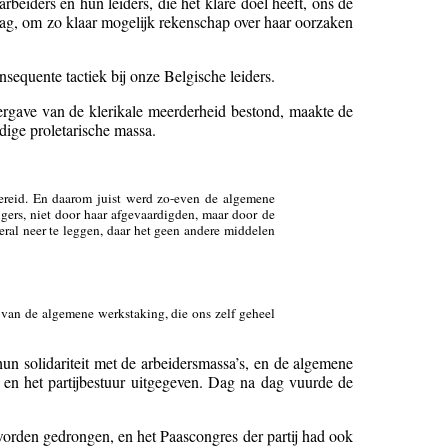
eiders en hun leiders, die het klare doel heeft, ons de
laag, om zo klaar mogelijk rekenschap over haar oorzaken
nsequente tactiek bij onze Belgische leiders.
vergave van de klerikale meerderheid bestond, maakte de
dige proletarische massa.
rbereid. En daarom juist werd zo-even de algemene
gers, niet door haar afgevaardigden, maar door de
eral neer te leggen, daar het geen andere middelen
g van de algemene werkstaking, die ons zelf geheel
un solidariteit met de arbeidersmassa’s, en de algemene
 en het partijbestuur uitgegeven. Dag na dag vuurde de
worden gedrongen, en het Paascongres der partij had ook