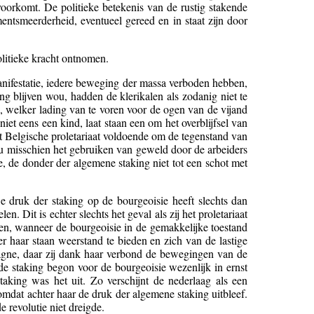
oorkomt. De politieke betekenis van de rustig stakende
mentsmeerderheid, eventueel gereed en in staat zijn door
litieke kracht ontnomen.
anifestatie, iedere beweging der massa verboden hebben,
ing blijven wou, hadden de klerikalen als zodanig niet te
, welker lading van te voren voor de ogen van de vijand
 niet eens een kind, laat staan een om het overblijfsel van
et Belgische proletariaat voldoende om de tegenstand van
 nu misschien het gebruiken van geweld door de arbeiders
e, de donder der algemene staking niet tot een schot met
De druk der staking op de bourgeoisie heeft slechts dan
 Dit is echter slechts het geval als zij het proletariaat
oren, wanneer de bourgeoisie in de gemakkelijke toestand
er haar staan weerstand te bieden en zich van de lastige
pagne, daar zij dank haar verbond de bewegingen van de
 staking begon voor de bourgeoisie wezenlijk in ernst
king was het uit. Zo verschijnt de nederlaag als een
omdat achter haar de druk der algemene staking uitbleef.
 revolutie niet dreigde.