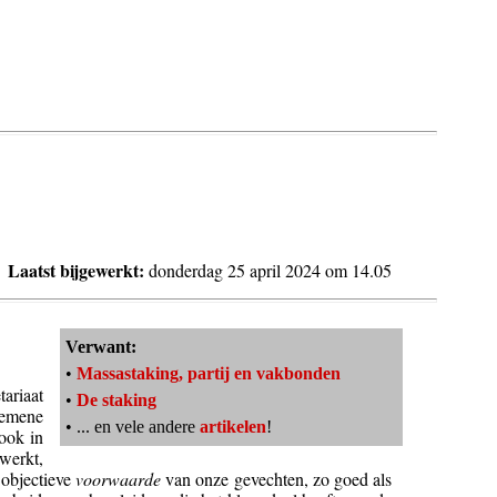
Laatst bijgewerkt:
donderdag 25 april 2024 om 14.05
Verwant:
•
Massastaking, partij en vakbonden
tariaat
•
De staking
gemene
• ... en vele andere
artikelen
!
 ook in
werkt,
 objectieve
voorwaarde
van onze gevechten, zo goed als