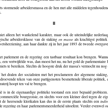
rts stormende arbeidersmassa en de hen met alle middelen tegenhoudende 
.
II
niet alleen het wankelend karakter, maar ook de uiteindelijke nederla
lgische arbeidersklasse van de staking
en masse
als krachtigst politie
wetsherziening, aan haar dankte zij in het jaar 1893 de tweede overgave
het parlement en de regering een tastbaar resultaat kon brengen. Wanne
, een vertwijfelde was, dan moest het nu, nu het gold de parlementaire 
ts te bereiken. Slechts de hoogste druk der massa’s vermocht nu nog d
het dralen der socialisten met het proclameren der algemene staking, 
droevende teken van onze partijgenoten besmettende liberale politiek, di
aterij hoopt ten val te brengen.
ë is in de eigenaardige politieke toestand een zeer bepaald probleem
n commerciële bourgeoisie, en slechts voor een kleiner deel tegen de eige
 de heersende klerikalen kan dus in de eerste plaats slechts een
indir
ale regering en haar parlementsmeerderheid uitoefent. Verder evenwel 