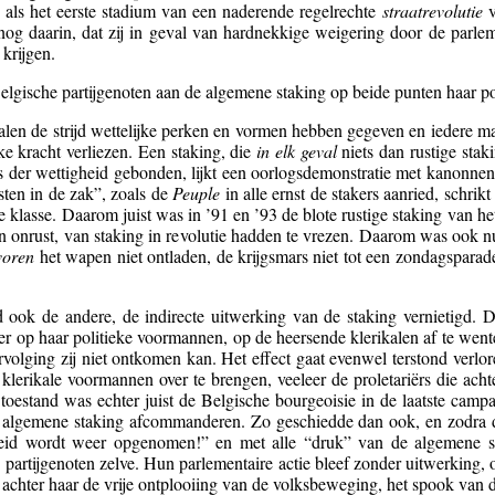
, als het eerste stadium van een naderende regelrechte
straatrevolutie
v
 nog daarin, dat zij in geval van hardnekkige weigering door de parle
 krijgen.
gische partijgenoten aan de algemene staking op beide punten haar po
alen de strijd wettelijke perken en vormen hebben gegeven en iedere m
ke kracht verliezen. Een staking, die
in elk geval
niets dan rustige stak
s der wettigheid gebonden, lijkt een oorlogsdemonstratie met kanonnen
sten in de zak”, zoals de
Peuple
in alle ernst de stakers aanried, schrikt
e klasse. Daarom juist was in ’91 en ’93 de blote rustige staking van h
 in onrust, van staking in revolutie hadden te vrezen. Daarom was ook
voren
het wapen niet ontladen, de krijgsmars niet tot een zondagsparad
nd ook de andere, de indirecte uitwerking van de staking vernietigd. 
 op haar politieke voormannen, op de heersende klerikalen af te wentelen.
ervolging zij niet ontkomen kan. Het effect gaat evenwel terstond verl
klerikale voormannen over te brengen, veeleer de proletariërs die acht
toestand was echter juist de Belgische bourgeoisie in de laatste cam
 algemene staking afcommanderen. Zo geschiedde dan ook, en zodra de
id wordt weer opgenomen!” en met alle “druk” van de algemene sta
 partijgenoten zelve. Hun parlementaire actie bleef zonder uitwerking, 
chter haar de vrije ontplooiing van de volksbeweging, het spook van de