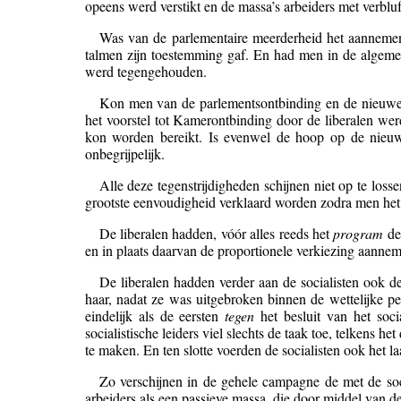
opeens werd verstikt en de massa’s arbeiders met verblu
Was van de parlementaire meerderheid het aannemen 
talmen zijn toestemming gaf. En had men in de algemene
werd tegengehouden.
Kon men van de parlementsontbinding en de nieuwe v
het voorstel tot Kamerontbinding door de liberalen wer
kon worden bereikt. Is evenwel de hoop op de nieuwe 
onbegrijpelijk.
Alle deze tegenstrijdigheden schijnen niet op te los
grootste eenvoudigheid verklaard worden zodra men het so
De liberalen hadden, vóór alles reeds het
program
der
en in plaats daarvan de proportionele verkiezing aanne
De liberalen hadden verder aan de socialisten ook d
haar, nadat ze was uitgebroken binnen de wettelijke p
eindelijk als de eersten
tegen
het besluit van het soci
socialistische leiders viel slechts de taak toe, telkens h
te maken. En ten slotte voerden de socialisten ook het laa
Zo verschijnen in de gehele campagne de met de so
arbeiders als een passieve massa, die door middel van d