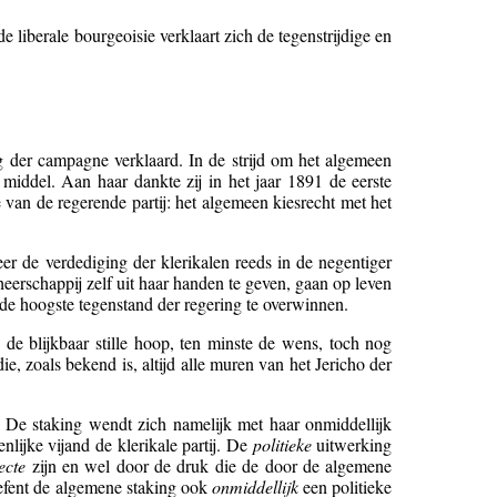
liberale bourgeoisie verklaart zich de tegenstrijdige en
ag der campagne verklaard. In de strijd om het algemeen
k middel. Aan haar dankte zij in het jaar 1891 de eerste
 van de regerende partij: het algemeen kiesrecht met het
er de verdediging der klerikalen reeds in de negentiger
heerschappij zelf uit haar handen te geven, gaan op leven
e hoogste tegenstand der regering te overwinnen.
de blijkbaar stille hoop, ten minste de wens, toch nog
e, zoals bekend is, altijd alle muren van het Jericho der
. De staking wendt zich namelijk met haar onmiddellijk
nlijke vijand de klerikale partij. De
politieke
uitwerking
ecte
zijn en wel door de druk die de door de algemene
oefent de algemene staking ook
onmiddellijk
een politieke