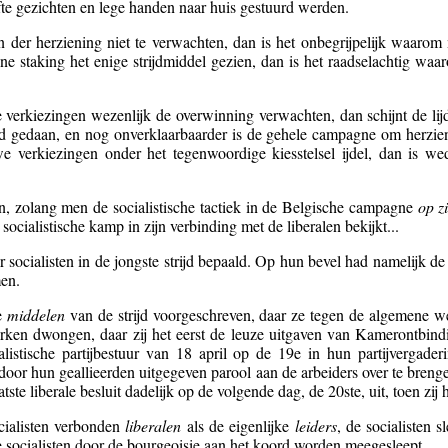
fte gezichten en lege handen naar huis gestuurd werden.
der herziening niet te verwachten, dan is het onbegrijpelijk waarom
 staking het enige strijdmiddel gezien, dan is het raadselachtig waaro
erkiezingen wezenlijk de overwinning verwachten, dan schijnt de lijd
d gedaan, en nog onverklaarbaarder is de gehele campagne om herzieni
verkiezingen onder het tegenwoordige kiesstelsel ijdel, dan is we
sen, zolang men de socialistische tactiek in de Belgische campagne
op zi
cialistische kamp in zijn verbinding met de liberalen bekijkt...
 socialisten in de jongste strijd bepaald. Op hun bevel had namelijk de
men.
e
middelen
van de strijd voorgeschreven, daar ze tegen de algemene we
erken dwongen, daar zij het eerst de leuze uitgaven van Kamerontbindi
alistische partijbestuur van 18 april op de 19e in hun partijvergad
et door hun geallieerden uitgegeven parool aan de arbeiders over te breng
tste liberale besluit dadelijk op de volgende dag, de 20ste, uit, toen zij
cialisten verbonden
liberalen
als de eigenlijke
leiders
, de socialisten 
e socialisten door de bourgeoisie aan het koord worden meegesleept.