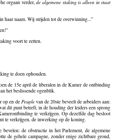
sche orgaan verder,
de algemene staking is alleen in staat
 haar naam. Wij strijden tot de overwinning...”
ren!”
king voort te zetten.
taking te doen ophouden.
en de 15e april de liberalen in de Kamer de ontbinding
van het beslissende ogenblik.
er op en de
Peuple
van de 20ste beveelt de arbeiders aan:
t dit punt betreft, in de houding der leiders een sprong
amerontbinding te verkrijgen. Op dezelfde dag besloot
nt te verkrijgen, de inwerking op de koning.
 bevelen: de obstructie in het Parlement, de algemene
otte de gehele campagne, zonder enige zichtbare grond,