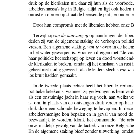
druk op de klerikalen uit, daar zij hun als de voorbode
arbeidersmassa’s lag in België altijd en ligt ook heden
onrust en oproer op straat de heersende partij er onder te
Door hun compromis met de liberalen hebben onze Bel
Terwijl zij
van de aanvang af
op aandringen der liber
deden zij van de algemene staking de verborgen politie
vrezen. Een algemene staking,
van te voren
in de keten
in het water geworpen is. Voor een dreigen met “de vui
haar politieke heerschappij op leven en dood worstelend
de klerikalen te breken, omdat zij het omslaan van rust
geheel niet nodig geweest, als de leiders slechts
van te 
los kruit hadden gemaakt.
In de tweede plaats echter heeft het liberale verbo
politieke betekenis, wanneer zij gedwongen is hem verder
als een onstuimige jacht in haar rug voelt, aan welks v
is, om, in plaats van de ontvangen druk verder op haar 
druk door één schouderbeweging te bevrijden. In deze 
arbeidersmenigte kon bepalen en in geval van nood de
bezwaarlijk te worden, klonk het commando: “de arbe
onvermijdelijk gevolg van de tactiek van onze Belgische
En de algemene staking bleef zonder uitwerking, omdat a