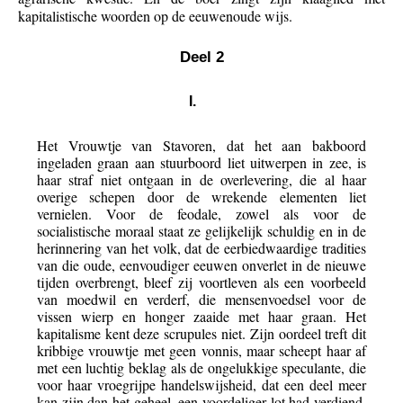
kapitalistische woorden op de eeuwenoude wijs.
Deel 2
I.
Het Vrouwtje van Stavoren, dat het aan bakboord
ingeladen graan aan stuurboord liet uitwerpen in zee, is
haar straf niet ontgaan in de overlevering, die al haar
overige schepen door de wrekende elementen liet
vernielen. Voor de feodale, zowel als voor de
socialistische moraal staat ze gelijkelijk schuldig en in de
herinnering van het volk, dat de eerbiedwaardige tradities
van die oude, eenvoudiger eeuwen onverlet in de nieuwe
tijden overbrengt, bleef zij voortleven als een voorbeeld
van moedwil en verderf, die mensenvoedsel voor de
vissen wierp en honger zaaide met haar graan. Het
kapitalisme kent deze scrupules niet. Zijn oordeel treft dit
kribbige vrouwtje met geen vonnis, maar scheept haar af
met een luchtig beklag als de ongelukkige speculante, die
voor haar vroegrijpe handelswijsheid, dat een deel meer
kan zijn dan het geheel, een voordeliger lot had verdiend,