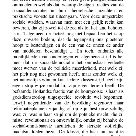
ontmoeten zowel als dat, waarop de eigen fracties van de
sociaaldemocratie in hun theoretische inzichten en
praktische voorstellen uiteengaan. Voor deze uitgestrekte
sociale wadden, waarvan men met een gelijk recht kan
beweren, dat zij zowel tot de zee als tot het land behoren
is in ’t algemeen de tactiek nog niet bepaald en het is op
deze onvaste bodem, dat de tegenpartij ons ploeteren
hoopt te bestendigen en de een van de onzen de ander
van modderen beschuldigt ... En toch, ondanks alle
moeilijkheden van onderliggen en algemene strijd is het
hier, dat de sociaaldemocratie het onmisbaar gedeelte
moet werven van de politieke meerderheid, met welk zij
het pleit nog niet gewonnen heeft, maar zonder welk zij
het nauwelijks winnen kan. Iedere klassenstrijd heeft zijn
eigen strijdwijze omdat hij zijn eigen terrein heeft. De
befaamde Hollandse fractie van de bourgeoisie is haar als
godsdienstoorlog uitgespeelde revolutie wel begonnen,
terwijl negentiende van de bevolking tegenover haar
reformatieplannen vijandig of op zijn best onverschillig
was; zij was in haar strijd om de politieke macht, die zij
miste, revolutionair en onverwinlijk, omdat zij behalve de
sociaal-onmisbaarste faculteiten de sterkste stoffelijke
machtsmiddelen bezat. De klasse, die haar nu tracht te