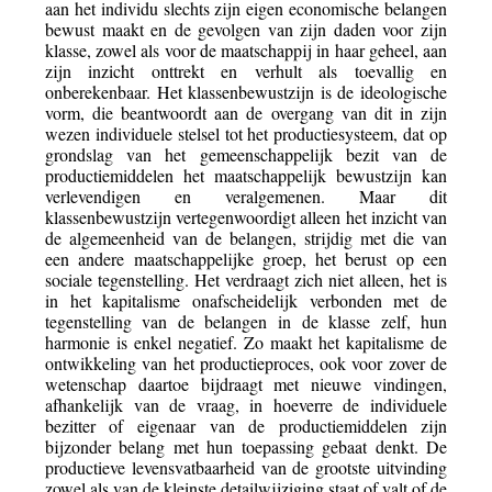
aan het individu slechts zijn eigen economische belangen
bewust maakt en de gevolgen van zijn daden voor zijn
klasse, zowel als voor de maatschappij in haar geheel, aan
zijn inzicht onttrekt en verhult als toevallig en
onberekenbaar. Het klassenbewustzijn is de ideologische
vorm, die beantwoordt aan de overgang van dit in zijn
wezen individuele stelsel tot het productiesysteem, dat op
grondslag van het gemeenschappelijk bezit van de
productiemiddelen het maatschappelijk bewustzijn kan
verlevendigen en veralgemenen. Maar dit
klassenbewustzijn vertegenwoordigt alleen het inzicht van
de algemeenheid van de belangen, strijdig met die van
een andere maatschappelijke groep, het berust op een
sociale tegenstelling. Het verdraagt zich niet alleen, het is
in het kapitalisme onafscheidelijk verbonden met de
tegenstelling van de belangen in de klasse zelf, hun
harmonie is enkel negatief. Zo maakt het kapitalisme de
ontwikkeling van het productieproces, ook voor zover de
wetenschap daartoe bijdraagt met nieuwe vindingen,
afhankelijk van de vraag, in hoeverre de individuele
bezitter of eigenaar van de productiemiddelen zijn
bijzonder belang met hun toepassing gebaat denkt. De
productieve levensvatbaarheid van de grootste uitvinding
zowel als van de kleinste detailwijziging staat of valt of de