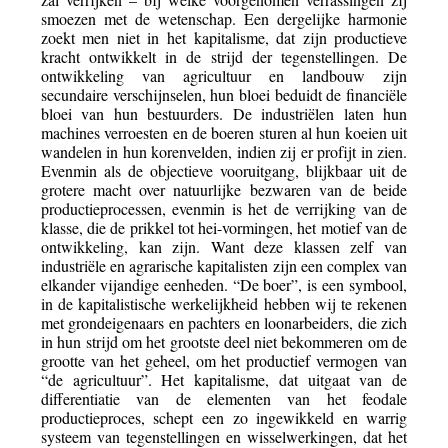
smoezen met de wetenschap. Een dergelijke harmonie
zoekt men niet in het kapitalisme, dat zijn productieve
kracht ontwikkelt in de strijd der tegenstellingen. De
ontwikkeling van agricultuur en landbouw zijn
secundaire verschijnselen, hun bloei beduidt de financiële
bloei van hun bestuurders. De industriëlen laten hun
machines verroesten en de boeren sturen al hun koeien uit
wandelen in hun korenvelden, indien zij er profijt in zien.
Evenmin als de objectieve vooruitgang, blijkbaar uit de
grotere macht over natuurlijke bezwaren van de beide
productieprocessen, evenmin is het de verrijking van de
klasse, die de prikkel tot hei-vormingen, het motief van de
ontwikkeling, kan zijn. Want deze klassen zelf van
industriële en agrarische kapitalisten zijn een complex van
elkander vijandige eenheden. “De boer”, is een symbool,
in de kapitalistische werkelijkheid hebben wij te rekenen
met grondeigenaars en pachters en loonarbeiders, die zich
in hun strijd om het grootste deel niet bekommeren om de
grootte van het geheel, om het productief vermogen van
“de agricultuur”. Het kapitalisme, dat uitgaat van de
differentiatie van de elementen van het feodale
productieproces, schept een zo ingewikkeld en warrig
systeem van tegenstellingen en wisselwerkingen, dat het