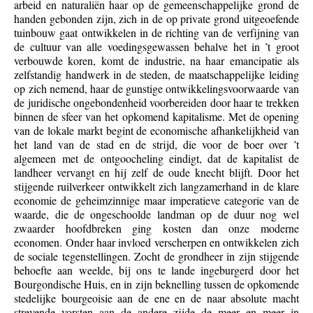
arbeid en naturaliën haar op de gemeenschappelijke grond de
handen gebonden zijn, zich in de op private grond uitgeoefende
tuinbouw gaat ontwikkelen in de richting van de verfijning van
de cultuur van alle voedingsgewassen behalve het in ’t groot
verbouwde koren, komt de industrie, na haar emancipatie als
zelfstandig handwerk in de steden, de maatschappelijke leiding
op zich nemend, haar de gunstige ontwikkelingsvoorwaarde van
de juridische ongebondenheid voorbereiden door haar te trekken
binnen de sfeer van het opkomend kapitalisme. Met de opening
van de lokale markt begint de economische afhankelijkheid van
het land van de stad en de strijd, die voor de boer over ’t
algemeen met de ontgoocheling eindigt, dat de kapitalist de
landheer vervangt en hij zelf de oude knecht blijft. Door het
stijgende ruilverkeer ontwikkelt zich langzamerhand in de klare
economie de geheimzinnige maar imperatieve categorie van de
waarde, die de ongeschoolde landman op de duur nog wel
zwaarder hoofdbreken ging kosten dan onze moderne
economen. Onder haar invloed verscherpen en ontwikkelen zich
de sociale tegenstellingen. Zocht de grondheer in zijn stijgende
behoefte aan weelde, bij ons te lande ingeburgerd door het
Bourgondische Huis, en in zijn beknelling tussen de opkomende
stedelijke bourgeoisie aan de ene en de naar absolute macht
strevende vorsten aan de andere zijde de meer en meer in