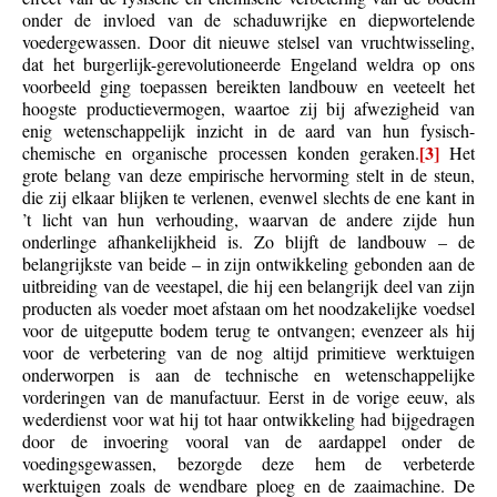
onder de invloed van de schaduwrijke en diepwortelende
voedergewassen. Door dit nieuwe stelsel van vruchtwisseling,
dat het burgerlijk-gerevolutioneerde Engeland weldra op ons
voorbeeld ging toepassen bereikten landbouw en veeteelt het
hoogste productievermogen, waartoe zij bij afwezigheid van
enig wetenschappelijk inzicht in de aard van hun fysisch-
[3]
chemische en organische processen konden geraken.
Het
grote belang van deze empirische hervorming stelt in de steun,
die zij elkaar blijken te verlenen, evenwel slechts de ene kant in
’t licht van hun verhouding, waarvan de andere zijde hun
onderlinge afhankelijkheid is. Zo blijft de landbouw – de
belangrijkste van beide – in zijn ontwikkeling gebonden aan de
uitbreiding van de veestapel, die hij een belangrijk deel van zijn
producten als voeder moet afstaan om het noodzakelijke voedsel
voor de uitgeputte bodem terug te ontvangen; evenzeer als hij
voor de verbetering van de nog altijd primitieve werktuigen
onderworpen is aan de technische en wetenschappelijke
vorderingen van de manufactuur. Eerst in de vorige eeuw, als
wederdienst voor wat hij tot haar ontwikkeling had bijgedragen
door de invoering vooral van de aardappel onder de
voedingsgewassen, bezorgde deze hem de verbeterde
werktuigen zoals de wendbare ploeg en de zaaimachine. De