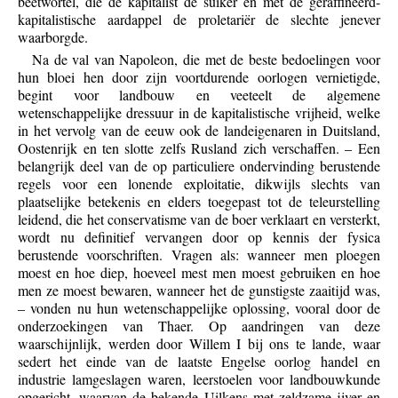
beetwortel, die de kapitalist de suiker en met de geraffineerd-
kapitalistische aardappel de proletariër de slechte jenever
waarborgde.
Na de val van Napoleon, die met de beste bedoelingen voor
hun bloei hen door zijn voortdurende oorlogen vernietigde,
begint voor landbouw en veeteelt de algemene
wetenschappelijke dressuur in de kapitalistische vrijheid, welke
in het vervolg van de eeuw ook de landeigenaren in Duitsland,
Oostenrijk en ten slotte zelfs Rusland zich verschaffen. – Een
belangrijk deel van de op particuliere ondervinding berustende
regels voor een lonende exploitatie, dikwijls slechts van
plaatselijke betekenis en elders toegepast tot de teleurstelling
leidend, die het conservatisme van de boer verklaart en versterkt,
wordt nu definitief vervangen door op kennis der fysica
berustende voorschriften. Vragen als: wanneer men ploegen
moest en hoe diep, hoeveel mest men moest gebruiken en hoe
men ze moest bewaren, wanneer het de gunstigste zaaitijd was,
– vonden nu hun wetenschappelijke oplossing, vooral door de
onderzoekingen van Thaer. Op aandringen van deze
waarschijnlijk, werden door Willem I bij ons te lande, waar
sedert het einde van de laatste Engelse oorlog handel en
industrie lamgeslagen waren, leerstoelen voor landbouwkunde
opgericht, waarvan de bekende Uilkens met zeldzame ijver en