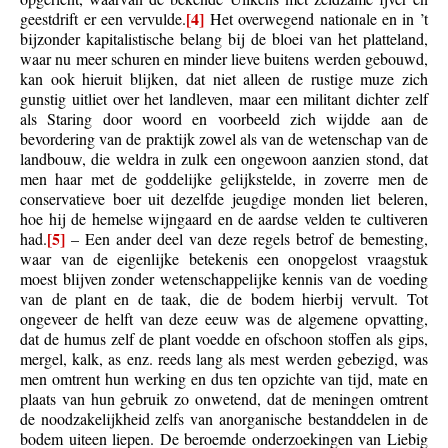
[4]
geestdrift er een vervulde.
Het overwegend nationale en in ’t
bijzonder kapitalistische belang bij de bloei van het platteland,
waar nu meer schuren en minder lieve buitens werden gebouwd,
kan ook hieruit blijken, dat niet alleen de rustige muze zich
gunstig uitliet over het landleven, maar een militant dichter zelf
als Staring door woord en voorbeeld zich wijdde aan de
bevordering van de praktijk zowel als van de wetenschap van de
landbouw, die weldra in zulk een ongewoon aanzien stond, dat
men haar met de goddelijke gelijkstelde, in zoverre men de
conservatieve boer uit dezelfde jeugdige monden liet beleren,
hoe hij de hemelse wijngaard en de aardse velden te cultiveren
[5]
had.
– Een ander deel van deze regels betrof de bemesting,
waar van de eigenlijke betekenis een onopgelost vraagstuk
moest blijven zonder wetenschappelijke kennis van de voeding
van de plant en de taak, die de bodem hierbij vervult. Tot
ongeveer de helft van deze eeuw was de algemene opvatting,
dat de humus zelf de plant voedde en ofschoon stoffen als gips,
mergel, kalk, as enz. reeds lang als mest werden gebezigd, was
men omtrent hun werking en dus ten opzichte van tijd, mate en
plaats van hun gebruik zo onwetend, dat de meningen omtrent
de noodzakelijkheid zelfs van anorganische bestanddelen in de
bodem uiteen liepen. De beroemde onderzoekingen van Liebig