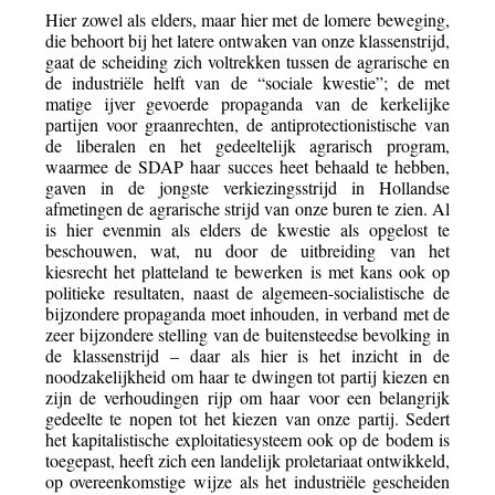
Hier zowel als elders, maar hier met de lomere beweging,
die behoort bij het latere ontwaken van onze klassenstrijd,
gaat de scheiding zich voltrekken tussen de agrarische en
de industriële helft van de “sociale kwestie”; de met
matige ijver gevoerde propaganda van de kerkelijke
partijen voor graanrechten, de antiprotectionistische van
de liberalen en het gedeeltelijk agrarisch program,
waarmee de SDAP haar succes heet behaald te hebben,
gaven in de jongste verkiezingsstrijd in Hollandse
afmetingen de agrarische strijd van onze buren te zien. Al
is hier evenmin als elders de kwestie als opgelost te
beschouwen, wat, nu door de uitbreiding van het
kiesrecht het platteland te bewerken is met kans ook op
politieke resultaten, naast de algemeen-socialistische de
bijzondere propaganda moet inhouden, in verband met de
zeer bijzondere stelling van de buitensteedse bevolking in
de klassenstrijd – daar als hier is het inzicht in de
noodzakelijkheid om haar te dwingen tot partij kiezen en
zijn de verhoudingen rijp om haar voor een belangrijk
gedeelte te nopen tot het kiezen van onze partij. Sedert
het kapitalistische exploitatiesysteem ook op de bodem is
toegepast, heeft zich een landelijk proletariaat ontwikkeld,
op overeenkomstige wijze als het industriële gescheiden