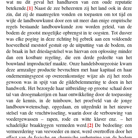
wat nu dit geval het handhaven van een oude reputatie
[1]
betekende.
Naast de zee beheersten zij het land ook in deze
zin, dat zij de maatregelen vonden en toepasten om tot tijd en
wijle de landbouwkunst door een uit meer dan enige empirische
regels bestaande landbouwkunde zou worden geleid, van de
bodem de grootst mogelijke opbrengst in te oogsten. Tot dusver
was elke poging in deze richting bij gebrek aan een voldoende
hoeveelheid meststof gestuit op de uitputting van de bodem, en
de braak in het drieslagstelsel was hiervan een oplossing minder
dan een kostbare regeling, die een derde gedeelte van het
bouwland improductief maakte. Onze handelsbourgeoisie kwam
deze armzalige productie bevruchten met haar kapitaal en haar
ondernemingsgeest op overeenkomstige wijze als zij het reeds
gewoon was in spijt van de gildebelemmering te doen in het
handwerk. Het bezorgde haar uitbreiding op grootse schaal door
tal van droogmakerijen en haar ontwikkeling door de toepassing
van de kennis, in de tuinbouw, het proefveld van de jonge
landbouwwetenschap, opgedaan, en uitgedrukt in het nieuwe
stelsel van de vruchtwisseling, waarin door de verbouwing van
voedergewassen – rapen, rode en witte klaver enz. – het
[2]
schadelijke braakleggen vermeden werd.
De bedoeling: een
vermeerdering van veevoeder en mest, werd overtroffen door het
effect van de fysische en chemische verbetering van de bodem