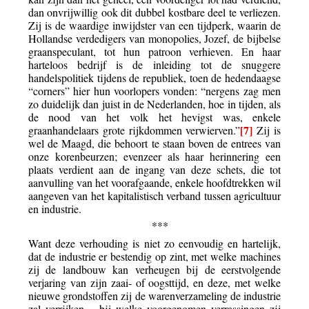
dan onvrijwillig ook dit dubbel kostbare deel te verliezen.
Zij is de waardige inwijdster van een tijdperk, waarin de
Hollandse verdedigers van monopolies, Jozef, de bijbelse
graanspeculant, tot hun patroon verhieven. En haar
harteloos bedrijf is de inleiding tot de snuggere
handelspolitiek tijdens de republiek, toen de hedendaagse
“corners” hier hun voorlopers vonden: “nergens zag men
zo duidelijk dan juist in de Nederlanden, hoe in tijden, als
de nood van het volk het hevigst was, enkele
[7]
graanhandelaars grote rijkdommen verwierven.”
Zij is
wel de Maagd, die behoort te staan boven de entrees van
onze korenbeurzen; evenzeer als haar herinnering een
plaats verdient aan de ingang van deze schets, die tot
aanvulling van het voorafgaande, enkele hoofdtrekken wil
aangeven van het kapitalistisch verband tussen agricultuur
en industrie.
***
Want deze verhouding is niet zo eenvoudig en hartelijk,
dat de industrie er bestendig op zint, met welke machines
zij de landbouw kan verheugen bij de eerstvolgende
verjaring van zijn zaai- of oogsttijd, en deze, met welke
nieuwe grondstoffen zij de warenverzameling de industrie
zal verrijken – bij welke voorgenomen verrassingen zij