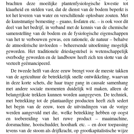
brachten deze moeilijke plantenfysiologische kwestie tot
klaarheid en stelden vast, dat de dienst van de bodem beperkt is
tot het leveren van water en verschillende oplosbare zouten. Met
de kunstmatige bemesting – guano, fosfaten etc. – is ook voor dit
deel van het bedrijf, in verband met de kennis van de chemische
samenstelling van de bodem en de fysiologische eigenschappen
van het te verbouwen gewas, een rationele, de natuur – behalve
de atmosferische invloeden – beheersende uitoefening mogelijk
geworden. Het traditionele drieslagstelsel is wetenschappelijk
overbodig geworden en de landbouw heeft zich ten slotte van de
veeteelt geëmancipeerd.
De tweede helft van deze eeuw brengt voor de meeste takken
van de agricultuur de betrekkelijk snelle ontwikkeling, waarvan
in deze korte schets, die haar trage gang in causale samenhang
met andere sociale momenten duidelijk wil maken, alleen de
belangrijkste trekken kunnen worden aangegeven. De techniek,
met betrekking tot de plantaardige producten heeft zich sedert
het begin van de eeuw, toen de uitvindingen van de vorige
werden aangevuld met die, welke betrekking hebben op oogst
en toebereiding van het ruwe product – maaimachine,
dorsmachine, hooischudder, hooihark etc. – en door toepassing
tevens van de stoom als drijfkracht, op grootkapitalistische wijze