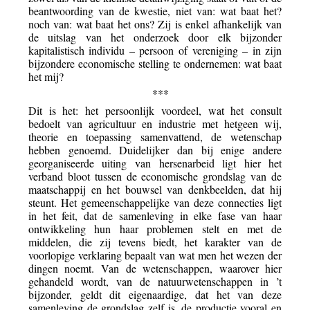
beantwoording van de kwestie, niet van: wat baat het?
noch van: wat baat het ons? Zij is enkel afhankelijk van
de uitslag van het onderzoek door elk bijzonder
kapitalistisch individu – persoon of vereniging – in zijn
bijzondere economische stelling te ondernemen: wat baat
het mij?
***
Dit is het: het persoonlijk voordeel, wat het consult
bedoelt van agricultuur en industrie met hetgeen wij,
theorie en toepassing samenvattend, de wetenschap
hebben genoemd. Duidelijker dan bij enige andere
georganiseerde uiting van hersenarbeid ligt hier het
verband bloot tussen de economische grondslag van de
maatschappij en het bouwsel van denkbeelden, dat hij
steunt. Het gemeenschappelijke van deze connecties ligt
in het feit, dat de samenleving in elke fase van haar
ontwikkeling hun haar problemen stelt en met de
middelen, die zij tevens biedt, het karakter van de
voorlopige verklaring bepaalt van wat men het wezen der
dingen noemt. Van de wetenschappen, waarover hier
gehandeld wordt, van de natuurwetenschappen in ’t
bijzonder, geldt dit eigenaardige, dat het van deze
samenleving de grondslag zelf is, de productie vooral en