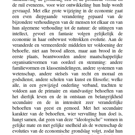
de ruil eveneens, voor wier ontwikkeling hun hulp wordt
gevraagd. Met elke grote wijziging in de economie gaat
een even diepgaande verandering gepaard van de
bijzondere verhoudingen van de mensen tot elkaar en van
hun algemene verhouding tot de natuur: de uitingen van
intellect, gevoel en fantasie volgen gelijkelijk de
economie in haar onbewust voltrokken evolutie. Aan de
veranderde en vermeerderde middelen ter voldoening der
behoefte, niet aan brood alleen, maar aan brood in de
eerste plaats, beantwoorden andere maatschappelijke
organisatievormen van oordeel en stemming: andere
familievormen en klassenindelingen, andere systemen van
wetenschap, andere stelsels van recht en moraal en
godsdienst, andere scholen van kunst en filosofie; welke
alle, in een gewijzigd onderling verband, trachten te
voldoen aan de primaire en standvastige behoeften van
het dierlijk leven en de in ontstaan en belangrijkheid
secundaire en de in intensiteit zeer veranderlijke
behoeften van geest en gemoed. Met het secundaire
karakter van de behoeften, wier vervulling hun doel is,
hangt samen, dat geen van deze “ideologische” vormen in
gelijke mate en met gelijke snelheid als de wetenschap de
evoluties van de economische grondslag volgt, zodat hun