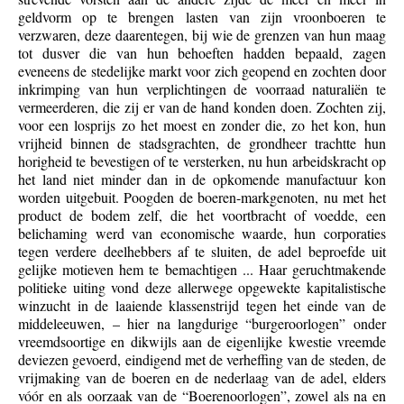
geldvorm op te brengen lasten van zijn vroonboeren te
verzwaren, deze daarentegen, bij wie de grenzen van hun maag
tot dusver die van hun behoeften hadden bepaald, zagen
eveneens de stedelijke markt voor zich geopend en zochten door
inkrimping van hun verplichtingen de voorraad naturaliën te
vermeerderen, die zij er van de hand konden doen. Zochten zij,
voor een losprijs zo het moest en zonder die, zo het kon, hun
vrijheid binnen de stadsgrachten, de grondheer trachtte hun
horigheid te bevestigen of te versterken, nu hun arbeidskracht op
het land niet minder dan in de opkomende manufactuur kon
worden uitgebuit. Poogden de boeren-markgenoten, nu met het
product de bodem zelf, die het voortbracht of voedde, een
belichaming werd van economische waarde, hun corporaties
tegen verdere deelhebbers af te sluiten, de adel beproefde uit
gelijke motieven hem te bemachtigen ... Haar geruchtmakende
politieke uiting vond deze allerwege opgewekte kapitalistische
winzucht in de laaiende klassenstrijd tegen het einde van de
middeleeuwen, – hier na langdurige “burgeroorlogen” onder
vreemdsoortige en dikwijls aan de eigenlijke kwestie vreemde
deviezen gevoerd, eindigend met de verheffing van de steden, de
vrijmaking van de boeren en de nederlaag van de adel, elders
vóór en als oorzaak van de “Boerenoorlogen”, zowel als na en