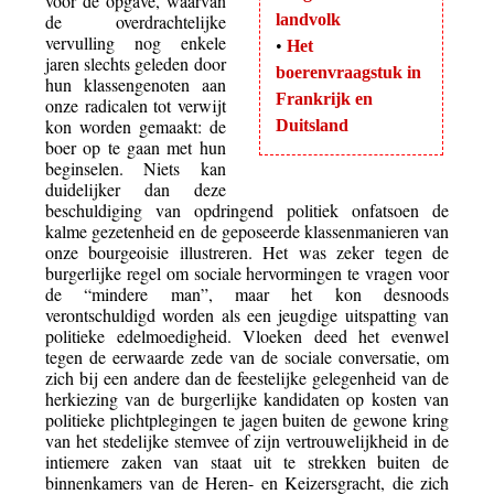
voor de opgave, waarvan
de overdrachtelijke
landvolk
vervulling nog enkele
•
Het
jaren slechts geleden door
boerenvraagstuk in
hun klassengenoten aan
Frankrijk en
onze radicalen tot verwijt
kon worden gemaakt: de
Duitsland
boer op te gaan met hun
beginselen. Niets kan
duidelijker dan deze
beschuldiging van opdringend politiek onfatsoen de
kalme gezetenheid en de geposeerde klassenmanieren van
onze bourgeoisie illustreren. Het was zeker tegen de
burgerlijke regel om sociale hervormingen te vragen voor
de “mindere man”, maar het kon desnoods
verontschuldigd worden als een jeugdige uitspatting van
politieke edelmoedigheid. Vloeken deed het evenwel
tegen de eerwaarde zede van de sociale conversatie, om
zich bij een andere dan de feestelijke gelegenheid van de
herkiezing van de burgerlijke kandidaten op kosten van
politieke plichtplegingen te jagen buiten de gewone kring
van het stedelijke stemvee of zijn vertrouwelijkheid in de
intiemere zaken van staat uit te strekken buiten de
binnenkamers van de Heren- en Keizersgracht, die zich