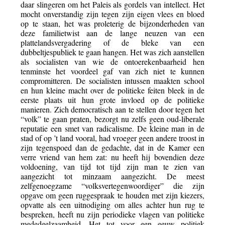
daar slingeren om het Paleis als gordels van intellect. Het
mocht onverstandig zijn tegen zijn eigen vlees en bloed
op te staan, het was proleterig de bijzonderheden van
deze familietwist aan de lange neuzen van een
plattelandsvergadering of de bleke van een
dubbeltjespubliek te gaan hangen. Het was zich aanstellen
als socialisten van wie de ontoerekenbaarheid hen
tenminste het voordeel gaf van zich niet te kunnen
compromitteren. De socialisten intussen maakten school
en hun kleine macht over de politieke feiten bleek in de
eerste plaats uit hun grote invloed op de politieke
manieren. Zich democratisch aan te stellen door tegen het
“volk” te gaan praten, bezorgt nu zelfs geen oud-liberale
reputatie een smet van radicalisme. De kleine man in de
stad of op ’t land vooral, had vroeger geen andere troost in
zijn tegenspoed dan de gedachte, dat in de Kamer een
verre vriend van hem zat: nu heeft hij bovendien deze
voldoening, van tijd tot tijd zijn man te zien van
aangezicht tot minzaam aangezicht. De meest
zelfgenoegzame “volksvertegenwoordiger” die zijn
opgave om geen ruggespraak te houden met zijn kiezers,
opvatte als een uitnodiging om alles achter hun rug te
bespreken, heeft nu zijn periodieke vlagen van politieke
mededeelzaamheid. Het tot voor een eeuw politiek