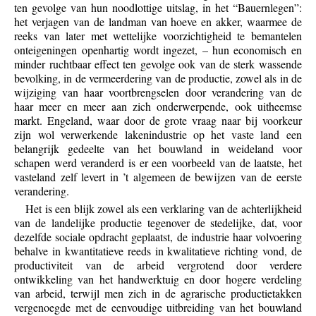
ten gevolge van hun noodlottige uitslag, in het “Bauernlegen”:
het verjagen van de landman van hoeve en akker, waarmee de
reeks van later met wettelijke voorzichtigheid te bemantelen
onteigeningen openhartig wordt ingezet, – hun economisch en
minder ruchtbaar effect ten gevolge ook van de sterk wassende
bevolking, in de vermeerdering van de productie, zowel als in de
wijziging van haar voortbrengselen door verandering van de
haar meer en meer aan zich onderwerpende, ook uitheemse
markt. Engeland, waar door de grote vraag naar bij voorkeur
zijn wol verwerkende lakenindustrie op het vaste land een
belangrijk gedeelte van het bouwland in weideland voor
schapen werd veranderd is er een voorbeeld van de laatste, het
vasteland zelf levert in ’t algemeen de bewijzen van de eerste
verandering.
Het is een blijk zowel als een verklaring van de achterlijkheid
van de landelijke productie tegenover de stedelijke, dat, voor
dezelfde sociale opdracht geplaatst, de industrie haar volvoering
behalve in kwantitatieve reeds in kwalitatieve richting vond, de
productiviteit van de arbeid vergrotend door verdere
ontwikkeling van het handwerktuig en door hogere verdeling
van arbeid, terwijl men zich in de agrarische productietakken
vergenoegde met de eenvoudige uitbreiding van het bouwland