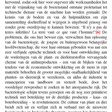
hervormd, zodat ook hier voor ongeveer alle werkzaamheden het
met de vrijmaking van de boerenstand ontstane proletariaat tot
technische dienaar van de machine kan worden gemaakt. De
kennis van de bodem en van de hulpmiddelen om zijn
samenstelling doeltreffend te wijzigen is uitgebreid genoeg om
zonder grote overdrijving te kunnen beweren: “Il n’y a pas de
[6]
terres infertiles! La terre vaut ce que vaut l’homme!”
De
problemen, die ons hier bewust zijn, verwachten hun oplossing
van de bacteriologie, de jongste en buitengewoon belangrijke
hoofdwetenschap, die voor haar ontstaan gebonden was aan een
zeer verfijnde optische techniek en voor haar ontwikkeling aan
de vorderingen van de plant- en dierkleurstoffen vervangende
chemie van de anilineproducten – een van de blijken van de
tendens van de economische ontwikkeling om de mens in zijn
materiële behoeften de grootst mogelijke onafhankelijkheid van
planten- en dierenrijk te verzekeren, en aldus de industrie te
emanciperen van landbouw en veeteelt beide, door het
voordeliger ruwproduct te zoeken in het anorganische rijk. De
bacteriologie schijnt tevens geroepen om de nog zeer primitieve
techniek met betrekking tot de dierlijke producten – kaas- en
boterbereiding – te revolutioneren. De cultuur van plant en dier
breidt zich uit en verfijnt zich in verband met de nieuwere
fysiologische en biologische theorieën, waarvan het darwinisme