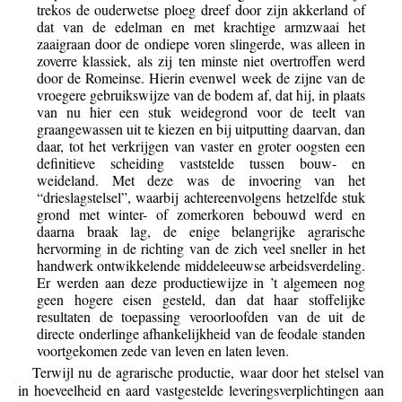
trekos de ouderwetse ploeg dreef door zijn akkerland of
dat van de edelman en met krachtige armzwaai het
zaaigraan door de ondiepe voren slingerde, was alleen in
zoverre klassiek, als zij ten minste niet overtroffen werd
door de Romeinse. Hierin evenwel week de zijne van de
vroegere gebruikswijze van de bodem af, dat hij, in plaats
van nu hier een stuk weidegrond voor de teelt van
graangewassen uit te kiezen en bij uitputting daarvan, dan
daar, tot het verkrijgen van vaster en groter oogsten een
definitieve scheiding vaststelde tussen bouw- en
weideland. Met deze was de invoering van het
“drieslagstelsel”, waarbij achtereenvolgens hetzelfde stuk
grond met winter- of zomerkoren bebouwd werd en
daarna braak lag, de enige belangrijke agrarische
hervorming in de richting van de zich veel sneller in het
handwerk ontwikkelende middeleeuwse arbeidsverdeling.
Er werden aan deze productiewijze in ’t algemeen nog
geen hogere eisen gesteld, dan dat haar stoffelijke
resultaten de toepassing veroorloofden van de uit de
directe onderlinge afhankelijkheid van de feodale standen
voortgekomen zede van leven en laten leven.
Terwijl nu de agrarische productie, waar door het stelsel van
in hoeveelheid en aard vastgestelde leveringsverplichtingen aan