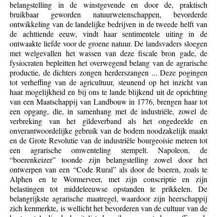
belangstelling in de winstgevende en door de, praktisch
bruikbaar geworden natuurwetenschappen, bevorderde
ontwikkeling van de landelijke bedrijven in de tweede helft van
de achttiende eeuw, vindt haar sentimentele uiting in de
ontwaakte liefde voor de groene natuur. De landsvaders sloegen
met welgevallen het wassen van deze fiscale bron gade, de
fysiocraten bepleitten het overwegend belang van de agrarische
productie, de dichters zongen herderszangen ... Deze pogingen
tot verheffing van de agricultuur, steunend op het inzicht van
haar mogelijkheid en bij ons te lande blijkend uit de oprichting
van een Maatschappij van Landbouw in 1776, brengen haar tot
een opgang, die, in samenhang met de industriële, zowel de
verbreking van het gildeverband als het ongedeelde en
onverantwoordelijke gebruik van de bodem noodzakelijk maakt
en de Grote Revolutie van de industriële bourgeoisie meteen tot
een agrarische omwenteling stempelt. Napoleon, de
“boerenkeizer” toonde zijn belangstelling zowel door het
ontwerpen van een “Code Rural” als door de boeren, zoals te
Alphen en te Wormerveer, met zijn conscriptie en zijn
belastingen tot middeleeuwse opstanden te prikkelen. De
belangrijkste agrarische maatregel, waardoor zijn heerschappij
zich kenmerkte, is wellicht het bevorderen van de cultuur van de