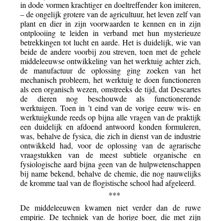
in dode vormen krachtiger en doeltreffender kon imiteren,
– de ongelijk grotere van de agricultuur, het leven zelf van
plant en dier in zijn voorwaarden te kennen en in zijn
ontplooiing te leiden in verband met hun mysterieuze
betrekkingen tot lucht en aarde. Het is duidelijk, wie van
beide de andere voorbij zou streven, toen met de gehele
middeleeuwse ontwikkeling van het werktuig achter zich,
de manufactuur de oplossing ging zoeken van het
mechanisch probleem, het werktuig te doen functioneren
als een organisch wezen, omstreeks de tijd, dat Descartes
de dieren nog beschouwde als functionerende
werktuigen. Toen in ’t eind van de vorige eeuw wis- en
werktuigkunde reeds op bijna alle vragen van de praktijk
een duidelijk en afdoend antwoord konden formuleren,
was, behalve de fysica, die zich in dienst van de industrie
ontwikkeld had, voor de oplossing van de agrarische
vraagstukken van de meest subtiele organische en
fysiologische aard bijna geen van de hulpwetenschappen
bij name bekend, behalve de chemie, die nog nauwelijks
de kromme taal van de flogistische school had afgeleerd.
***
De middeleeuwen kwamen niet verder dan de ruwe
empirie. De techniek van de horige boer, die met zijn