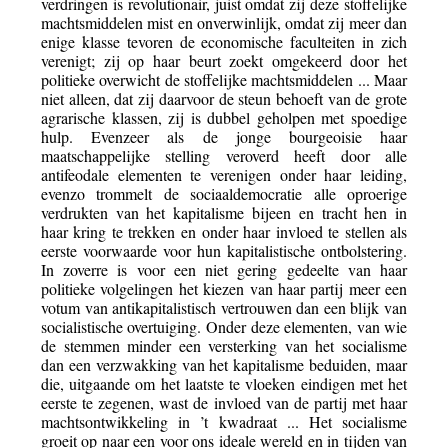
verdringen is revolutionair, juist omdat zij deze stoffelijke
machtsmiddelen mist en onverwinlijk, omdat zij meer dan
enige klasse tevoren de economische faculteiten in zich
verenigt; zij op haar beurt zoekt omgekeerd door het
politieke overwicht de stoffelijke machtsmiddelen ... Maar
niet alleen, dat zij daarvoor de steun behoeft van de grote
agrarische klassen, zij is dubbel geholpen met spoedige
hulp. Evenzeer als de jonge bourgeoisie haar
maatschappelijke stelling veroverd heeft door alle
antifeodale elementen te verenigen onder haar leiding,
evenzo trommelt de sociaaldemocratie alle oproerige
verdrukten van het kapitalisme bijeen en tracht hen in
haar kring te trekken en onder haar invloed te stellen als
eerste voorwaarde voor hun kapitalistische ontbolstering.
In zoverre is voor een niet gering gedeelte van haar
politieke volgelingen het kiezen van haar partij meer een
votum van antikapitalistisch vertrouwen dan een blijk van
socialistische overtuiging. Onder deze elementen, van wie
de stemmen minder een versterking van het socialisme
dan een verzwakking van het kapitalisme beduiden, maar
die, uitgaande om het laatste te vloeken eindigen met het
eerste te zegenen, wast de invloed van de partij met haar
machtsontwikkeling in ’t kwadraat ... Het socialisme
groeit op naar een voor ons ideale wereld en in tijden van