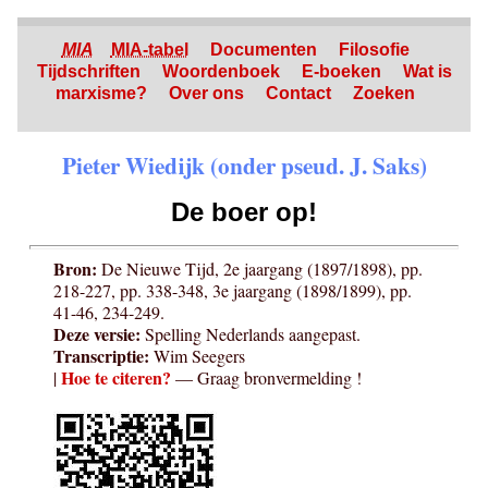
MIA
MIA-tabel
Documenten
Filosofie
Tijdschriften
Woordenboek
E-boeken
Wat is
marxisme?
Over ons
Contact
Zoeken
Pieter Wiedijk (onder pseud. J. Saks)
De boer op!
Bron:
De Nieuwe Tijd, 2e jaargang (1897/1898), pp.
218-227, pp. 338-348, 3e jaargang (1898/1899), pp.
41-46, 234-249.
Deze versie:
Spelling Nederlands aangepast.
Transcriptie:
Wim Seegers
Hoe te citeren?
|
— Graag bronvermelding !