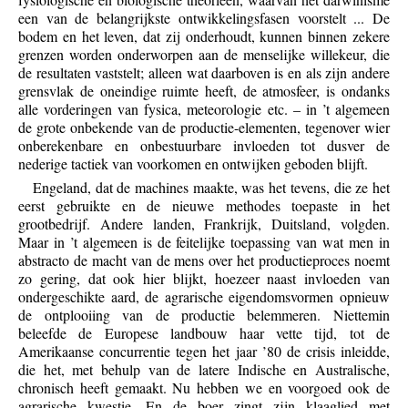
een van de belangrijkste ontwikkelingsfasen voorstelt ... De
bodem en het leven, dat zij onderhoudt, kunnen binnen zekere
grenzen worden onderworpen aan de menselijke willekeur, die
de resultaten vaststelt; alleen wat daarboven is en als zijn andere
grensvlak de oneindige ruimte heeft, de atmosfeer, is ondanks
alle vorderingen van fysica, meteorologie etc. – in ’t algemeen
de grote onbekende van de productie-elementen, tegenover wier
onberekenbare en onbestuurbare invloeden tot dusver de
nederige tactiek van voorkomen en ontwijken geboden blijft.
Engeland, dat de machines maakte, was het tevens, die ze het
eerst gebruikte en de nieuwe methodes toepaste in het
grootbedrijf. Andere landen, Frankrijk, Duitsland, volgden.
Maar in ’t algemeen is de feitelijke toepassing van wat men in
abstracto de macht van de mens over het productieproces noemt
zo gering, dat ook hier blijkt, hoezeer naast invloeden van
ondergeschikte aard, de agrarische eigendomsvormen opnieuw
de ontplooiing van de productie belemmeren. Niettemin
beleefde de Europese landbouw haar vette tijd, tot de
Amerikaanse concurrentie tegen het jaar ’80 de crisis inleidde,
die het, met behulp van de latere Indische en Australische,
chronisch heeft gemaakt. Nu hebben we en voorgoed ook de
agrarische kwestie. En de boer zingt zijn klaaglied met