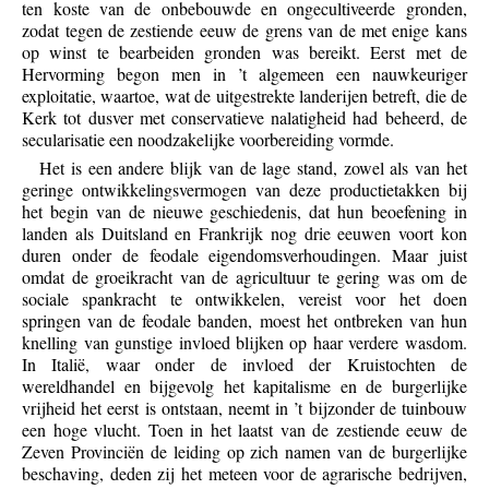
ten koste van de onbebouwde en ongecultiveerde gronden,
zodat tegen de zestiende eeuw de grens van de met enige kans
op winst te bearbeiden gronden was bereikt. Eerst met de
Hervorming begon men in ’t algemeen een nauwkeuriger
exploitatie, waartoe, wat de uitgestrekte landerijen betreft, die de
Kerk tot dusver met conservatieve nalatigheid had beheerd, de
secularisatie een noodzakelijke voorbereiding vormde.
Het is een andere blijk van de lage stand, zowel als van het
geringe ontwikkelingsvermogen van deze productietakken bij
het begin van de nieuwe geschiedenis, dat hun beoefening in
landen als Duitsland en Frankrijk nog drie eeuwen voort kon
duren onder de feodale eigendomsverhoudingen. Maar juist
omdat de groeikracht van de agricultuur te gering was om de
sociale spankracht te ontwikkelen, vereist voor het doen
springen van de feodale banden, moest het ontbreken van hun
knelling van gunstige invloed blijken op haar verdere wasdom.
In Italië, waar onder de invloed der Kruistochten de
wereldhandel en bijgevolg het kapitalisme en de burgerlijke
vrijheid het eerst is ontstaan, neemt in ’t bijzonder de tuinbouw
een hoge vlucht. Toen in het laatst van de zestiende eeuw de
Zeven Provinciën de leiding op zich namen van de burgerlijke
beschaving, deden zij het meteen voor de agrarische bedrijven,