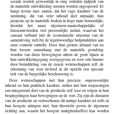
sociale wortels gewoonlijk in enig verleden tijdperk van
de materiële ontwikkeling moeten worden opgespoord. Er
hangt tevens mee samen, dat het vage karakter van de
stemming, die van veler inhoud deel uitmaakt, hun
projectie op de materiële bodem in hoge mate bemoeilijkt,
doordat het naast algemeen-maatschappelijke of
klasseninvloeden veel persoonlijks insluit, waarvan het
causaal verband met de economische structuur van de
samenleving zich bij de tegenwoordige hulpmiddelen aan
onze controle onttrekt. Door hun grotere afstand van en
hun lossere samenhang met de materiële grondslag
worden van diens bewegingen alleen de grote lijnen in
hun ontwikkelingsgang weergegeven en voor vele hunner
door bemiddeling van de exacte wetenschappen zelf, de
erkenning van wier invloed in dit opzicht een speciale
trek van de burgerlijke beschouwing is.
Deze wetenschappen met hun precieze, onpersoonlijke
inhoud en hun praktisch karakter, stellen met hun toepassingen
een integrerend deel van de productie zelf voor en volgen in hun
bespiegelingen haar bewegingen op de voet. Zij zijn de dienaren
van de productie en verloochenen dit nuttige karakter tot zelfs in
hun hoogste uitingen niet; hun theorieën geven de algemene
richting aan, waarin het hoogste nuttigheidseffect kan worden