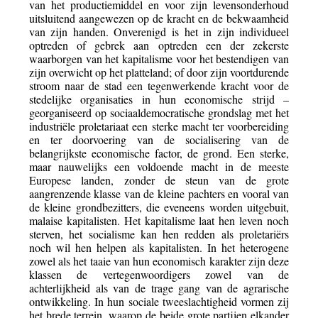
van het productiemiddel en voor zijn levensonderhoud
uitsluitend aangewezen op de kracht en de bekwaamheid
van zijn handen. Onverenigd is het in zijn individueel
optreden of gebrek aan optreden een der zekerste
waarborgen van het kapitalisme voor het bestendigen van
zijn overwicht op het platteland; of door zijn voortdurende
stroom naar de stad een tegenwerkende kracht voor de
stedelijke organisaties in hun economische strijd –
georganiseerd op sociaaldemocratische grondslag met het
industriële proletariaat een sterke macht ter voorbereiding
en ter doorvoering van de socialisering van de
belangrijkste economische factor, de grond. Een sterke,
maar nauwelijks een voldoende macht in de meeste
Europese landen, zonder de steun van de grote
aangrenzende klasse van de kleine pachters en vooral van
de kleine grondbezitters, die eveneens worden uitgebuit,
malaise kapitalisten. Het kapitalisme laat hen leven noch
sterven, het socialisme kan hen redden als proletariërs
noch wil hen helpen als kapitalisten. In het heterogene
zowel als het taaie van hun economisch karakter zijn deze
klassen de vertegenwoordigers zowel van de
achterlijkheid als van de trage gang van de agrarische
ontwikkeling. In hun sociale tweeslachtigheid vormen zij
het brede terrein, waarop de beide grote partijen elkander