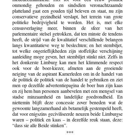
onmondig gehouden en sindsdien veronachtzaamde
platteland gaat een gouden tijd beleven en staat, nu zijn
conservatieve gezindheid verslapt, het terrein van grote
politieke bedrijvigheid te worden. Het is, met elke
censusverlaging meer, binnen de sfeer van het
parlementaire stelsel getrokken, dat ten minste de tendens
heeft, de strijd van de kwalitatief verschillende belangen
langs kwantitatieve weg te beslechten; en het stembiljet,
tot welke ongerieflijkheden zijn stoffelijke verschijning
aanleiding moge geven, het stembiljet stinkt niet. Zelfs in
het donkerste Limburg kan men het klimmende respect
ook voor de boer-kiezer, afmeten aan de groeiende
neiging van de aspirant Kamerleden om in de handel van
de politiek de politiek van de handel te gebruiken en ziet
men op dezelfde advertentiepagina de boer hun zijn kaas
en zij hem hun personen aanbevelen met een mengsel van
stadse minzaamheid en landelijke goedrondheid. En
niettemin blijft deze concessie zover beneden wat de
gewoonte langzamerhand als betamelijk gestempeld heeft,
dat voor enigszins geciviliseerde neuzen beide Limburgse
waren – politiek en kaas – in dezelfde reuk staan, deze:
“dass sie alle Beide stinken”.
***