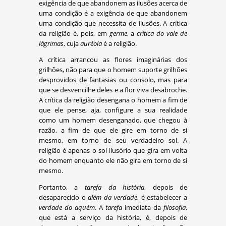
exigência de que abandonem as ilusões acerca de
uma condição é a exigência de que abandonem
uma condição que necessita de ilusões. A crítica
da religião é, pois, em
germe
, a
crítica do vale de
lágrimas
, cuja
auréola
é a religião.
A crítica arrancou as flores imaginárias dos
grilhões, não para que o homem suporte grilhões
desprovidos de fantasias ou consolo, mas para
que se desvencilhe deles e a flor viva desabroche.
A crítica da religião desengana o homem a fim de
que ele pense, aja, configure a sua realidade
como um homem desenganado, que chegou à
razão, a fim de que ele gire em torno de si
mesmo, em torno de seu verdadeiro sol. A
religião é apenas o sol ilusório que gira em volta
do homem enquanto ele não gira em torno de si
mesmo.
Portanto, a
tarefa da história
, depois de
desaparecido o
além da verdade
, é estabelecer a
verdade do aquém
. A
tarefa
imediata da
filosofia
,
que está a serviço da história, é, depois de