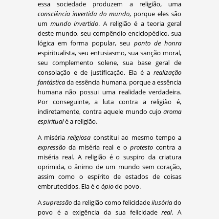
essa sociedade produzem a religião, uma
consciência invertida do mundo
, porque eles são
um
mundo invertido
. A religião é a teoria geral
deste mundo, seu compêndio enciclopédico, sua
lógica em forma popular, seu
ponto de honra
espiritualista, seu entusiasmo, sua sanção moral,
seu complemento solene, sua base geral de
consolação e de justificação. Ela é a
realização
fantástica
da essência humana, porque a essência
humana não possui uma realidade verdadeira.
Por conseguinte, a luta contra a religião é,
indiretamente, contra aquele mundo cujo
aroma
espiritual
é a religião.
A miséria
religiosa
constitui ao mesmo tempo a
expressão
da miséria real e o
protesto
contra a
miséria real. A religião é o suspiro da criatura
oprimida, o ânimo de um mundo sem coração,
assim como o espírito de estados de coisas
embrutecidos. Ela é o
ópio
do povo.
A
supressão
da religião como felicidade
ilusória
do
povo é a exigência da sua felicidade
real
. A