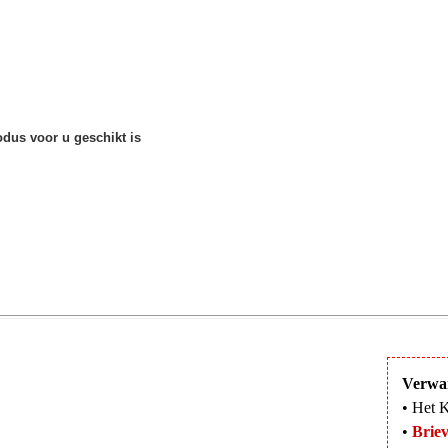
dus voor u geschikt is
Verwa
• Het K
•
Briev