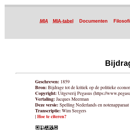
MIA
MIA-tabel
Documenten
Filosof
Bijdra
Geschreven:
1859
Bron:
Bijdrage tot de kritiek op de politieke econ
Copyright:
Uitgeverij Pegasus (https://www.pegasus
Vertaling:
Jacques Meerman
Deze versie:
Spelling Nederlands en notenapparaat
Transcriptie:
Wim Seegers
Hoe te citeren?
|