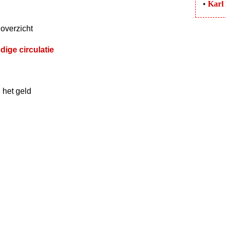
•
Karl
 overzicht
ige circulatie
 het geld