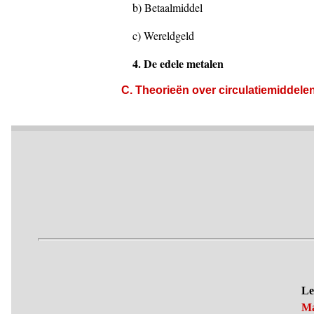
b) Betaalmiddel
c) Wereldgeld
4. De edele metalen
C. Theorieën over circulatiemiddele
Le
Ma