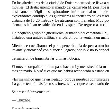
En los alrededores de la ciudad de Dniepropetrovsk se lleva a c
móviles. El destacamento al mando del camarada M. persigue in
destacamento. Vigilantes exploradores informaron al mando de qu
exploradores condujo a los guerrilleros al encuentro de los fasci
distancia de 15-20 metros y los atacaron con granadas. Muy pocos
alemanes habían restablecido en la víspera. De regreso a su cam
Un pequeño grupo de guerrilleros, al mando del camarada Ch., p
instalado una unidad militar, y arrojaron por la ventana un man
Mientras escuchábamos el parte, penetró en la despensa otro hom
levanté y cuchicheó con el recién llegado; por lo visto lo conocí
Terminaron de transmitir las últimas noticias.
El nuevo compañero dio un paso hacia mí y me estrechó la man
mas animado. No sé si es que me habría reconocido o estaba ent
- Es magnífico que hayas llegado, porque nuestros comunistas e
La gente tendrá más fe en sus fuerzas al ver que el secretario de
Se presentó brevemente:
— Chuzhbá.
Después prosiguió: