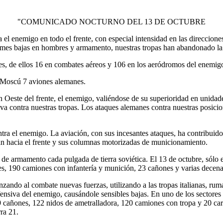
"COMUNICADO NOCTURNO DEL 13 DE OCTUBRE
ra el enemigo en todo el frente, con especial intensidad en las direcci
enormes bajas en hombres y armamento, nuestras tropas han abandonado l
s, de ellos 16 en combates aéreos y 106 en los aeródromos del enemigo
e Moscú 7 aviones alemanes.
ión Oeste del frente, el enemigo, valiéndose de su superioridad en unidad
iva contra nuestras tropas. Los ataques alemanes contra nuestras posicio
ntra el enemigo. La aviación, con sus incesantes ataques, ha contribuido
an hacia el frente y sus columnas motorizadas de municionamiento.
de armamento cada pulgada de tierra soviética. El 13 de octubre, sólo e
ues, 190 camiones con infantería y munición, 23 cañones y varias decena
nzando al combate nuevas fuerzas, utilizando a las tropas italianas, ru
ensiva del enemigo, causándole sensibles bajas. En uno de los sectores 
, 9 cañones, 122 nidos de ametralladora, 120 camiones con tropa y 20 ca
ra 21.