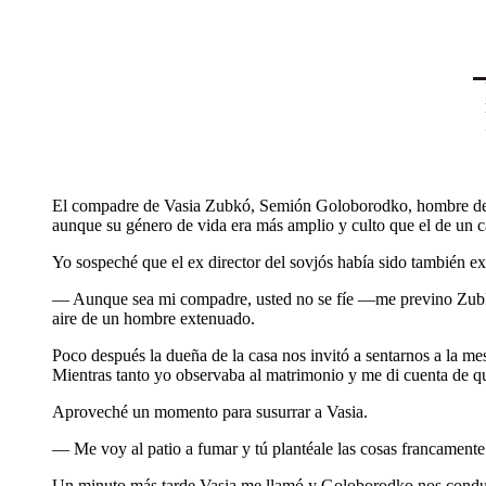
El compadre de Vasia Zubkó, Semión Goloborodko, hombre de unos
aunque su género de vida era más amplio y culto que el de un 
Yo sospeché que el ex director del sovjós había sido también e
— Aunque sea mi compadre, usted no se fíe —me previno Zubkó. 
aire de un hombre extenuado.
Poco después la dueña de la casa nos invitó a sentarnos a la m
Mientras tanto yo observaba al matrimonio y me di cuenta de qu
Aproveché un momento para susurrar a Vasia.
— Me voy al patio a fumar y tú plantéale las cosas francamente:
Un minuto más tarde Vasia me llamó y Goloborodko nos condujo 