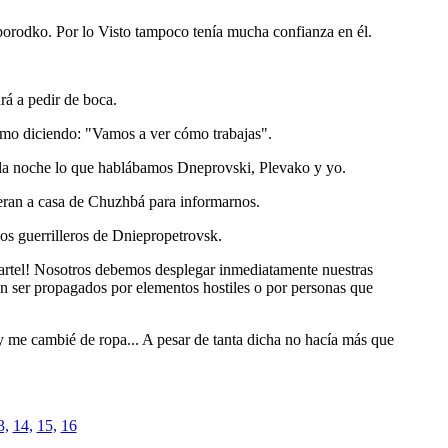
orodko. Por lo Visto tampoco tenía mucha confianza en él.
rá a pedir de boca.
como diciendo: "Vamos a ver cómo trabajas".
da la noche lo que hablábamos Dneprovski, Plevako y yo.
eran a casa de Chuzhbá para informarnos.
os guerrilleros de Dniepropetrovsk.
cuartel! Nosotros debemos desplegar inmediatamente nuestras
n ser propagados por elementos hostiles o por personas que
 me cambié de ropa... A pesar de tanta dicha no hacía más que
3,
14,
15,
16