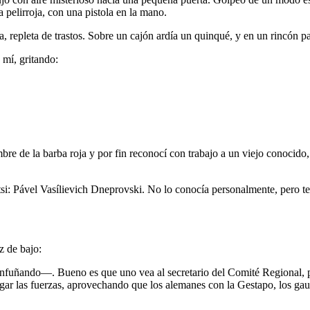
a pelirroja, con una pistola en la mano.
, repleta de trastos. Sobre un cajón ardía un quinqué, y en un rincón p
 mí, gritando:
bre de la barba roja y por fin reconocí con trabajo a un viejo conocido
i: Pável Vasílievich Dneprovski. No lo conocía personalmente, pero te
z de bajo:
fuñando—. Bueno es que uno vea al secretario del Comité Regional, pe
ar las fuerzas, aprovechando que los alemanes con la Gestapo, los gau