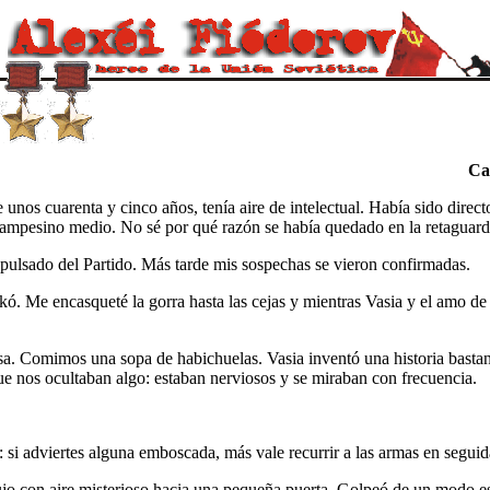
Ca
 cuarenta y cinco años, tenía aire de intelectual. Había sido directo
campesino medio. No sé por qué razón se había quedado en la retaguar
xpulsado del Partido. Más tarde mis sospechas se vieron confirmadas.
Me encasqueté la gorra hasta las cejas y mientras Vasia y el amo de l
esa. Comimos una sopa de habichuelas. Vasia inventó una historia bastan
e nos ocultaban algo: estaban nerviosos y se miraban con frecuencia.
 si adviertes alguna emboscada, más vale recurrir a las armas en seguid
con aire misterioso hacia una pequeña puerta. Golpeó de un modo espec