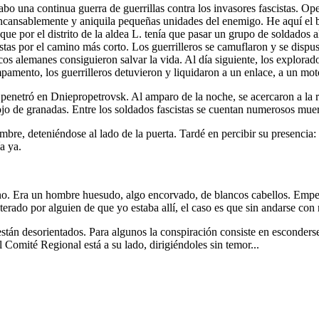
abo una continua guerra de guerrillas contra los invasores fascistas. Op
cansablemente y aniquila pequeñas unidades del enemigo. He aquí el br
e por el distrito de la aldea L. tenía que pasar un grupo de soldados a
stas por el camino más corto. Los guerrilleros se camuflaron y se dispusi
 alemanes consiguieron salvar la vida. Al día siguiente, los exploradore
pamento, los guerrilleros detuvieron y liquidaron a un enlace, a un mot
enetró en Dniepropetrovsk. Al amparo de la noche, se acercaron a la res
ojo de granadas. Entre los soldados fascistas se cuentan numerosos muer
bre, deteniéndose al lado de la puerta. Tardé en percibir su presencia:
a ya.
o. Era un hombre huesudo, algo encorvado, de blancos cabellos. Empez
erado por alguien de que yo estaba allí, el caso es que sin andarse co
stán desorientados. Para algunos la conspiración consiste en esconders
l Comité Regional está a su lado, dirigiéndoles sin temor...