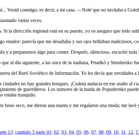
... Venid conmigo, es decir, a mi casa. —Noté que no invitaba a Golob
siasmado varias veces.
i la dirección regional está en su puesto, yo os aseguro que todo sald
go retador: parecía que me desafiaba y sus ojos brillaban maliciosos, 
stufa y a prepararnos algo para comer. Después, silencioso, escuchó to
ue al día siguiente, a las once de la mañana, Priadkó y Strashenko fu
erra del Buró Soviético de Información. Yo les decía que envidiaba a l
as ciudades no hay grandes bosques. ¡Cuánta audacia en ese asalto al 
egimiento de guerrilleros. Los rumores de la huida de Popudrenko puede
o estaba tranquilo.
ante heno seco, me dieron una manta y me regalaron una muda; me lavé y
arte 13,
capitulo 3 parte 01,
02,
03,
04,
05,
06,
07,
08,
09,
10,
11,
12,
1