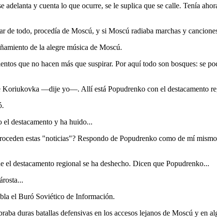
se adelanta y cuenta lo que ocurre, se le suplica que se calle. Tenía ah
sar de todo, procedía de Moscú, y si Moscú radiaba marchas y cancione
amiento de la alegre música de Moscú.
os que no hacen más que suspirar. Por aquí todo son bosques: se podría
e Koriukovka —dije yo—. Allí está Popudrenko con el destacamento reg
ó.
el destacamento y ha huido...
oceden estas "noticias"? Respondo de Popudrenko como de mí mismo. Z
e el destacamento regional se ha deshecho. Dicen que Popudrenko...
rosta...
a el Buró Soviético de Información.
libraba duras batallas defensivas en los accesos lejanos de Moscú y en a