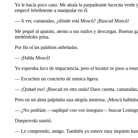
Yo le hacía poco caso. Me atraía la parpadeante lucecita verde y
empecé febrilmente a manipular en él.
— A ver, camaradas, ¿dónde está Moscú? ¡Buscad Moscú!
Me pegué al aparato, atento a sus ruidos y descargas. Buenas g
metiéndoles prisa.
Por fin oí las palabras anheladas.
— ¡Habla Moscú!
Yo esperaba loco de impaciencia, pero el locutor se puso a enu
— Escuchen un concierto de música ligera.
— ¡Quitad eso! ¡Buscad en otra onda! Daos cuenta, camaradas, 
Pero en mi alma palpitaba una alegría inmensa. ¡Moscú hablaba
— ¿No podríais —supliqué con voz insegura— buscar Lening
Dneprovski sonrió.
— Le comprendo, amigo. También yo estuve muy inquieto hasta qu