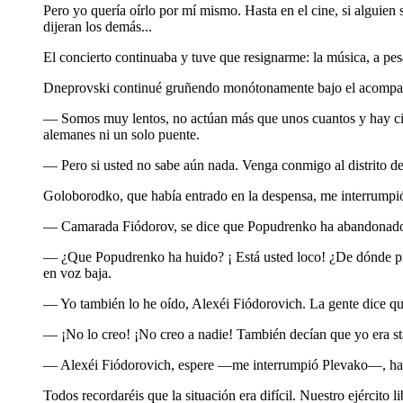
Pero yo quería oírlo por mí mismo. Hasta en el cine, si alguien 
dijeran los demás...
El concierto continuaba y tuve que resignarme: la música, a pe
Dneprovski continué gruñendo monótonamente bajo el acompañ
— Somos muy lentos, no actúan más que unos cuantos y hay cient
alemanes ni un solo puente.
— Pero si usted no sabe aún nada. Venga conmigo al distrito d
Goloborodko, que había entrado en la despensa, me interrumpi
— Camarada Fiódorov, se dice que Popudrenko ha abandonado 
— ¿Que Popudrenko ha huido? ¡ Está usted loco! ¿De dónde pr
en voz baja.
— Yo también lo he oído, Alexéi Fiódorovich. La gente dice qu
— ¡No lo creo! ¡No creo a nadie! También decían que yo era stá
— Alexéi Fiódorovich, espere —me interrumpió Plevako—, habl
Todos recordaréis que la situación era difícil. Nuestro ejército 