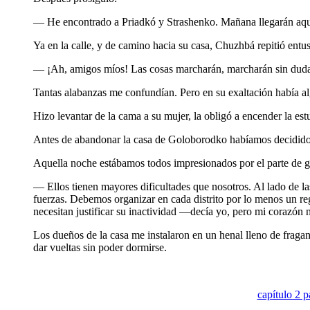
— He encontrado a Priadkó y Strashenko. Mañana llegarán aquí
Ya en la calle, y de camino hacia su casa, Chuzhbá repitió entu
— ¡Ah, amigos míos! Las cosas marcharán, marcharán sin duda. S
Tantas alabanzas me confundían. Pero en su exaltación había al
Hizo levantar de la cama a su mujer, la obligó a encender la e
Antes de abandonar la casa de Goloborodko habíamos decidido q
Aquella noche estábamos todos impresionados por el parte de gu
— Ellos tienen mayores dificultades que nosotros. Al lado de l
fuerzas. Debemos organizar en cada distrito por lo menos un r
necesitan justificar su inactividad —decía yo, pero mi corazón n
Los dueños de la casa me instalaron en un henal lleno de frag
dar vueltas sin poder dormirse.
capítulo 2 p