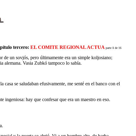
pítulo tercero:
EL COMITE REGIONAL ACTUA
parte
1
de 16
r de un sovjós, pero últimamente era un simple koljosiano;
dia alemana. Vasia Zubkó tampoco lo sabía.
a casa se saludaban efusivamente, me senté en el banco con el
te ingeniosa: hay que confesar que era un maestro en eso.
a.
ial y la puerta se abrió. Vi a un hombre alto, de barba