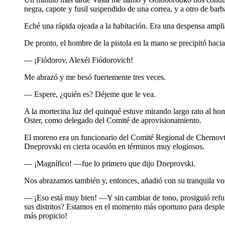
negra, capote y fusil suspendido de una correa, y a otro de barb
Eché una rápida ojeada a la habitación. Era una despensa amplia
De pronto, el hombre de la pistola en la mano se precipitó hacia
— ¡Fiódorov, Alexéi Fiódorovich!
Me abrazó y me besó fuertemente tres veces.
— Espere, ¿quién es? Déjeme que le vea.
A la mortecina luz del quinqué estuve mirando largo rato al hom
Oster, como delegado del Comité de aprovisionamiento.
El moreno era un funcionario del Comité Regional de Chernovts
Dneprovski en cierta ocasión en términos muy elogiosos.
— ¡Magnífico! —fue lo primero que dijo Dneprovski.
Nos abrazamos también y, entonces, añadió con su tranquila vo
— ¡Eso está muy bien! —Y sin cambiar de tono, prosiguió refun
sus distritos? Estamos en el momento más oportuno para despleg
más propicio!