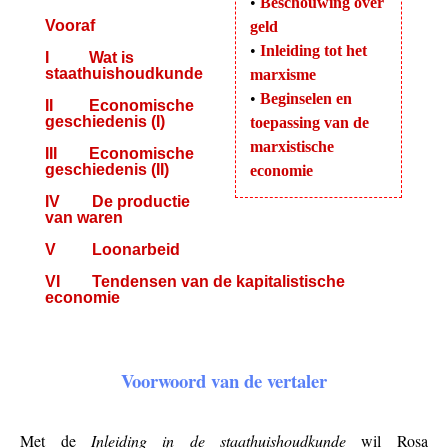
•
Beschouwing over
Vooraf
geld
•
Inleiding tot het
I Wat is
staathuishoudkunde
marxisme
•
Beginselen en
II Economische
geschiedenis (I)
toepassing van de
marxistische
III Economische
geschiedenis (II)
economie
IV De productie
van waren
V Loonarbeid
VI Tendensen van de kapitalistische
economie
Voorwoord van de vertaler
Met de
Inleiding in de staathuishoudkunde
wil Rosa