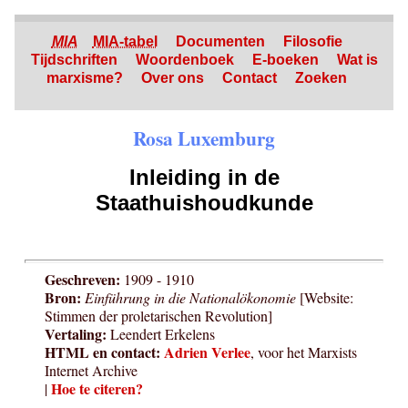
MIA
MIA-tabel
Documenten
Filosofie
Tijdschriften
Woordenboek
E-boeken
Wat is
marxisme?
Over ons
Contact
Zoeken
Rosa Luxemburg
Inleiding in de
Staathuishoudkunde
Geschreven:
1909 - 1910
Bron:
Einführung in die Nationalökonomie
[Website:
Stimmen der proletarischen Revolution]
Vertaling:
Leendert Erkelens
HTML en contact:
Adrien Verlee
, voor het Marxists
Internet Archive
Hoe te citeren?
|