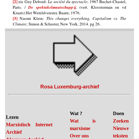
[2]
zie Guy Debord:
La société du spectacle
; 1967 Buchet-Chastel,
Paris. /
De spektakelmaatschappij
, (vert. Kloosterman en vd
Kraats) Het Wereldvenster, Baarn; 1976.
[3]
Naomi Klein:
This changes everything, Capitalism vs. The
Climate
; Simon & Schuster, New York, 2014. pg 26.
Rosa Luxemburg-archief
Wat ?
Doen
Lezen
Wat is
Zoeken
Marxistisch Internet
marxisme
Nieuwe
Archief
Over ons
teksten