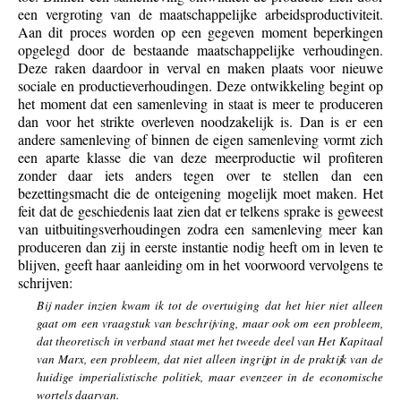
een vergroting van de maatschappelijke arbeidsproductiviteit.
Aan dit proces worden op een gegeven moment beperkingen
opgelegd door de bestaande maatschappelijke verhoudingen.
Deze raken daardoor in verval en maken plaats voor nieuwe
sociale en productieverhoudingen. Deze ontwikkeling begint op
het moment dat een samenleving in staat is meer te produceren
dan voor het strikte overleven noodzakelijk is. Dan is er een
andere samenleving of binnen de eigen samenleving vormt zich
een aparte klasse die van deze meerproductie wil profiteren
zonder daar iets anders tegen over te stellen dan een
bezettingsmacht die de onteigening mogelijk moet maken. Het
feit dat de geschiedenis laat zien dat er telkens sprake is geweest
van uitbuitingsverhoudingen zodra een samenleving meer kan
produceren dan zij in eerste instantie nodig heeft om in leven te
blijven, geeft haar aanleiding om in het voorwoord vervolgens te
schrijven:
Bij nader inzien kwam ik tot de overtuiging dat het hier niet alleen
gaat om een vraagstuk van beschrijving, maar ook om een probleem,
dat theoretisch in verband staat met het tweede deel van Het Kapitaal
van Marx, een probleem, dat niet alleen ingrijpt in de praktijk van de
huidige imperialistische politiek, maar evenzeer in de economische
wortels daarvan.