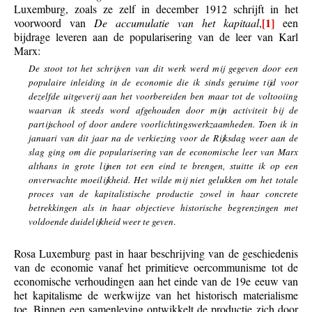
Luxemburg, zoals ze zelf in december 1912 schrijft in het
[1]
voorwoord van
De accumulatie van het kapitaal
,
een
bijdrage leveren aan de popularisering van de leer van Karl
Marx:
De stoot tot het schrijven van dit werk werd mij gegeven door een
populaire inleiding in de economie die ik sinds geruime tijd voor
dezelfde uitgeverij aan het voorbereiden ben maar tot de voltooiing
waarvan ik steeds word afgehouden door mijn activiteit bij de
partijschool of door andere voorlichtingswerkzaamheden. Toen ik in
januari van dit jaar na de verkiezing voor de Rijksdag weer aan de
slag ging om die popularisering van de economische leer van Marx
althans in grote lijnen tot een eind te brengen, stuitte ik op een
onverwachte moeilijkheid. Het wilde mij niet gelukken om het totale
proces van de kapitalistische productie zowel in haar concrete
betrekkingen als in haar objectieve historische begrenzingen met
voldoende duidelijkheid weer te geven
.
Rosa Luxemburg past in haar beschrijving van de geschiedenis
van de economie vanaf het primitieve oercommunisme tot de
economische verhoudingen aan het einde van de 19e eeuw van
het kapitalisme de werkwijze van het historisch materialisme
toe. Binnen een samenleving ontwikkelt de productie zich door