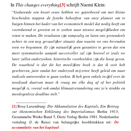
[3]
In
This changes everything
schrijft Naomi Klein:
“
Gedurende een kwart eeuw hebben we geprobeerd om met kleine
bescheiden stappen de fysieke behoeften van onze planeet om te
buigen binnen het kader van het economisch model dat nodig heeft om
voortdurend te groeien en te zoeken naar nieuwe mogelijkheden om
winst te maken. De resultaten zijn rampzalig en laten ons grotendeels
achter in een nog gevaarlijker situatie dan waarin we ons bevonden
toen we begonnen. Er zijn natuurlijk geen garanties te geven dat een
meer systematische aanpak succesvoller zal zijn hoewel er zoals we
later zullen onderzoeken, historische voorbeelden zijn die hoop geven.
De waarheid is dat dit het moeilijkste boek is dat ik ooit heb
geschreven, juist omdat het onderzoek mij ertoe heeft geleid om naar
radicale antwoorden te gaan zoeken. Ik heb geen enkele twijfel over de
noodzaak daarvan maar ik vraag me elke dag af of het politiek
mogelijk is, vooral ook omdat klimaatverandering ons zo’n strakke en
meedogenloze deadline stelt
.”
_______________
[1]
Rosa Luxemburg:
Die Akkumulation des Kapitals, Ein Beitrag
zur ökonomischen Erklärung des Imperialismus
; Berlin 1913;
Gesammelte Werke Band 5, Dietz Verlag Berlin 1981. Nederlandse
vertaling (J. de Reus) van belangrijke hoofdstukken uit:
De
accumulatie van het kapitaal