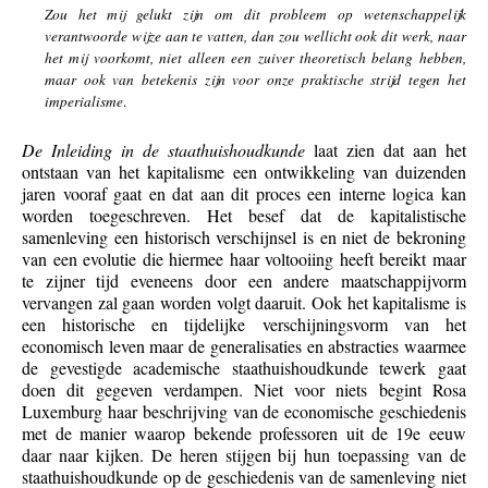
Zou het mij gelukt zijn om dit probleem op wetenschappelijk
verantwoorde wijze aan te vatten, dan zou wellicht ook dit werk, naar
het mij voorkomt, niet alleen een zuiver theoretisch belang hebben,
maar ook van betekenis zijn voor onze praktische strijd tegen het
imperialisme
.
De Inleiding in de staathuishoudkunde
laat zien dat aan het
ontstaan van het kapitalisme een ontwikkeling van duizenden
jaren vooraf gaat en dat aan dit proces een interne logica kan
worden toegeschreven. Het besef dat de kapitalistische
samenleving een historisch verschijnsel is en niet de bekroning
van een evolutie die hiermee haar voltooiing heeft bereikt maar
te zijner tijd eveneens door een andere maatschappijvorm
vervangen zal gaan worden volgt daaruit. Ook het kapitalisme is
een historische en tijdelijke verschijningsvorm van het
economisch leven maar de generalisaties en abstracties waarmee
de gevestigde academische staathuishoudkunde tewerk gaat
doen dit gegeven verdampen. Niet voor niets begint Rosa
Luxemburg haar beschrijving van de economische geschiedenis
met de manier waarop bekende professoren uit de 19e eeuw
daar naar kijken. De heren stijgen bij hun toepassing van de
staathuishoudkunde op de geschiedenis van de samenleving niet