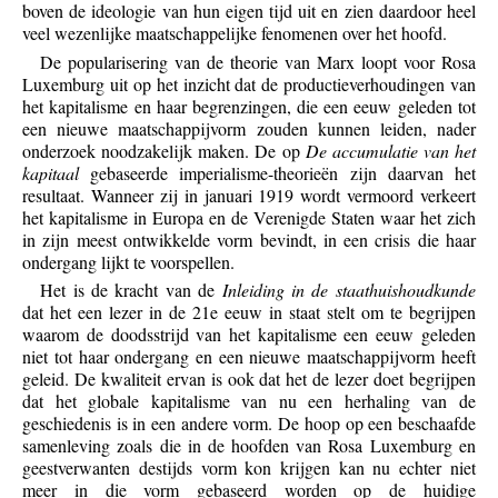
boven de ideologie van hun eigen tijd uit en zien daardoor heel
veel wezenlijke maatschappelijke fenomenen over het hoofd.
De popularisering van de theorie van Marx loopt voor Rosa
Luxemburg uit op het inzicht dat de productieverhoudingen van
het kapitalisme en haar begrenzingen, die een eeuw geleden tot
een nieuwe maatschappijvorm zouden kunnen leiden, nader
onderzoek noodzakelijk maken. De op
De accumulatie van het
kapitaal
gebaseerde imperialisme-theorieën zijn daarvan het
resultaat. Wanneer zij in januari 1919 wordt vermoord verkeert
het kapitalisme in Europa en de Verenigde Staten waar het zich
in zijn meest ontwikkelde vorm bevindt, in een crisis die haar
ondergang lijkt te voorspellen.
Het is de kracht van de
Inleiding in de staathuishoudkunde
dat het een lezer in de 21e eeuw in staat stelt om te begrijpen
waarom de doodsstrijd van het kapitalisme een eeuw geleden
niet tot haar ondergang en een nieuwe maatschappijvorm heeft
geleid. De kwaliteit ervan is ook dat het de lezer doet begrijpen
dat het globale kapitalisme van nu een herhaling van de
geschiedenis is in een andere vorm. De hoop op een beschaafde
samenleving zoals die in de hoofden van Rosa Luxemburg en
geestverwanten destijds vorm kon krijgen kan nu echter niet
meer in die vorm gebaseerd worden op de huidige