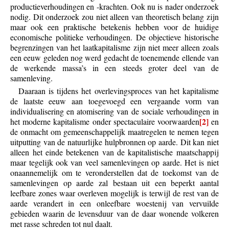
productieverhoudingen en -krachten. Ook nu is nader onderzoek
nodig. Dit onderzoek zou niet alleen van theoretisch belang zijn
maar ook een praktische betekenis hebben voor de huidige
economische politieke verhoudingen. De objectieve historische
begrenzingen van het laatkapitalisme zijn niet meer alleen zoals
een eeuw geleden nog werd gedacht de toenemende ellende van
de werkende massa’s in een steeds groter deel van de
samenleving.
Daaraan is tijdens het overlevingsproces van het kapitalisme
de laatste eeuw aan toegevoegd een vergaande vorm van
individualisering en atomisering van de sociale verhoudingen in
[2]
het moderne kapitalisme onder spectaculaire voorwaarden
en
de onmacht om gemeenschappelijk maatregelen te nemen tegen
uitputting van de natuurlijke hulpbronnen op aarde. Dit kan niet
alleen het einde betekenen van de kapitalistische maatschappij
maar tegelijk ook van veel samenlevingen op aarde. Het is niet
onaannemelijk om te veronderstellen dat de toekomst van de
samenlevingen op aarde zal bestaan uit een beperkt aantal
leefbare zones waar overleven mogelijk is terwijl de rest van de
aarde verandert in een onleefbare woestenij van vervuilde
gebieden waarin de levensduur van de daar wonende volkeren
met rasse schreden tot nul daalt.