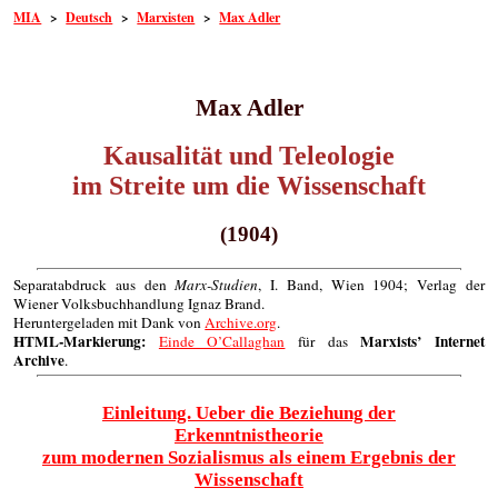
MIA
>
Deutsch
>
Marxisten
>
Max Adler
Max Adler
Kausalität und Teleologie
im Streite um die Wissenschaft
(1904)
Separatabdruck aus den
Marx-Studien
, I. Band, Wien 1904; Verlag der
Wiener Volksbuchhandlung Ignaz Brand.
Heruntergeladen mit Dank von
Archive.org
.
HTML-Markierung:
Marxists’ Internet
Einde O’Callaghan
für das
Archive
.
Einleitung. Ueber die Beziehung der
Erkenntnistheorie
zum modernen Sozialismus als einem Ergebnis der
Wissenschaft