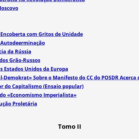
 Moscovo
 Encoberta com Gritos de Unidade
à Autodeerminação
cia da Rússia
 dos Grão-Russos
s Estados Unidos da Europa
al-Demokrat» Sobre o Manifesto do CC do POSDR Acerca 
r do Capitalismo (Ensaio popular)
 do «Economismo Imperialista»
ução Proletária
Tomo II