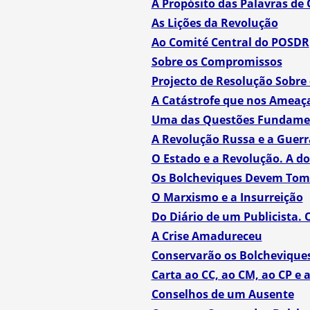
A Propósito das Palavras de
As Lições da Revolução
Ao Comité Central do POSDR
Sobre os Compromissos
Projecto de Resolução Sobre
A Catástrofe que nos Ameaç
Uma das Questões Fundamen
A Revolução Russa e a Guerra
O Estado e a Revolução. A do
Os Bolcheviques Devem Tom
O Marxismo e a Insurreição
Do Diário de um Publicista. 
A Crise Amadureceu
Conservarão os Bolcheviques
Carta ao CC, ao CM, ao CP e
Conselhos de um Ausente