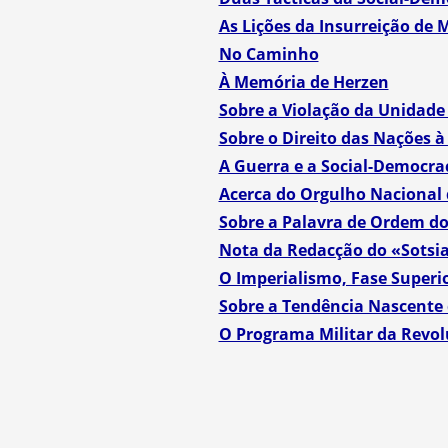
As Lições da Insurreição de
No Caminho
À Memória de Herzen
Sobre a Violação da Unidade
Sobre o Direito das Nações 
A Guerra e a Social-Democra
Acerca do Orgulho Nacional
Sobre a Palavra de Ordem do
Nota da Redacção do «Sotsi
O Imperialismo, Fase Superio
Sobre a Tendência Nascente
O Programa Militar da Revol