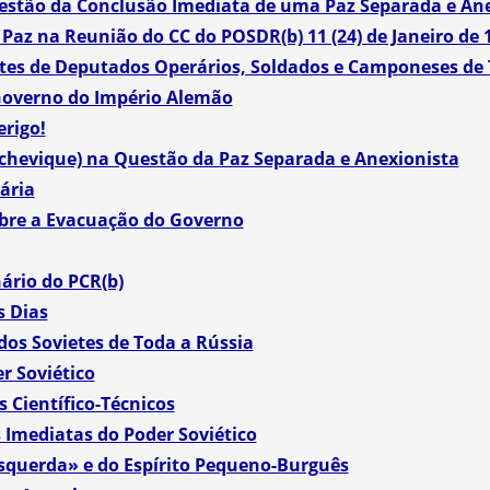
uestão da Conclusão Imediata de uma Paz Separada e An
 Paz na Reunião do CC do POSDR(b) 11 (24) de Janeiro de 
etes de Deputados Operários, Soldados e Camponeses de 
Governo do Império Alemão
erigo!
chevique) na Questão da Paz Separada e Anexionista
ária
obre a Evacuação do Governo
ário do PCR(b)
s Dias
dos Sovietes de Toda a Rússia
r Soviético
 Científico-Técnicos
s Imediatas do Poder Soviético
Esquerda» e do Espírito Pequeno-Burguês