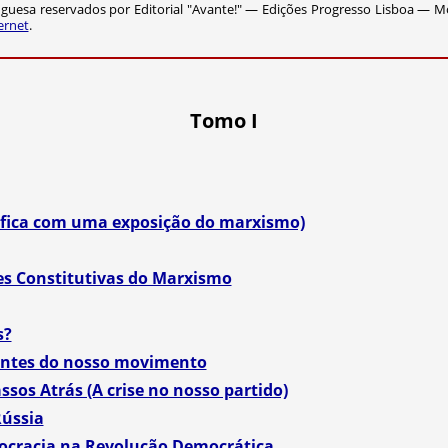
guesa reservados por Editorial "Avante!" — Edições Progresso Lisboa — M
ernet
.
Tomo I
áfica com uma exposição do marxismo)
tes Constitutivas do Marxismo
s?
entes do nosso movimento
sos Atrás (A crise no nosso partido)
ússia
mocracia na Revolução Democrática