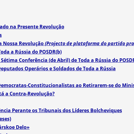
riado na Presente Revolução
s
na Nossa Revolução
(Projecto de plataforma do partido pro
 Toda a Rússia do POSDR(b)
Sétima Conferência (de Abril) de Toda a Rússia do POSD
 Deputados Operários e Soldados de Toda a Rússia
mocratas-Constitucionalistas ao Retirarem-se do Minis
tá a Contra-Revolução?
cia Perante os Tribunais dos Líderes Bolcheviques
eses)
árskoe Delo»