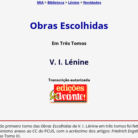
MIA
>
Biblioteca
>
Lénine
>
Novidades
Obras Escolhidas
Em Três Tomos
V. I. Lénine
Transcrição autorizada
do primeiro tomo das
Obras Escolhidas
de V. I. Lénine em três tomos foi f
ninismo anexo ao CC do PCUS, com o acréscimo dos artigos:
Friedrich Engel
no Tomo III.