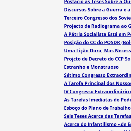
Posfácio às Teses Sobre a Q
Discursos Sobre a Guerra e a
Terceiro Congresso dos Sovi
Projecto de Radiograma ao 
A Pátria Socialista Está em P
Posição do CC do POSDR (Bol
Uma Lição Dura, Mas Necess
Projcto de Decreto do CCP S
Estranho e Monstruoso
Sétimo Congresso Extraordin
A Tarefa Principal dos Nosso
IV Congresso Extraordinário 
As Tarefas Imediatas do Pode
Esboço do Plano de Trabalhos
Seis Teses Acerca das Tarefa
Acerca do Infantilismo «de 