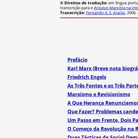
© Direitos de tradução:
em língua portu
transcrição para o
Arquivo Marxista na Int
Transcrição:
Fernando A. S. Araújo
, 2006.
Prefácio
Karl Marx (Breve nota biogr
Friedrich Engels
As Três Fontes e as Três Par
Marxismo e Revisionismo
A Que Herança Renunciamo
Que Fazer? Problemas cand
Um Passo em Frente, Dois Pas
O Começo da Revolução na R
Duas Tácticas da Social-De