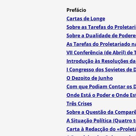
Prefácio
Cartas de Longe
Sobre as Tarefas do Proleta
Sobre a Dualidade de Podere
As Tarefas do Proletariado 
VII Conferência (de Abril) de
Introdução às Resoluções da 
I Congresso dos Sovietes de
O Dezoito de Junho
Com que Podiam Contar os De
Onde Está o Poder e Onde Es
Três Crises
Sobre a Questão da Comparên
A Situação Política (Quatro t
Carta à Redacção do «Prolet