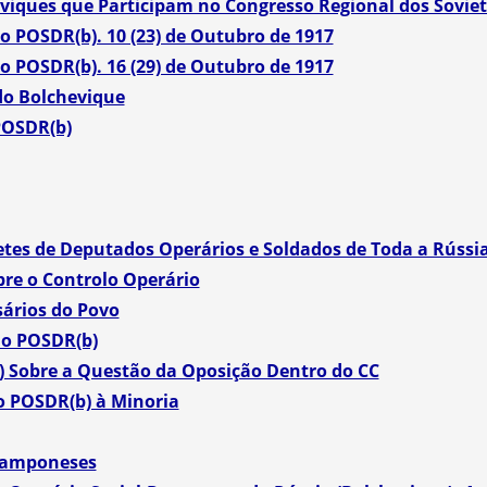
iques que Participam no Congresso Regional dos Soviet
o POSDR(b). 10 (23) de Outubro de 1917
o POSDR(b). 16 (29) de Outubro de 1917
do Bolchevique
POSDR(b)
tes de Deputados Operários e Soldados de Toda a Rússi
re o Controlo Operário
ários do Povo
do POSDR(b)
 Sobre a Questão da Oposição Dentro do CC
o POSDR(b) à Minoria
 Camponeses