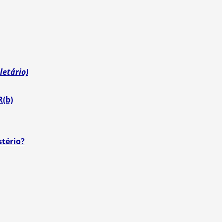
letário)
R(b)
tério?