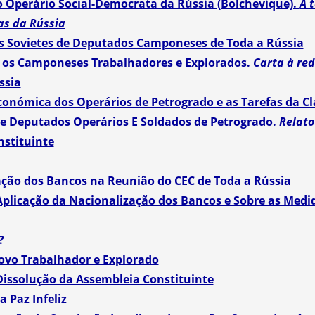
o Operário Social-Democrata da Rússia (Bolchevique).
A 
as da Rússia
s Sovietes de Deputados Camponeses de Toda a Rússia
m os Camponeses Trabalhadores e Explorados.
Carta à re
ssia
Económica dos Operários de Petrogrado e as Tarefas da C
de Deputados Operários E Soldados de Petrogrado.
Relato
nstituinte
ação dos Bancos na Reunião do CEC de Toda a Rússia
 Aplicação da Nacionalização dos Bancos e Sobre as Med
?
Povo Trabalhador e Explorado
 Dissolução da Assembleia Constituinte
 Paz Infeliz