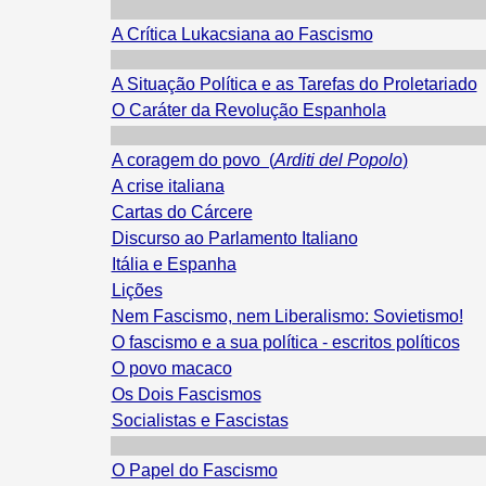
A Crítica Lukacsiana ao Fascismo
A Situação Política e as Tarefas do Proletariado
O Caráter da Revolução Espanhola
A coragem do povo (
Arditi del Popolo
)
A crise italiana
Cartas do Cárcere
Discurso ao Parlamento Italiano
Itália e Espanha
Lições
Nem Fascismo, nem Liberalismo: Sovietismo!
O fascismo e a sua política - escritos políticos
O povo macaco
Os Dois Fascismos
Socialistas e Fascistas
O Papel do Fascismo