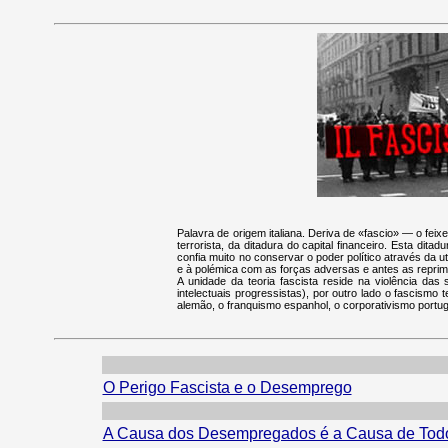
Palavra de origem italiana. Deriva de «fascio» — o fei
terrorista, da ditadura do capital financeiro. Esta di
confia muito no conservar o poder político através da 
e à polémica com as forças adversas e antes as reprime
A unidade da teoria fascista reside na violência das
intelectuais progressistas), por outro lado o fascismo
alemão, o franquismo espanhol, o corporativismo portu
O Perigo Fascista e o Desemprego
A Causa dos Desempregados é a Causa de Todo