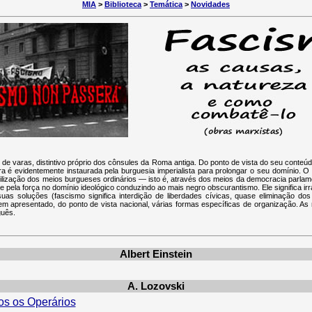
MIA
>
Biblioteca
>
Temática
>
Novidades
xe de varas, distintivo próprio dos cônsules da Roma antiga. Do ponto de vista do seu conteú
tadura é evidentemente instaurada pela burguesia imperialista para prolongar o seu domínio. 
utilização dos meios burgueses ordinários — isto é, através dos meios da democracia parlam
 pela força no domínio ideológico conduzindo ao mais negro obscurantismo. Ele significa ir
 suas soluções (fascismo significa interdição de liberdades cívicas, quase eliminação do
 tem apresentado, do ponto de vista nacional, várias formas específicas de organização. As 
guês.
Albert Einstein
A. Lozovski
s os Operários