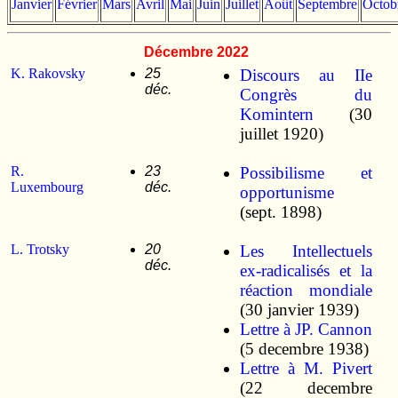
Janvier
Février
Mars
Avril
Mai
Juin
Juillet
Août
Septembre
Octob
Décembre 2022
K. Rakovsky
25
Discours au IIe
déc.
Congrès du
Komintern
(30
juillet 1920)
R.
23
Possibilisme et
Luxembourg
déc.
opportunisme
(sept. 1898)
L. Trotsky
20
Les Intellectuels
déc.
ex-radicalisés et la
réaction mondiale
(30 janvier 1939)
Lettre à JP. Cannon
(5 decembre 1938)
Lettre à M. Pivert
(22 decembre