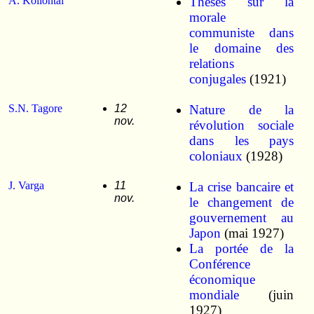
A. Kollontai
Thèses sur la
morale
communiste dans
le domaine des
relations
conjugales
(1921)
S.N. Tagore
12
Nature de la
nov.
révolution sociale
dans les pays
coloniaux
(1928)
J. Varga
11
La crise bancaire et
nov.
le changement de
gouvernement au
Japon
(mai 1927)
La portée de la
Conférence
économique
mondiale
(juin
1927)