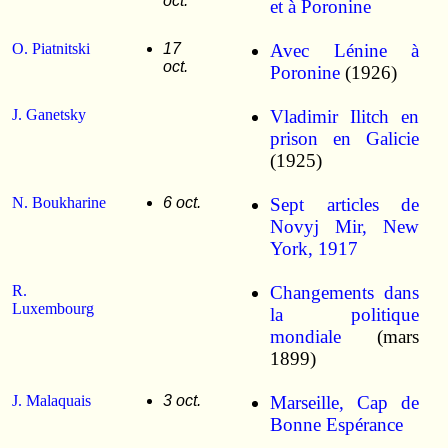
oct.
et à Poronine
O. Piatnitski
17
Avec Lénine à
oct.
Poronine
(1926)
J. Ganetsky
Vladimir Ilitch en
prison en Galicie
(1925)
N. Boukharine
6 oct.
Sept articles de
Novyj Mir, New
York, 1917
R.
Changements dans
Luxembourg
la politique
mondiale
(mars
1899)
J. Malaquais
3 oct.
Marseille, Cap de
Bonne Espérance