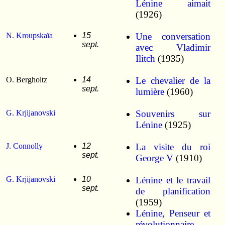
Lénine aimait
(1926)
N. Kroupskaïa
15
Une conversation
sept.
avec Vladimir
Ilitch
(1935)
O. Bergholtz
14
Le chevalier de la
sept.
lumière
(1960)
G. Krjijanovski
Souvenirs sur
Lénine
(1925)
J. Connolly
12
La visite du roi
sept.
George V
(1910)
G. Krjijanovski
10
Lénine et le travail
sept.
de planification
(1959)
Lénine, Penseur et
révolutionnaire