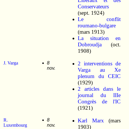
Libéraux et des
Conservateurs
(sept. 1924)
Le conflit
roumano-bulgare
(mars 1913)
La situation en
Dobroudja
(oct.
1908)
J. Varga
8
2 interventions de
nov.
Varga au Xe
plenum du CEIC
(1929)
2 articles dans le
journal du IIIe
Congrès de l'IC
(1921)
R.
8
Karl Marx
(mars
Luxembourg
nov.
1903)