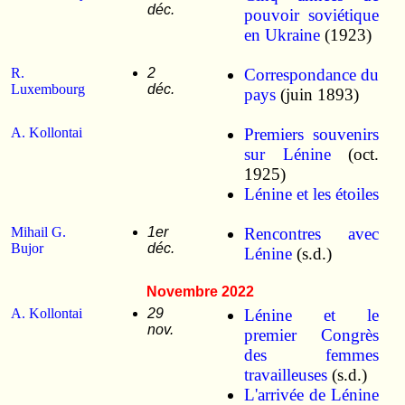
déc.
pouvoir soviétique
en Ukraine
(1923)
R.
2
Correspondance du
Luxembourg
déc.
pays
(juin 1893)
A. Kollontai
Premiers souvenirs
sur Lénine
(oct.
1925)
Lénine et les étoiles
Mihail G.
1er
Rencontres avec
Bujor
déc.
Lénine
(s.d.)
Novembre 2022
A. Kollontai
29
Lénine et le
nov.
premier Congrès
des femmes
travailleuses
(s.d.)
L'arrivée de Lénine