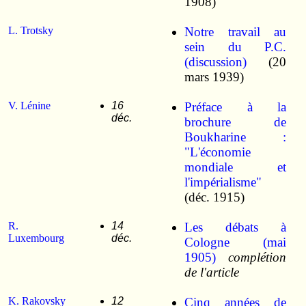
1908)
L. Trotsky
Notre travail au
sein du P.C.
(discussion)
(20
mars 1939)
V. Lénine
16
Préface à la
déc.
brochure de
Boukharine :
"L'économie
mondiale et
l'impérialisme"
(déc. 1915)
R.
14
Les débats à
Luxembourg
déc.
Cologne (mai
1905)
complétion
de l'article
K. Rakovsky
12
Cinq années de