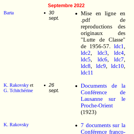
Septembre 2022
Barta
30
Mise en ligne en
sept.
.pdf de
reproductions des
originaux des
"Lutte de Classe"
de 1956-57.
ldc1
,
ldc2
,
ldc3
,
ldc4
,
ldc5
,
ldc6
,
ldc7
,
ldc8
,
ldc9
,
ldc10
,
ldc11
K. Rakovsky
et
26
Documents de la
G. Tchitchérine
sept.
Conférence de
Lausanne sur le
Proche-Orient
(1923)
K. Rakovsky
7 documents sur la
Conférence franco-