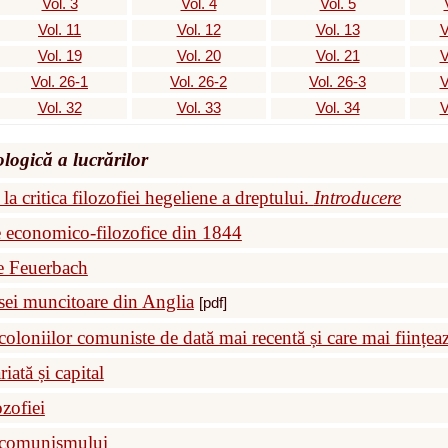
Vol. 3
Vol. 4
Vol. 5
Vol. 11
Vol. 12
Vol. 13
V
Vol. 19
Vol. 20
Vol. 21
V
Vol. 26-1
Vol. 26-2
Vol. 26-3
V
Vol. 32
Vol. 33
Vol. 34
V
ologică a lucrărilor
 la critica filozofiei hegeliene a dreptului.
Introducere
 economico-filozofice din 1844
e Feuerbach
asei muncitoare din Anglia
[pdf]
coloniilor comuniste de dată mai recentă și care mai ființea
iată și capital
ozofiei
e comunismului