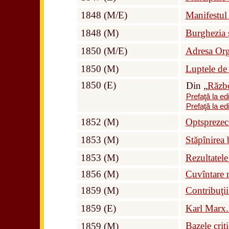
1848 (M/E)
Manifestul
1848 (M)
Burghezia ș
1850 (M/E)
Adresa Org
1850 (M)
Luptele de
1850 (E)
Din „
Războ
Prefaţă la ed
Prefaţă la ed
1852 (M)
Optsprezec
1853 (M)
Stăpînirea 
1853 (M)
Rezultatele 
1856 (M)
Cuvîntare r
1859 (M)
Contribuţii
1859 (E)
Karl Marx. 
Bazele crit
1859 (M)