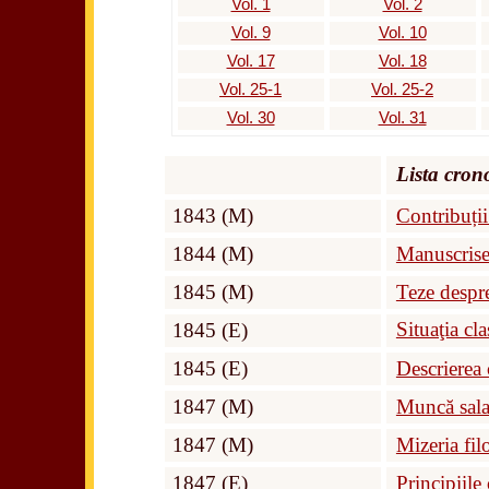
Vol. 1
Vol. 2
Vol. 9
Vol. 10
Vol. 17
Vol. 18
Vol. 25-1
Vol. 25-2
Vol. 30
Vol. 31
Lista cron
1843 (M)
Contribuții
1844 (M)
Manuscrise
1845 (M)
Teze despr
Situaţia cl
1845 (E)
1845 (E)
Descrierea 
1847 (M)
Muncă salar
1847 (M)
Mizeria fil
1847 (E)
Principiil