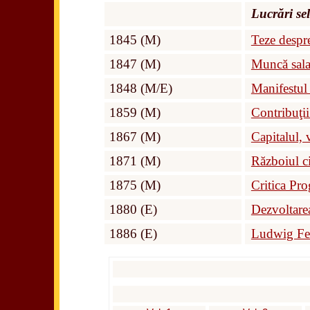
Lucrări sel
1845 (M)
Teze despr
1847 (M)
Muncă salar
1848 (M/E)
Manifestul
1859 (M)
Contribuţii
1867 (M)
Capitalul,
1871 (M)
Războiul ci
1875 (M)
Critica Pr
1880 (E)
Dezvoltarea
1886 (E)
Ludwig Feue