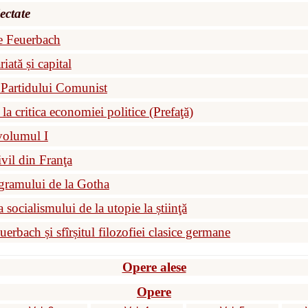
ectate
e Feuerbach
iată și capital
 Partidului Comunist
 la critica economiei politice (Prefaţă)
 volumul I
vil din Franţa
ogramului de la Gotha
 socialismului de la utopie la știinţă
rbach și sfîrșitul filozofiei clasice germane
Opere alese
Opere