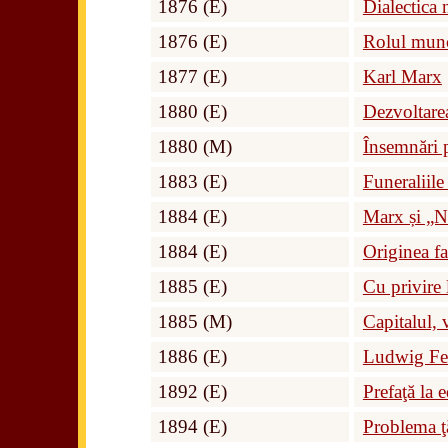
1876 (E)
Dialectica 
1876 (E)
Rolul munc
1877 (E)
Karl Marx
1880 (E)
Dezvoltarea
1880 (M)
Însemnări 
1883 (E)
Funeraliile
1884 (E)
Marx și „N
1884 (E)
Originea fam
1885 (E)
Cu privire 
1885 (M)
Capitalul, 
1886 (E)
Ludwig Feue
1892 (E)
Prefaţă la 
1894 (E)
Problema ţ