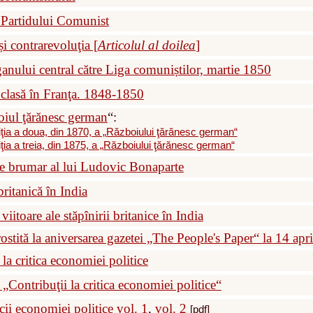
 Partidului Comunist
i contrarevoluţia [
Articolul al doilea
]
anului central către Liga comuniștilor, martie 1850
 clasă în Franţa. 1848-1850
iul ţărănesc german
“:
iţia a doua, din 1870, a „Războiului ţărănesc german“
iţia a treia, din 1875, a „Războiului ţărănesc german“
e brumar al lui Ludovic Bonaparte
britanică în India
viitoare ale stăpînirii britanice în India
ostită la aniversarea gazetei „The People's Paper“ la 14 apr
 la critica economiei politice
„Contribuţii la critica economiei politice“
icii economiei politice
vol. 1
,
vol. 2
[pdf]