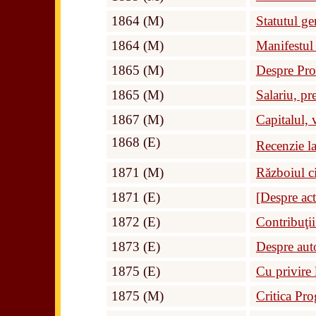
1864 (M)
Statutul ge
1864 (M)
Manifestul 
1865 (M)
Despre Pro
1865 (M)
Salariu, pre
1867 (M)
Capitalul,
1868 (E)
Recenzie l
1871 (M)
Războiul ci
1871 (E)
[Despre act
1872 (E)
Contribuţii
1873 (E)
Despre auto
1875 (E)
Cu privire 
1875 (M)
Critica Pr