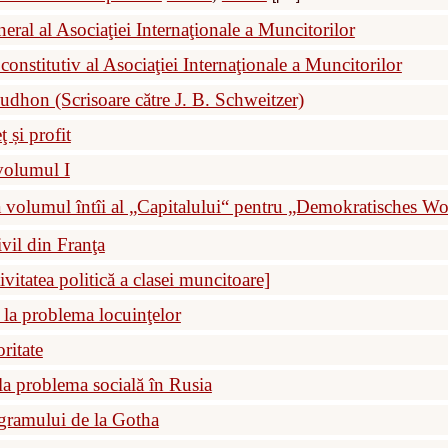
neral al Asociaţiei Internaţionale a Muncitorilor
constitutiv al Asociaţiei Internaţionale a Muncitorilor
udhon (Scrisoare către J. B. Schweitzer)
ţ și profit
 volumul I
a volumul întîi al „Capitalului“ pentru „Demokratisches Wo
vil din Franţa
ivitatea politică a clasei muncitoare]
 la problema locuinţelor
ritate
la problema socială în Rusia
ogramului de la Gotha