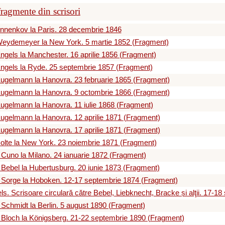
 fragmente din scrisori
nnenkov la Paris. 28 decembrie 1846
Weydemeyer la New York. 5 martie 1852 (Fragment)
ngels la Manchester. 16 aprilie 1856 (Fragment)
ngels la Ryde. 25 septembrie 1857 (Fragment)
ugelmann la Hanovra. 23 februarie 1865 (Fragment)
ugelmann la Hanovra. 9 octombrie 1866 (Fragment)
ugelmann la Hanovra. 11 iulie 1868 (Fragment)
ugelmann la Hanovra. 12 aprilie 1871 (Fragment)
ugelmann la Hanovra. 17 aprilie 1871 (Fragment)
olte la New York. 23 noiembrie 1871 (Fragment)
 Cuno la Milano. 24 ianuarie 1872 (Fragment)
 Bebel la Hubertusburg. 20 iunie 1873 (Fragment)
 Sorge la Hoboken. 12-17 septembrie 1874 (Fragment)
ls. Scrisoare circulară către Bebel, Liebknecht, Bracke și alţii. 17-
 Schmidt la Berlin. 5 august 1890 (Fragment)
 Bloch la Königsberg. 21-22 septembrie 1890 (Fragment)