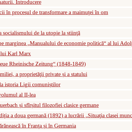
naturii. Introducere
ii în procesul de transformare a maimuţei în om
 socialismului de la utopie la știinţă
pe marginea „Manualului de economie politică“ al lui Ad
 lui Karl Marx
eue Rheinische Zeitung“ (1848-1849)
iliei, a proprietăţii private și a statului
la istoria Ligii comuniștilor
volumul al II-lea
rbach și sfîrșitul filozofiei clasice germane
ediţia a doua germană (1892) a lucrării „Situaţia clasei mun
ărănească în Franţa și în Germania